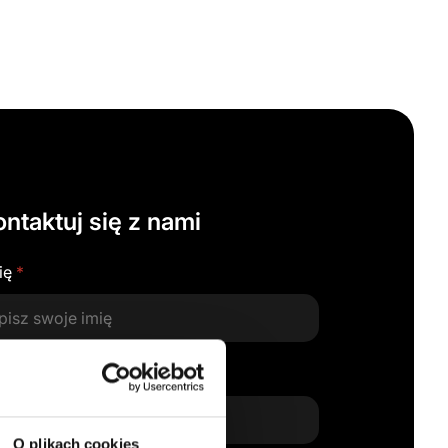
ntaktuj się z nami
ię
*
mail
*
O plikach cookies