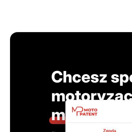
Chcesz sp
motoryzac
marzenie?
Zgoda