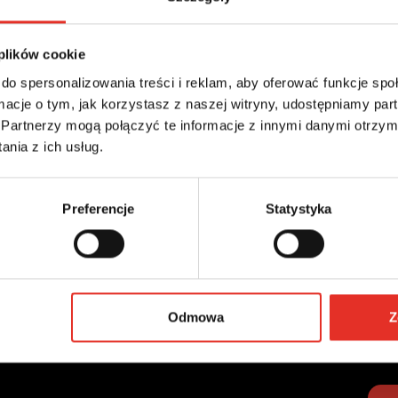
 który pomoże
W
związanie
.
 plików cookie
topatent.pl
do spersonalizowania treści i reklam, aby oferować funkcje sp
ormacje o tym, jak korzystasz z naszej witryny, udostępniamy p
Partnerzy mogą połączyć te informacje z innymi danymi otrzym
nia z ich usług.
*niez
Preferencje
Statystyka
Odmowa
Z