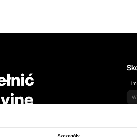
Sko
ełnić
Im
yjne
E-
Szczegóły