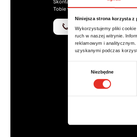
Skontaktuj się z naszym ekspertem,
Tobie wybrać
najkorzystniejsze ro
Niniejsza strona korzysta z
797 143 730
biuro@mo
Wykorzystujemy pliki cookie 
ruch w naszej witrynie. Inf
reklamowym i analitycznym. 
uzyskanymi podczas korzysta
Wybór
Niezbędne
zgody