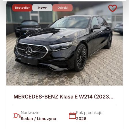
Bestseller
Nowy
Od ręki
MERCEDES-BENZ Klasa E W214 (2023-)
220 KM (2026)
Nadwozie:
Rok produkcji:
Sedan / Limuzyna
2026