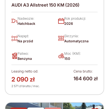
AUDI A3 Allstreet 150 KM (2026)
Nadwozie:
Rok produkcji:
Hatchback
2026
Napęd:
Skrzynia:
Na przód
Automatyczna
Paliwo:
Moc (KM):
Benzyna
150
Leasing netto od:
Cena brutto:
2 090 zł
164 600 zł
2 571 zł brutto / msc.