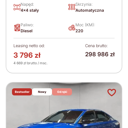
Napęd:
Skrzynia:
4x4 stały
Automatyczna
Paliwo:
Moc (KM):
Diesel
220
Leasing netto od:
Cena brutto:
3 796 zł
298 986 zł
4 669 zł brutto / msc.
Bestseller
Nowy
Od ręki