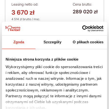
Leasing netto od:
Cena brutto:
3 670 zł
289 020 zł
4 514 zł brutto / msc.
Zgoda
Szczegóły
O plikach cookies
Bestseller
Nowy
Od ręki
Niniejsza strona korzysta z plików cookie
Wykorzystujemy pliki cookie do spersonalizowania treści
i reklam, aby oferować funkcje społecznościowe i
analizować ruch w naszej witrynie. Informacje o tym, jak
korzystasz z naszej witryny, udostępniamy partnerom
społecznościowym, reklamowym i analitycznym.
Partnerzy mogą połączyć te informacje z innymi danymi
otrzymanymi od Ciebie lub uzyskanymi podczas
korzystania z ich usług.