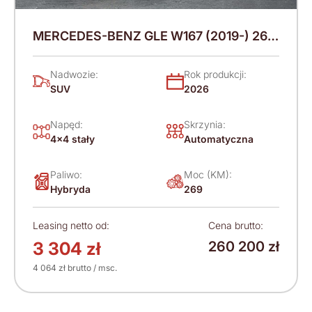
MERCEDES-BENZ GLE W167 (2019-) 269
KM (2026)
Nadwozie:
Rok produkcji:
SUV
2026
Napęd:
Skrzynia:
4x4 stały
Automatyczna
Paliwo:
Moc (KM):
Hybryda
269
Leasing netto od:
Cena brutto:
3 304 zł
260 200 zł
4 064 zł brutto / msc.