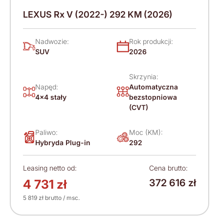
LEXUS Rx V (2022-) 292 KM (2026)
Nadwozie:
Rok produkcji:
SUV
2026
Skrzynia:
Napęd:
Automatyczna
4x4 stały
bezstopniowa
(CVT)
Paliwo:
Moc (KM):
Hybryda Plug-in
292
Leasing netto od:
Cena brutto:
4 731 zł
372 616 zł
5 819 zł brutto / msc.