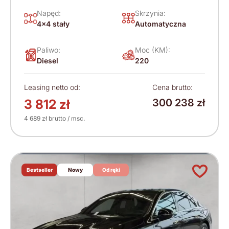
Napęd:
Skrzynia:
4x4 stały
Automatyczna
Paliwo:
Moc (KM):
Diesel
220
Leasing netto od:
Cena brutto:
3 812 zł
300 238 zł
4 689 zł brutto / msc.
Bestseller
Nowy
Od ręki