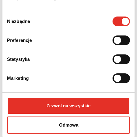
TOYOTA Hilux 204 KM (2026)
Wybór
Niezbędne
zgody
Nadwozie:
Rok produkcji:
Pick-up
2026
Preferencje
Napęd:
Skrzynia:
4x4 stały
Automatyczna
Statystyka
Paliwo:
Moc (KM):
Marketing
Diesel
204
Leasing netto od:
Cena brutto:
2 822 zł
222 274 zł
Zezwól na wszystkie
3 471 zł brutto / msc.
Odmowa