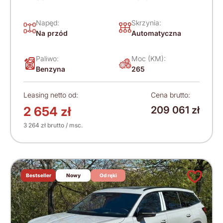
Napęd:
Skrzynia:
Na przód
Automatyczna
Paliwo:
Moc (KM):
Benzyna
265
Leasing netto od:
Cena brutto:
2 654 zł
209 061 zł
3 264 zł brutto / msc.
Bestseller
Nowy
Od ręki