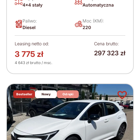
4x4 stały
Automatyczna
Paliwo:
Moc (KM):
Diesel
220
Leasing netto od:
Cena brutto:
3 775 zł
297 323 zł
4 643 zł brutto / msc.
Bestseller
Nowy
Od ręki