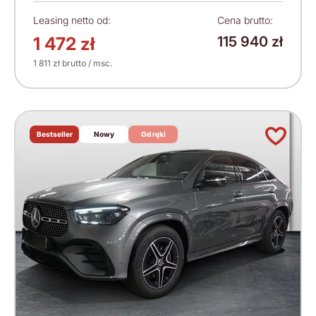
Leasing netto od:
Cena brutto:
1 472 zł
115 940 zł
1 811 zł brutto / msc.
Bestseller
Nowy
Od ręki