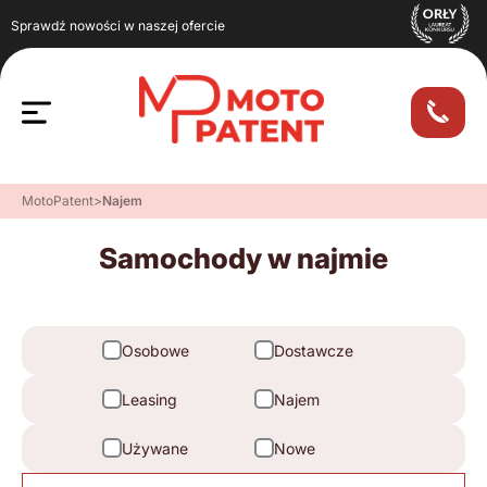
Sprawdź nowości w naszej ofercie
MotoPatent
>
Najem
Samochody w najmie
Osobowe
Dostawcze
Leasing
Najem
Używane
Nowe