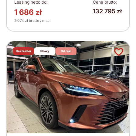
Leasing netto od:
Cena brutto:
1 686 zł
132 795 zł
2 074 zł brutto / msc.
Bestseller
Nowy
Od ręki