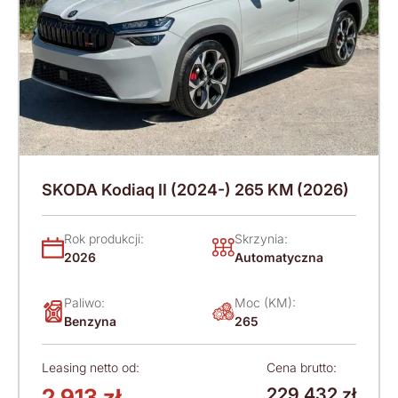
SKODA Kodiaq II (2024-) 265 KM (2026)
Rok produkcji:
Skrzynia:
2026
Automatyczna
Paliwo:
Moc (KM):
Benzyna
265
Leasing netto od:
Cena brutto:
2 913 zł
229 432 zł