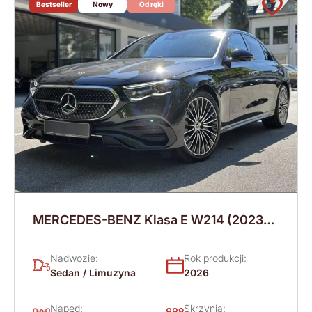
Bestseller
Nowy
Od ręki
MERCEDES-BENZ Klasa E W214 (2023-)
220 KM (2026)
Nadwozie:
Rok produkcji:
Sedan / Limuzyna
2026
Napęd:
Skrzynia: