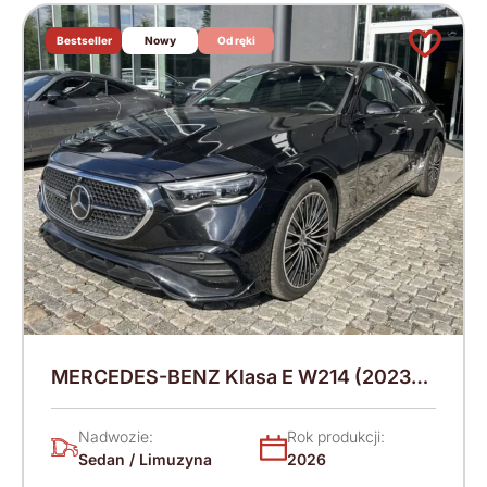
Bestseller
Nowy
Od ręki
MERCEDES-BENZ Klasa E W214 (2023-)
220 KM (2026)
Nadwozie:
Rok produkcji:
Sedan / Limuzyna
2026