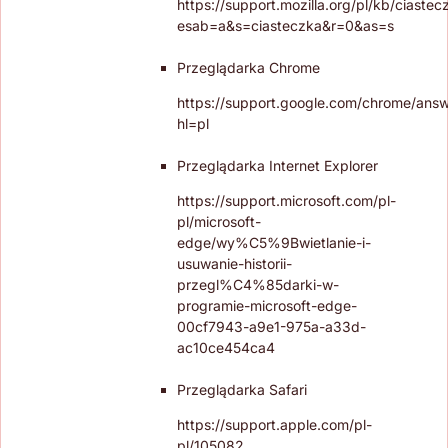
https://support.mozilla.org/pl/kb/ciastec
esab=a&s=ciasteczka&r=0&as=s
Przeglądarka Chrome
https://support.google.com/chrome/ans
hl=pl
Przeglądarka Internet Explorer
https://support.microsoft.com/pl-
pl/microsoft-
edge/wy%C5%9Bwietlanie-i-
usuwanie-historii-
przegl%C4%85darki-w-
programie-microsoft-edge-
00cf7943-a9e1-975a-a33d-
ac10ce454ca4
Przeglądarka Safari
https://support.apple.com/pl-
pl/105082