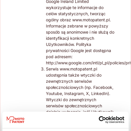
Google Ireland Limited
wykorzystuje te informacje do
celów statystycznych, tworząc
ogólny obraz www.motopatent.pl.
Informacje zebrane w powyższy
sposób są anonimowe i nie służą do
identyfikacji konkretnych
Użytkowników. Polityka
prywatności Google jest dostępna
pod adresem:
http://www.google.com/intl/pl_pl/policies/pri
Serwis www.motopatent.pl
udostępnia także wtyczki do
zewnętrznych serwisów
społecznościowych (np. Facebook,
Youtube, Instagram, X, LinkedIn).
Wtyczki do zewnętrznych
serwisów społecznościowych
działają wyłącznie, jeśli Użytkownik
wyraził zgodę na przetwarzanie
danych osobowych (dane
znajdujące się w plikach cookie)