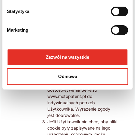
przechowywanie plików cookie na
swoim urządzeniu końcowym (np.
Statystyka
laptopie, komputerze, telefonie), a
także zgodę na korzystanie z
informacji zapisanych na
Marketing
urządzeniu końcowym, w tym
przetwarzanie swoich danych
osobowych zawartych w plikach
cookie ( takich jak: adresy IP,
Zezwól na wszystkie
adresy e-mail czy identyfikatory
plików) przez Business Solutions &
Support sp. z o.o. oraz jej
Odmowa
partnerów w celach
statystycznych, reklamowych i
dostosowywania Serwisu
www.motopatent.pl do
indywidualnych potrzeb
Użytkownika. Wyrażenie zgody
jest dobrowolne.
Jeśli Użytkownik nie chce, aby pliki
cookie były zapisywane na jego
urządzeniu końcowym, może