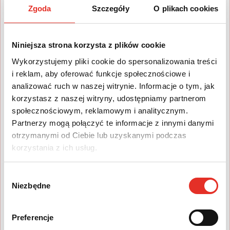
Zgoda
Szczegóły
O plikach cookies
przez podmioty trzecie
(dostawców wtyczek do
zewnętrznych serwisów
społecznościowych), które to
Niniejsza strona korzysta z plików cookie
podmioty mogą wykorzystywać
Wykorzystujemy pliki cookie do spersonalizowania treści
dane dla własnych celów (np.
i reklam, aby oferować funkcje społecznościowe i
marketingowych).
analizować ruch w naszej witrynie. Informacje o tym, jak
ZGODA NA STOSOWANIE COOKIE
korzystasz z naszej witryny, udostępniamy partnerom
społecznościowym, reklamowym i analitycznym.
Podczas wizyty Użytkownika na
Partnerzy mogą połączyć te informacje z innymi danymi
www.motopatent.pl zostaje
otrzymanymi od Ciebie lub uzyskanymi podczas
wyświetlony baner informujący, że
Serwis www.motopatent.pl
korzystania z ich usług.
wykorzystuje pliki cookie.
Poprzez kliknięcie Zezwól na
Wybór
wszystkie Użytkownik akceptuje
Niezbędne
zgody
wszystkie pliki cookie, które są
stosowane przez Serwis
www.motopatent.pl i wyraża zgodę
Preferencje
na zainstalowanie i