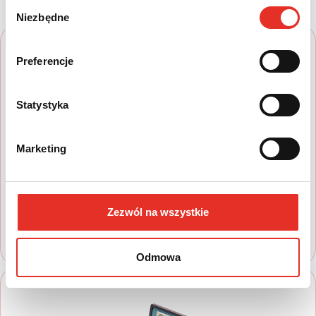
Wybór
Niezbędne
zgody
Preferencje
Statystyka
1
Marketing
Wyszukaj auto
Zapoznaj się z nasza ofertą, aby wybrać
model, który najbardziej spełnia Twoje
Zezwól na wszystkie
oczekiwania
Odmowa