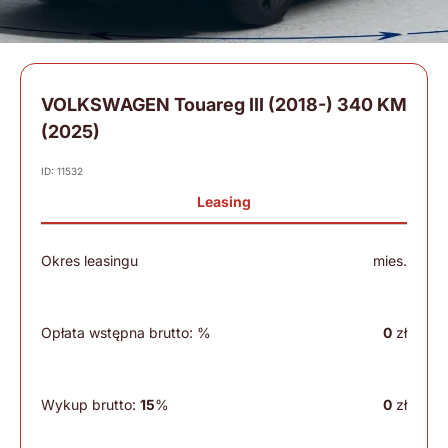
VOLKSWAGEN Touareg III (2018-) 340 KM
(2025)
ID: 11532
Leasing
Okres leasingu
mies.
Opłata wstępna brutto:
%
0
zł
Wykup brutto:
15
%
0
zł