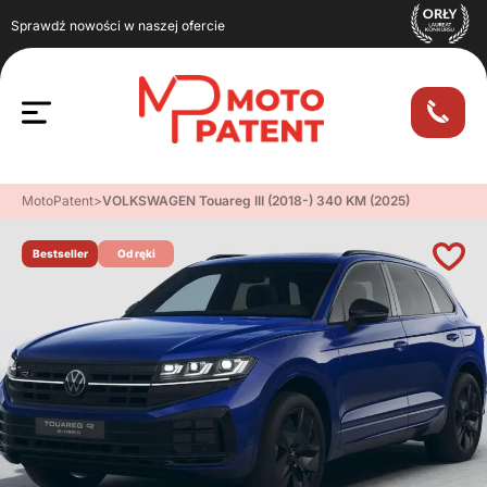
Sprawdź nowości w naszej ofercie
MotoPatent
>
VOLKSWAGEN Touareg III (2018-) 340 KM (2025)
Bestseller
Od ręki