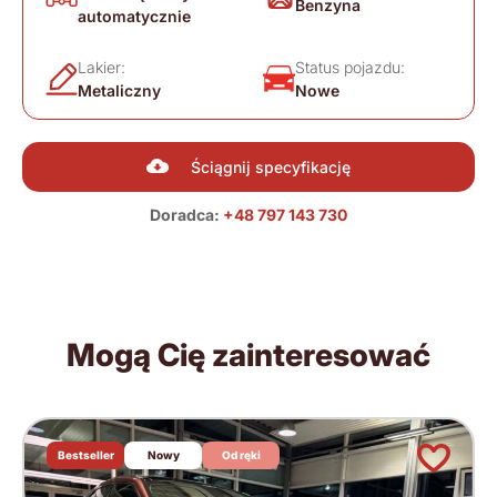
Benzyna
automatycznie
Lakier:
Status pojazdu:
Metaliczny
Nowe
Ściągnij specyfikację
Doradca:
+48 797 143 730
Mogą Cię zainteresować
Bestseller
Nowy
Od ręki