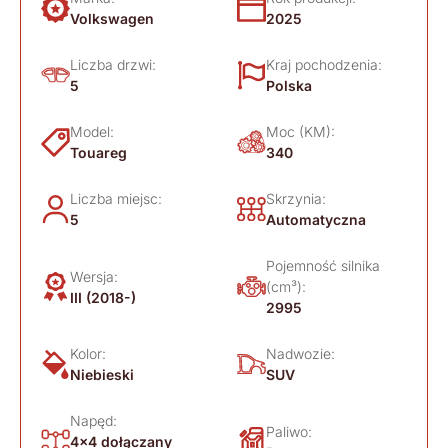
Volkswagen
2025
Liczba drzwi:
Kraj pochodzenia:
5
Polska
Model:
Moc (KM):
Touareg
340
Liczba miejsc:
Skrzynia:
5
Automatyczna
Pojemność silnika
Wersja:
(cm³):
III (2018-)
2995
Kolor:
Nadwozie:
Niebieski
SUV
Napęd:
Paliwo:
4x4 dołączany