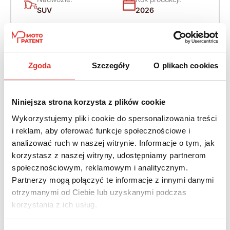
SUV
2026
Napęd:
Skrzynia:
4x4 dołączany
Dwusprzęgłowa
automatycznie
Zgoda
Szczegóły
O plikach cookies
Paliwo:
Moc (KM):
Diesel
286
Niniejsza strona korzysta z plików cookie
Wykorzystujemy pliki cookie do spersonalizowania treści
Leasing netto od:
Cena brutto:
i reklam, aby oferować funkcje społecznościowe i
5 057 zł
398 275 zł
analizować ruch w naszej witrynie. Informacje o tym, jak
6 220 zł brutto / msc.
korzystasz z naszej witryny, udostępniamy partnerom
społecznościowym, reklamowym i analitycznym.
Partnerzy mogą połączyć te informacje z innymi danymi
otrzymanymi od Ciebie lub uzyskanymi podczas
Twój nowy samochód w kilku
korzystania z ich usług.
prostych krokach