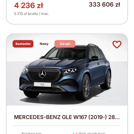
4 236 zł
333 606 zł
5 210 zł brutto / msc.
Bestseller
Nowy
Od ręki
MERCEDES-BENZ GLE W167 (2019-) 286
KM (2026)
Nadwozie:
Rok produkcji: