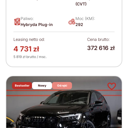
(CVT)
Paliwo:
Moc (KM):
Hybryda Plug-in
292
Leasing netto od:
Cena brutto:
4 731 zł
372 616 zł
5 819 zł brutto / msc.
Bestseller
Nowy
Od ręki