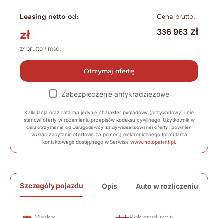
Leasing netto od:
Cena brutto:
zł
336 963
zł
zł brutto / msc.
Otrzymaj ofertę
Zabezpieczenie antykradzieżowe
Kalkulacja oraz rata ma jedynie charakter poglądowy (przykładowy) i nie
stanowi oferty w rozumieniu przepisów kodeksu cywilnego. Użytkownik w
celu otrzymania od Usługodawcy zindywidualizowanej oferty powinien
wysłać zapytanie ofertowe za pomocą elektronicznego formularza
kontaktowego dostępnego w Serwisie
www.motopatent.pl
.
Szczegóły pojazdu
Opis
Auto w rozliczeniu
Marka:
Rok produkcji: