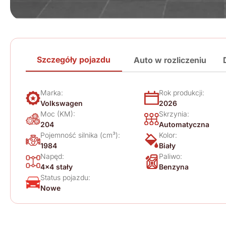
Szczegóły pojazdu
Auto w rozliczeniu
Marka:
Rok produkcji:
Volkswagen
2026
Moc (KM):
Skrzynia:
204
Automatyczna
Pojemność silnika (cm³):
Kolor:
1984
Biały
Napęd:
Paliwo:
4x4 stały
Benzyna
Status pojazdu:
Nowe