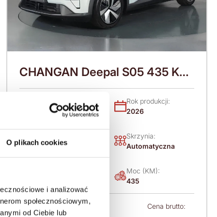
CHANGAN Deepal S05 435 KM
(2026)
Nadwozie:
Rok produkcji:
SUV
2026
Napęd:
Skrzynia:
O plikach cookies
4x4 stały
Automatyczna
Paliwo:
Moc (KM):
Elektryczny
435
ołecznościowe i analizować
artnerom społecznościowym,
Leasing netto od:
Cena brutto:
anymi od Ciebie lub