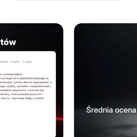
ntów
Średnia ocena 