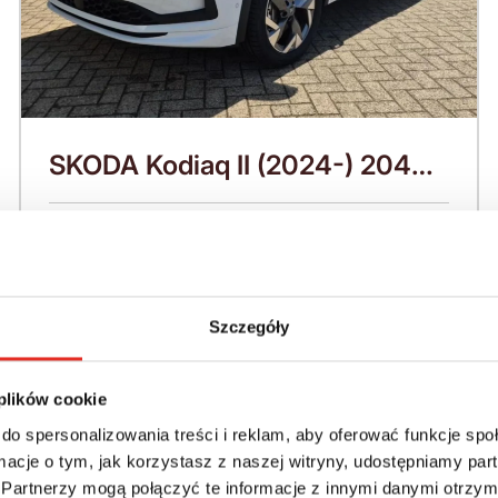
SKODA Kodiaq II (2024-) 204
KM (2026)
Nadwozie:
Rok produkcji:
SUV
2026
Napęd:
Skrzynia:
Szczegóły
4x4 stały
Automatyczna
Paliwo:
Moc (KM):
 plików cookie
Benzyna
204
do spersonalizowania treści i reklam, aby oferować funkcje sp
ormacje o tym, jak korzystasz z naszej witryny, udostępniamy p
Leasing netto od:
Cena brutto:
Partnerzy mogą połączyć te informacje z innymi danymi otrzym