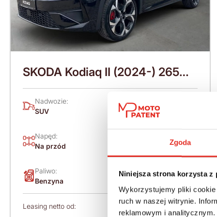
SKODA Kodiaq II (2024-) 265
KM (2026)
Nadwozie:
Rok produkcji:
SUV
2026
Napęd:
Skrzynia:
Zgoda
Na przód
Automatyczna
Paliwo:
Moc (KM):
Niniejsza strona korzysta z
Benzyna
265
Wykorzystujemy pliki cookie 
ruch w naszej witrynie. Inf
Leasing netto od:
Cena brutto:
reklamowym i analitycznym. 