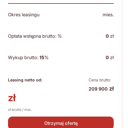
Okres leasingu
mies.
Opłata wstępna brutto:
%
0
zł
Wykup brutto:
15
%
0
zł
Leasing netto od:
Cena brutto:
zł
209 900
zł
zł brutto / msc.
Otrzymaj ofertę