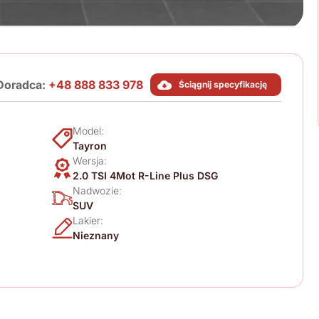
Doradca:
+48 888 833 978
Ściągnij specyfikację
Model:
Tayron
Wersja:
2.0 TSI 4Mot R-Line Plus DSG
Nadwozie:
SUV
Lakier:
Nieznany