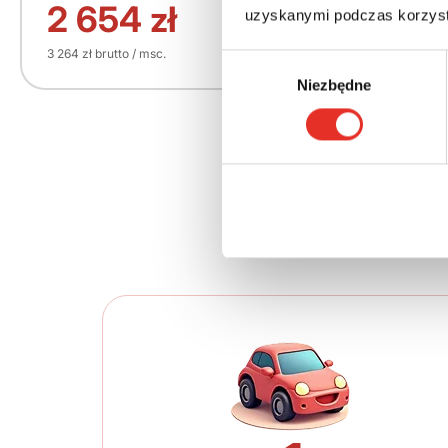
209 061 zł
2 654 zł
uzyskanymi podczas korzysta
3 264 zł brutto / msc.
Wybór
Niezbędne
zgody
Twój nowy 