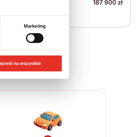
187 900 zł
2 386 zł
2 935 zł brutto / msc.
Marketing
ych krokach
ezwól na wszystkie