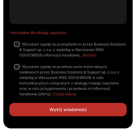
*niezbędne dla obsługi zapytania
*
Wyrażam zgodę na przesyłanie mi przez Business Solutions
& Support sp. z o.o. z siedzibą w Warszawie (KRS
0001036509) informacji handlowej
Rozwiń
*
Wyrażam zgodę na przetwarzanie moich danych
osobowych przez Business Solutions & Support sp. z o.o. z
siedzibą w Warszawie (KRS 0001036509) w celu
komunikacyjnym związanym z obsługą mojego zapytania
oraz w celu przygotowania i przesłania mi informacji
handlowej (oferty).
Czytaj więcej