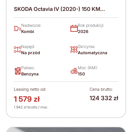
SKODA Octavia IV (2020-) 150 KM
(2026)
Nadwozie:
Rok produkcji:
Kombi
2026
Napęd:
Skrzynia:
Na przód
Automatyczna
Paliwo:
Moc (KM):
Benzyna
150
Leasing netto od:
Cena brutto:
1 579 zł
124 332 zł
1 942 zł brutto / msc.