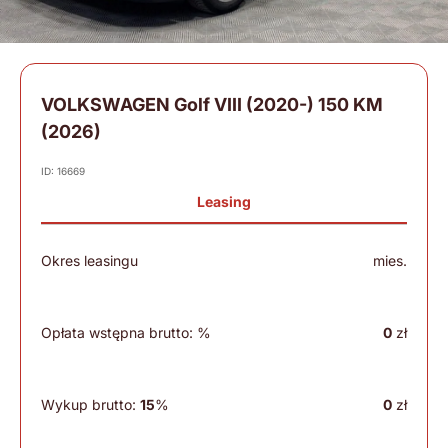
VOLKSWAGEN Golf VIII (2020-) 150 KM
(2026)
ID: 16669
Leasing
Okres leasingu
mies.
Opłata wstępna brutto:
%
0
zł
Wykup brutto:
15
%
0
zł