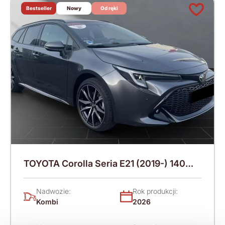
Bestseller
Nowy
Od ręki
TOYOTA Corolla Seria E21 (2019-) 140
KM (2026)
Nadwozie:
Rok produkcji:
Kombi
2026