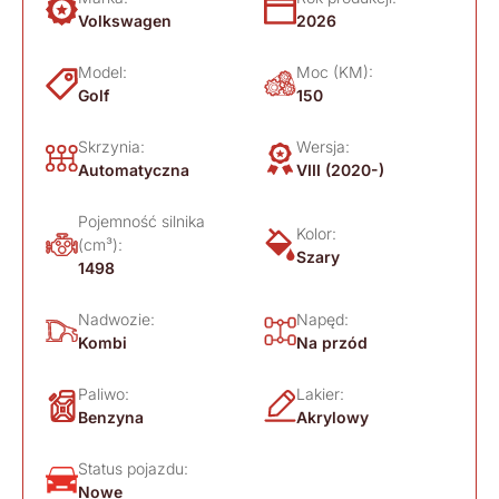
Volkswagen
2026
Model:
Moc (KM):
Golf
150
Skrzynia:
Wersja:
Automatyczna
VIII (2020-)
Pojemność silnika
Kolor:
(cm³):
Szary
1498
Nadwozie:
Napęd:
Kombi
Na przód
Paliwo:
Lakier:
Benzyna
Akrylowy
Status pojazdu:
Nowe