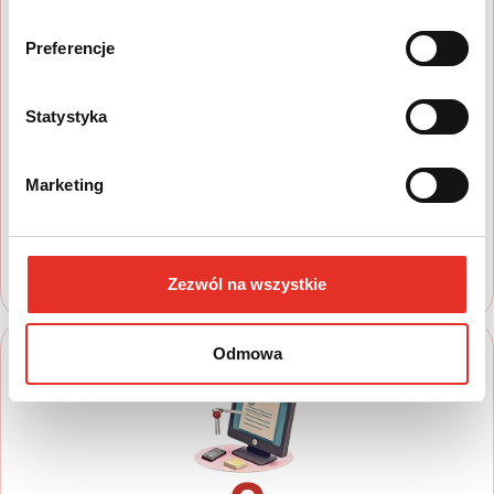
Preferencje
1
Statystyka
Wyszukaj auto
Marketing
Zapoznaj się z nasza ofertą, aby wybrać
model, który najbardziej spełnia Twoje
oczekiwania
Zezwól na wszystkie
Odmowa