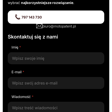
wybrać
najkorzystniejsze rozwiązanie
.
797 143 730
biuro@motopatent.pl
Skontaktuj się z nami
Imię
*
E-mail
*
Wiadomość
*