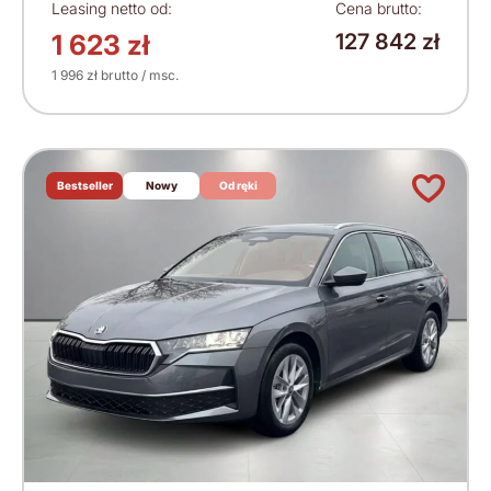
Leasing netto od:
Cena brutto:
1 623 zł
127 842 zł
1 996 zł brutto / msc.
Bestseller
Nowy
Od ręki