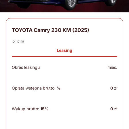
TOYOTA Camry 230 KM (2025)
ID: 10149
Leasing
Okres leasingu
mies.
Opłata wstępna brutto:
%
0
zł
Wykup brutto:
15
%
0
zł