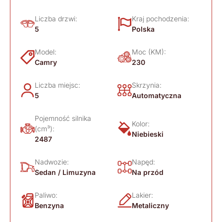
Liczba drzwi:
Kraj pochodzenia:
5
Polska
Model:
Moc (KM):
Camry
230
Liczba miejsc:
Skrzynia:
5
Automatyczna
Pojemność silnika
Kolor:
(cm³):
Niebieski
2487
Nadwozie:
Napęd:
Sedan / Limuzyna
Na przód
Paliwo:
Lakier:
Benzyna
Metaliczny