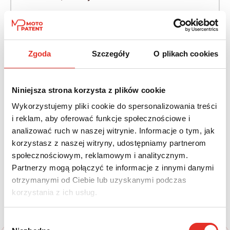
Napęd:
Skrzynia:
Na przód
Automatyczna
Zgoda
Szczegóły
O plikach cookies
Paliwo:
Moc (KM):
Benzyna
265
Niniejsza strona korzysta z plików cookie
Leasing netto od:
Cena brutto:
Wykorzystujemy pliki cookie do spersonalizowania treści
2 015 zł
158 730 zł
i reklam, aby oferować funkcje społecznościowe i
2 478 zł brutto / msc.
analizować ruch w naszej witrynie. Informacje o tym, jak
korzystasz z naszej witryny, udostępniamy partnerom
społecznościowym, reklamowym i analitycznym.
Partnerzy mogą połączyć te informacje z innymi danymi
Twój nowy samochód w kilku
otrzymanymi od Ciebie lub uzyskanymi podczas
korzystania z ich usług.
prostych krokach
Wybór