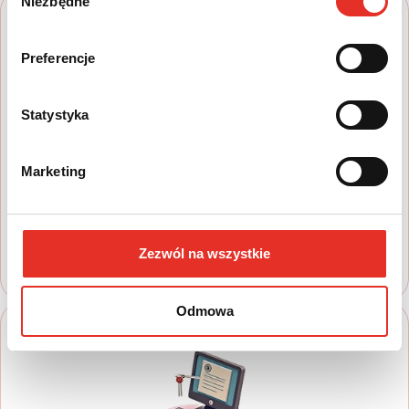
Niezbędne
zgody
Preferencje
Statystyka
1
Marketing
Wyszukaj auto
Zapoznaj się z nasza ofertą, aby wybrać
model, który najbardziej spełnia Twoje
oczekiwania
Zezwól na wszystkie
Odmowa