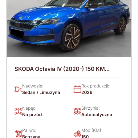
SKODA Octavia IV (2020-) 150 KM
(2026)
Nadwozie:
Rok produkcji:
Sedan / Limuzyna
2026
Napęd:
Skrzynia:
Na przód
Automatyczna
Paliwo:
Moc (KM):
Benzyna
150