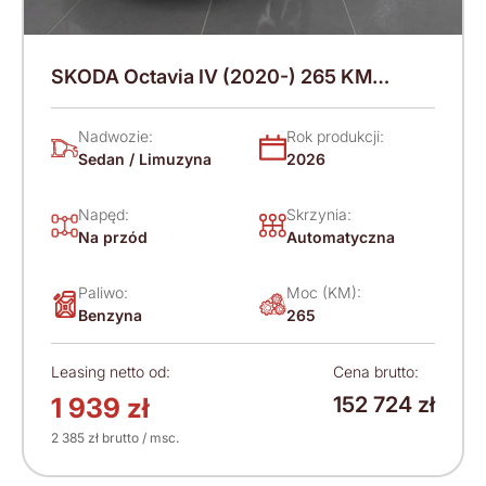
SKODA Octavia IV (2020-) 265 KM
(2026)
Nadwozie:
Rok produkcji:
Sedan / Limuzyna
2026
Napęd:
Skrzynia:
Na przód
Automatyczna
Paliwo:
Moc (KM):
Benzyna
265
Leasing netto od:
Cena brutto:
1 939 zł
152 724 zł
2 385 zł brutto / msc.