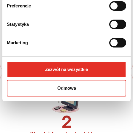
Preferencje
1
Statystyka
Wyszukaj auto
Zapoznaj się z nasza ofertą, aby wybrać
Marketing
model, który najbardziej spełnia Twoje
oczekiwania
Zezwól na wszystkie
Odmowa
2