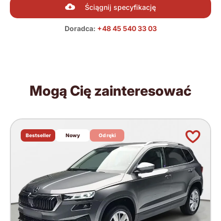
Ściągnij specyfikację
Doradca:
+48 45 540 33 03
Mogą Cię zainteresować
Bestseller
Nowy
Od ręki