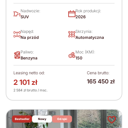
Nadwozie:
Rok produkcji:
SUV
2026
Napęd:
Skrzynia:
Na przód
Automatyczna
Paliwo:
Moc (KM):
Benzyna
150
Leasing netto od:
Cena brutto:
2 101 zł
165 450 zł
2 584 zł brutto / msc.
Bestseller
Nowy
Od ręki