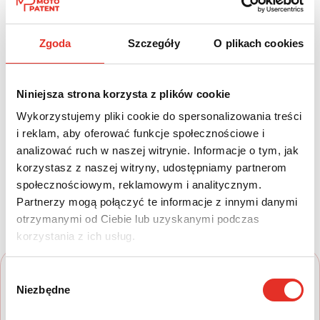
Paliwo:
Moc (KM):
Hybryda
258
Zgoda
Szczegóły
O plikach cookies
Leasing netto od:
Cena brutto:
2 094 zł
164 900 zł
Niniejsza strona korzysta z plików cookie
Wykorzystujemy pliki cookie do spersonalizowania treści
2 576 zł brutto / msc.
i reklam, aby oferować funkcje społecznościowe i
analizować ruch w naszej witrynie. Informacje o tym, jak
korzystasz z naszej witryny, udostępniamy partnerom
Twój nowy samochód w kilku
społecznościowym, reklamowym i analitycznym.
Partnerzy mogą połączyć te informacje z innymi danymi
prostych krokach
otrzymanymi od Ciebie lub uzyskanymi podczas
korzystania z ich usług.
Wybór
Niezbędne
zgody