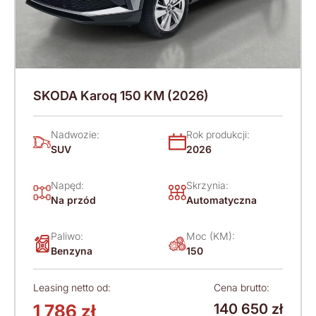
SKODA Karoq 150 KM (2026)
Nadwozie:
Rok produkcji:
SUV
2026
Napęd:
Skrzynia:
Na przód
Automatyczna
Paliwo:
Moc (KM):
Benzyna
150
Leasing netto od:
Cena brutto:
1 786 zł
140 650 zł