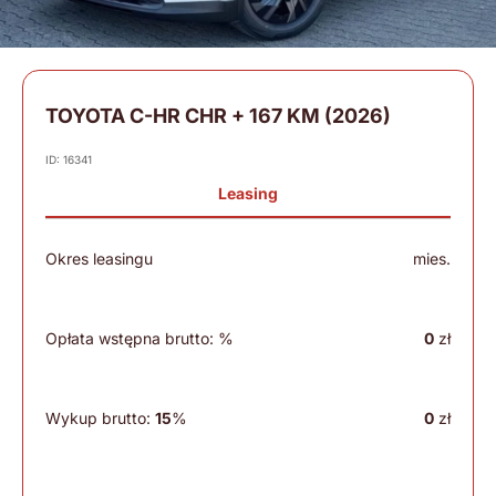
TOYOTA C-HR CHR + 167 KM (2026)
ID: 16341
Leasing
Okres leasingu
mies.
Opłata wstępna brutto:
%
0
zł
Wykup brutto:
15
%
0
zł