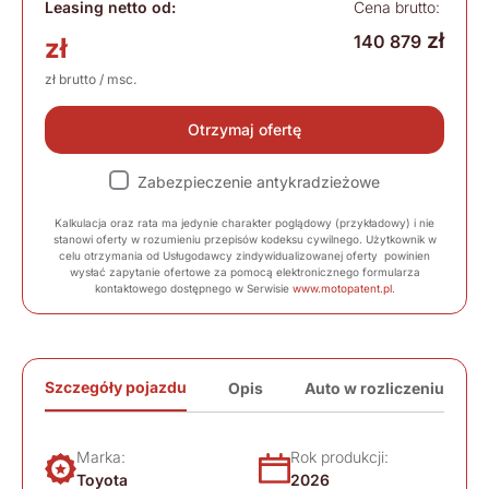
Leasing netto od:
Cena brutto:
zł
140 879
zł
zł brutto / msc.
Otrzymaj ofertę
Zabezpieczenie antykradzieżowe
Kalkulacja oraz rata ma jedynie charakter poglądowy (przykładowy) i nie
stanowi oferty w rozumieniu przepisów kodeksu cywilnego. Użytkownik w
celu otrzymania od Usługodawcy zindywidualizowanej oferty powinien
wysłać zapytanie ofertowe za pomocą elektronicznego formularza
kontaktowego dostępnego w Serwisie
www.motopatent.pl
.
Szczegóły pojazdu
Opis
Auto w rozliczeniu
Marka:
Rok produkcji:
Toyota
2026