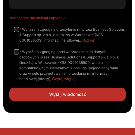
*niezbędne dla obsługi zapytania
*
Wyrażam zgodę na przesyłanie mi przez Business Solutions
& Support sp. z o.o. z siedzibą w Warszawie (KRS
0001036509) informacji handlowej
Rozwiń
*
Wyrażam zgodę na przetwarzanie moich danych
osobowych przez Business Solutions & Support sp. z o.o. z
siedzibą w Warszawie (KRS 0001036509) w celu
komunikacyjnym związanym z obsługą mojego zapytania
oraz w celu przygotowania i przesłania mi informacji
handlowej (oferty).
Czytaj więcej