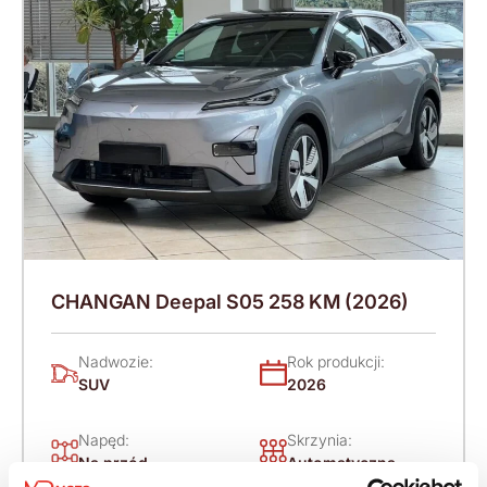
CHANGAN Deepal S05 258 KM (2026)
Nadwozie:
Rok produkcji:
SUV
2026
Napęd:
Skrzynia:
Na przód
Automatyczna