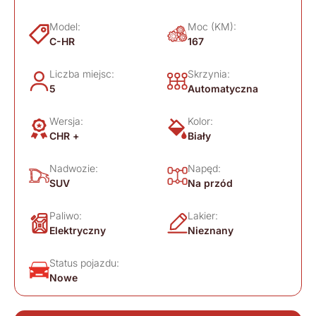
Model:
Moc (KM):
C-HR
167
Liczba miejsc:
Skrzynia:
5
Automatyczna
Wersja:
Kolor:
CHR +
Biały
Nadwozie:
Napęd:
SUV
Na przód
Paliwo:
Lakier:
Elektryczny
Nieznany
Status pojazdu:
Nowe