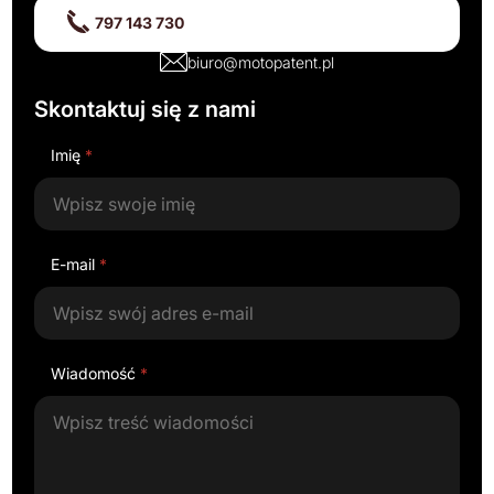
797 143 730
biuro@motopatent.pl
Skontaktuj się z nami
Imię
*
E-mail
*
Wiadomość
*