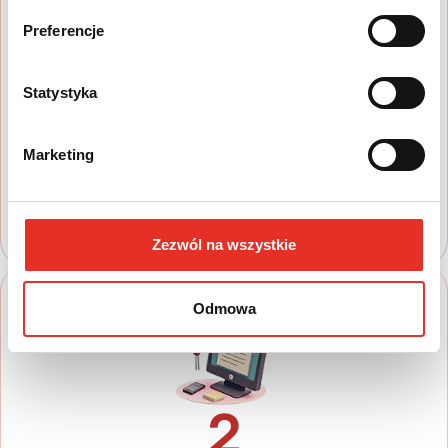
Preferencje
1
Statystyka
Wyszukaj auto
Zapoznaj się z nasza ofertą, aby wybrać
Marketing
model, który najbardziej spełnia Twoje
oczekiwania
Zezwól na wszystkie
Odmowa
2