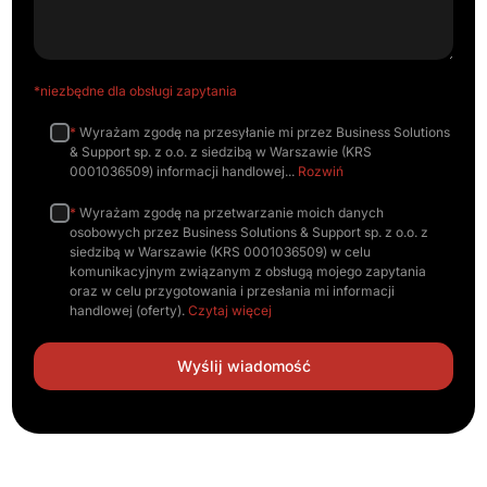
*niezbędne dla obsługi zapytania
*
Wyrażam zgodę na przesyłanie mi przez Business Solutions
& Support sp. z o.o. z siedzibą w Warszawie (KRS
0001036509) informacji handlowej
Rozwiń
*
Wyrażam zgodę na przetwarzanie moich danych
osobowych przez Business Solutions & Support sp. z o.o. z
siedzibą w Warszawie (KRS 0001036509) w celu
komunikacyjnym związanym z obsługą mojego zapytania
oraz w celu przygotowania i przesłania mi informacji
handlowej (oferty).
Czytaj więcej