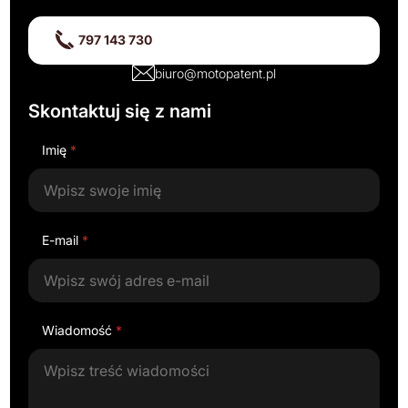
797 143 730
biuro@motopatent.pl
Skontaktuj się z nami
Imię
*
E-mail
*
Wiadomość
*