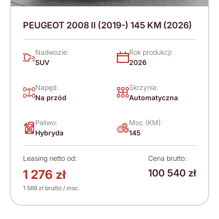
PEUGEOT 2008 II (2019-) 145 KM (2026)
Nadwozie:
Rok produkcji:
SUV
2026
Napęd:
Skrzynia:
Na przód
Automatyczna
Paliwo:
Moc (KM):
Hybryda
145
Leasing netto od:
Cena brutto:
1 276 zł
100 540 zł
1 569 zł brutto / msc.