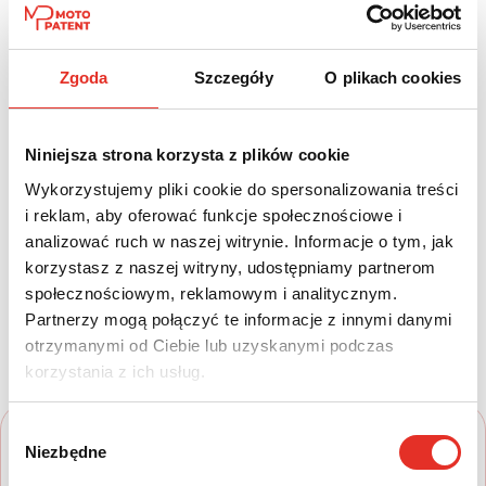
Na przód
Automatyczna
Paliwo:
Moc (KM):
Zgoda
Szczegóły
O plikach cookies
Hybryda
145
Leasing netto od:
Cena brutto:
Niniejsza strona korzysta z plików cookie
1 289 zł
101 500 zł
Wykorzystujemy pliki cookie do spersonalizowania treści
1 585 zł brutto / msc.
i reklam, aby oferować funkcje społecznościowe i
analizować ruch w naszej witrynie. Informacje o tym, jak
korzystasz z naszej witryny, udostępniamy partnerom
społecznościowym, reklamowym i analitycznym.
Twój nowy samochód w kilku
Partnerzy mogą połączyć te informacje z innymi danymi
otrzymanymi od Ciebie lub uzyskanymi podczas
prostych krokach
korzystania z ich usług.
Wybór
Niezbędne
zgody