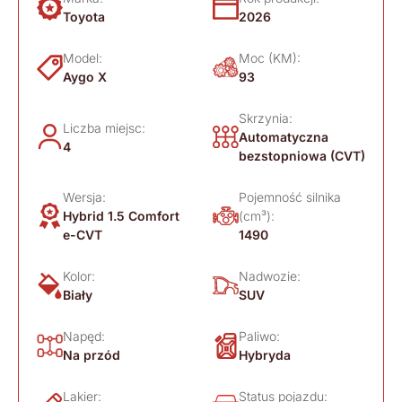
Toyota
2026
Model:
Moc (KM):
Aygo X
93
Skrzynia:
Liczba miejsc:
Automatyczna
4
bezstopniowa (CVT)
Wersja:
Pojemność silnika
Hybrid 1.5 Comfort
(cm³):
e-CVT
1490
Kolor:
Nadwozie:
Biały
SUV
Napęd:
Paliwo:
Na przód
Hybryda
Lakier:
Status pojazdu: