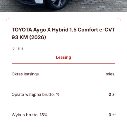
TOYOTA Aygo X Hybrid 1.5 Comfort e-CVT
93 KM (2026)
ID: 14114
Leasing
Okres leasingu
mies.
Opłata wstępna brutto:
%
0
zł
Wykup brutto:
15
%
0
zł