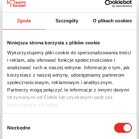
Paliwo:
Moc (KM):
Hybryda
93
Zgoda
Szczegóły
O plikach cookies
Leasing netto od:
Cena brutto:
Niniejsza strona korzysta z plików cookie
1 216 zł
95 740 zł
Wykorzystujemy pliki cookie do spersonalizowania treści
1 496 zł brutto / msc.
i reklam, aby oferować funkcje społecznościowe i
analizować ruch w naszej witrynie. Informacje o tym, jak
korzystasz z naszej witryny, udostępniamy partnerom
społecznościowym, reklamowym i analitycznym.
Twój nowy samochód w kilku
Partnerzy mogą połączyć te informacje z innymi danymi
prostych krokach
otrzymanymi od Ciebie lub uzyskanymi podczas
korzystania z ich usług.
Wybór
Niezbędne
zgody