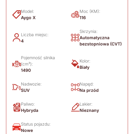
Model:
Moc (KM):
Aygo X
116
Skrzynia:
Liczba miejsc:
Automatyczna
4
bezstopniowa (CVT)
Pojemność silnika
Kolor:
(cm³):
Biały
1490
Nadwozie:
Napęd:
SUV
Na przód
Paliwo:
Lakier:
Hybryda
Nieznany
Status pojazdu:
Nowe