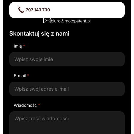
797 143 730
biuro@motopatent.pl
Skontaktuj się z nami
Imię
*
E-mail
*
Wiadomość
*