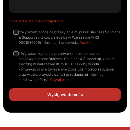
*niezbędne dla obsługi zapytania
*
Wyrażam zgodę na przesyłanie mi przez Business Solutions
& Support sp. z o.o. z siedzibą w Warszawie (KRS
0001036509) informacji handlowej
Rozwiń
*
Wyrażam zgodę na przetwarzanie moich danych
osobowych przez Business Solutions & Support sp. z o.o. z
siedzibą w Warszawie (KRS 0001036509) w celu
komunikacyjnym związanym z obsługą mojego zapytania
oraz w celu przygotowania i przesłania mi informacji
handlowej (oferty).
Czytaj więcej