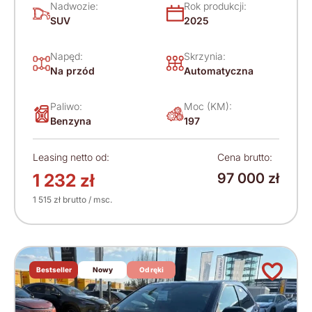
Nadwozie:
Rok produkcji:
SUV
2025
Napęd:
Skrzynia:
Na przód
Automatyczna
Paliwo:
Moc (KM):
Benzyna
197
Leasing netto od:
Cena brutto:
1 232 zł
97 000 zł
1 515 zł brutto / msc.
Bestseller
Nowy
Od ręki