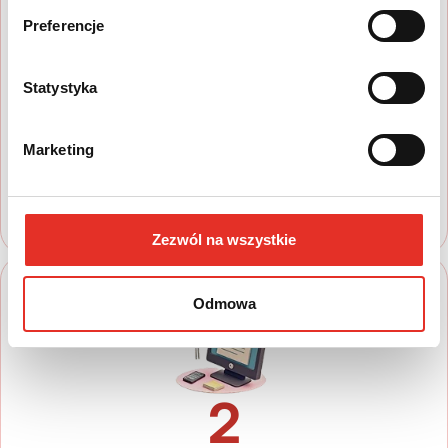
Preferencje
1
Statystyka
Wyszukaj auto
Zapoznaj się z nasza ofertą, aby wybrać
Marketing
model, który najbardziej spełnia Twoje
oczekiwania
Zezwól na wszystkie
Odmowa
2