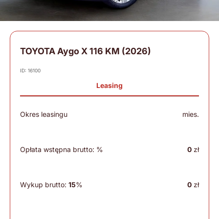
TOYOTA Aygo X 116 KM (2026)
ID: 16100
Leasing
Okres leasingu
mies.
Opłata wstępna brutto:
%
0
zł
Wykup brutto:
15
%
0
zł