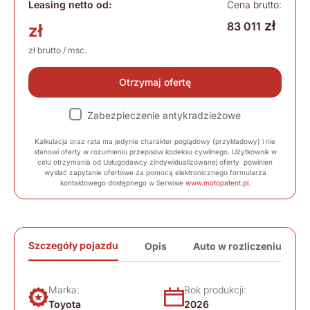
Leasing netto od:
Cena brutto:
zł
83 011
zł
zł brutto / msc.
Otrzymaj ofertę
Zabezpieczenie antykradzieżowe
Kalkulacja oraz rata ma jedynie charakter poglądowy (przykładowy) i nie
stanowi oferty w rozumieniu przepisów kodeksu cywilnego. Użytkownik w
celu otrzymania od Usługodawcy zindywidualizowanej oferty powinien
wysłać zapytanie ofertowe za pomocą elektronicznego formularza
kontaktowego dostępnego w Serwisie
www.motopatent.pl
.
Szczegóły pojazdu
Opis
Auto w rozliczeniu
Marka:
Rok produkcji:
Toyota
2026