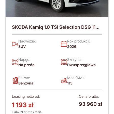
SKODA Kamiq 1.0 TSI Selection DSG 115
KM (2026)
Nadwozie:
Rok produkcji:
SUV
2026
Napęd:
Skrzynia:
Na przód
Dwusprzęgłowa
Paliwo:
Moc (KM):
Benzyna
115
Leasing netto od:
Cena brutto:
1 193 zł
93 960 zł
1 467 zł brutto / msc.