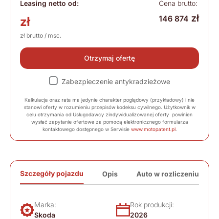
Leasing netto od:
Cena brutto:
zł
146 874
zł
zł brutto / msc.
Otrzymaj ofertę
Zabezpieczenie antykradzieżowe
Kalkulacja oraz rata ma jedynie charakter poglądowy (przykładowy) i nie
stanowi oferty w rozumieniu przepisów kodeksu cywilnego. Użytkownik w
celu otrzymania od Usługodawcy zindywidualizowanej oferty powinien
wysłać zapytanie ofertowe za pomocą elektronicznego formularza
kontaktowego dostępnego w Serwisie
www.motopatent.pl
.
Szczegóły pojazdu
Opis
Auto w rozliczeniu
Marka:
Rok produkcji:
Skoda
2026