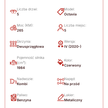
Liczba drzwi:
Model:
5
Octavia
Moc (KM):
Liczba miejsc:
265
5
Skrzynia:
Wersja:
Dwusprzęgłowa
IV (2020-)
Pojemność silnika
Kolor:
(cm³):
Czerwony
1984
Nadwozie:
Napęd:
Kombi
Na przód
Paliwo:
Lakier:
Benzyna
Metaliczny