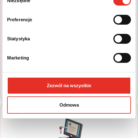
Niezbędne
zgody
Preferencje
Statystyka
1
Marketing
Wyszukaj auto
Zapoznaj się z nasza ofertą, aby wybrać
model, który najbardziej spełnia Twoje
oczekiwania
Zezwól na wszystkie
Odmowa