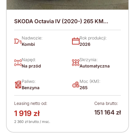
SKODA Octavia IV (2020-) 265 KM
(2026)
Nadwozie:
Rok produkcji:
Kombi
2026
Napęd:
Skrzynia:
Na przód
Automatyczna
Paliwo:
Moc (KM):
Benzyna
265
Leasing netto od:
Cena brutto:
1 919 zł
151 164 zł
2 360 zł brutto / msc.