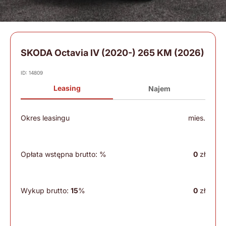
SKODA Octavia IV (2020-) 265 KM (2026)
ID: 14809
Leasing
Najem
Okres leasingu
mies.
Opłata wstępna brutto:
%
0
zł
Wykup brutto:
15
%
0
zł