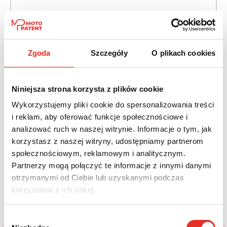
Napęd:
Skrzynia:
Na przód
Automatyczna
Zgoda
Szczegóły
O plikach cookies
Paliwo:
Moc (KM):
Benzyna
265
Niniejsza strona korzysta z plików cookie
Leasing netto od:
Cena brutto:
Wykorzystujemy pliki cookie do spersonalizowania treści
1 984 zł
156 270 zł
i reklam, aby oferować funkcje społecznościowe i
2 440 zł brutto / msc.
analizować ruch w naszej witrynie. Informacje o tym, jak
korzystasz z naszej witryny, udostępniamy partnerom
społecznościowym, reklamowym i analitycznym.
Partnerzy mogą połączyć te informacje z innymi danymi
Twój nowy samochód w kilku
otrzymanymi od Ciebie lub uzyskanymi podczas
korzystania z ich usług.
prostych krokach
Wybór