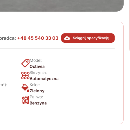
oradca:
+48 45 540 33 03
Ściągnij specyfikację
Model:
Octavia
Skrzynia:
Automatyczna
m³):
Kolor:
Zielony
Paliwo:
Benzyna