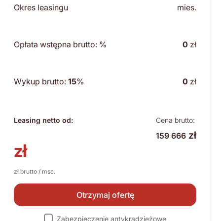
Okres leasingu
mies.
Opłata wstępna brutto:
%
0
zł
Wykup brutto:
15
%
0
zł
Leasing netto od:
Cena brutto:
zł
159 666
zł
zł brutto / msc.
Otrzymaj ofertę
Zabezpieczenie antykradzieżowe