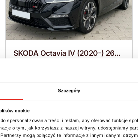
SKODA Octavia IV (2020-) 265
KM (2026)
Nadwozie:
Rok produkcji:
Kombi
2026
Szczegóły
Napęd:
Skrzynia:
Na przód
Automatyczna
 plików cookie
Paliwo:
Moc (KM):
do spersonalizowania treści i reklam, aby oferować funkcje sp
Benzyna
265
ormacje o tym, jak korzystasz z naszej witryny, udostępniamy p
Partnerzy mogą połączyć te informacje z innymi danymi otrzym