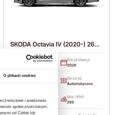
SKODA Octavia IV (2020-) 265
KM (2026)
Nadwozie:
Rok produkcji:
Kombi
2026
O plikach cookies
Napęd:
Skrzynia:
Na przód
Automatyczna
Paliwo:
Moc (KM):
ołecznościowe i analizować
Benzyna
265
artnerom społecznościowym,
anymi od Ciebie lub