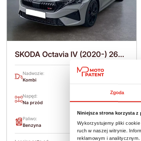
SKODA Octavia IV (2020-) 265
KM (2026)
Nadwozie:
Rok produkcji:
Kombi
2026
Zgoda
Napęd:
Skrzynia:
Na przód
Automatyczna
Niniejsza strona korzysta z
Paliwo:
Moc (KM):
Wykorzystujemy pliki cookie 
Benzyna
265
ruch w naszej witrynie. Inf
reklamowym i analitycznym. 