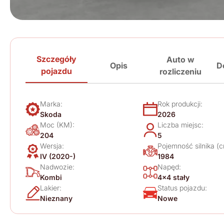
Szczegóły
Auto w
Opis
D
pojazdu
rozliczeniu
Marka:
Rok produkcji:
Skoda
2026
Moc (KM):
Liczba miejsc:
204
5
Wersja:
Pojemność silnika (c
IV (2020-)
1984
Nadwozie:
Napęd:
Kombi
4x4 stały
Lakier:
Status pojazdu:
Nieznany
Nowe