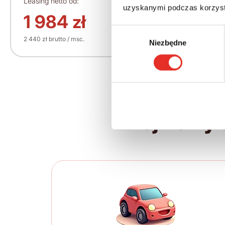
Leasing netto od:
Cena brutto:
uzyskanymi podczas korzysta
156 270 zł
1 984 zł
Wybór
2 440 zł brutto / msc.
Niezbędne
zgody
Twój nowy 