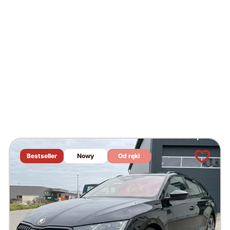
Bestseller
Nowy
Od ręki