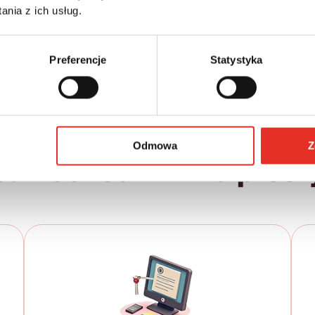
Leasing netto od:
Cena brutto:
nia z ich usług.
161 028 zł
2 044 zł
2 514 zł brutto / msc.
Preferencje
Statystyka
Odmowa
Z
samochód w kilku prost