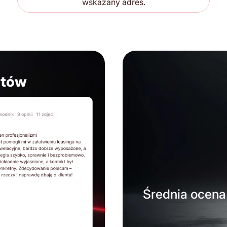
wskazany adres.
ntów
Średnia ocena 