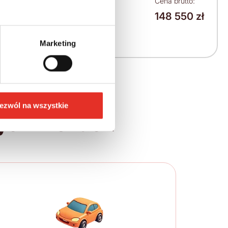
Leasing netto od:
Cena brutto:
148 550 zł
1 886 zł
2 320 zł brutto / msc.
Marketing
ezwól na wszystkie
ych krokach