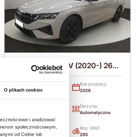
SKODA Octavia IV (2020-) 265
KM (2026)
Nadwozie:
Rok produkcji:
O plikach cookies
Kombi
2026
Napęd:
Skrzynia:
Na przód
Automatyczna
ołecznościowe i analizować
artnerom społecznościowym,
Paliwo:
Moc (KM):
anymi od Ciebie lub
Benzyna
265