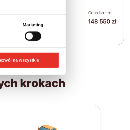
Leasing netto od:
Cena brutto:
148 550 zł
1 886 zł
Marketing
2 320 zł brutto / msc.
ezwól na wszystkie
ych krokach