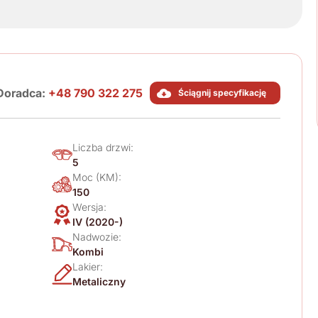
Doradca:
+48 790 322 275
Ściągnij specyfikację
Liczba drzwi:
5
Moc (KM):
150
Wersja:
IV (2020-)
Nadwozie:
Kombi
Lakier:
Metaliczny