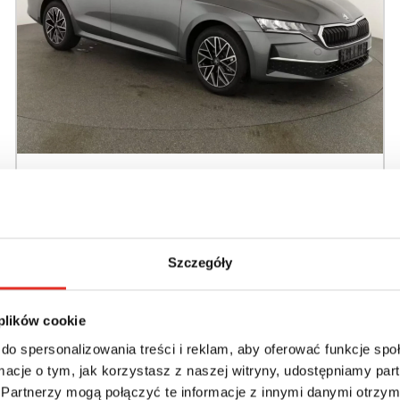
SKODA Octavia IV (2020-) 150
KM (2026)
Nadwozie:
Rok produkcji:
Szczegóły
Kombi
2026
Napęd:
Skrzynia:
 plików cookie
Na przód
Automatyczna
do spersonalizowania treści i reklam, aby oferować funkcje sp
ormacje o tym, jak korzystasz z naszej witryny, udostępniamy p
Paliwo:
Moc (KM):
Partnerzy mogą połączyć te informacje z innymi danymi otrzym
Benzyna
150