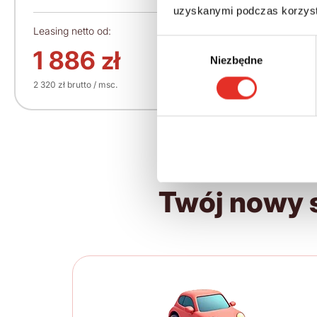
uzyskanymi podczas korzysta
Leasing netto od:
Cena brutto:
Wybór
148 550 zł
1 886 zł
Niezbędne
zgody
2 320 zł brutto / msc.
Twój nowy 