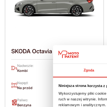
SKODA Octavia IV (2020-) 265
KM (2026)
Nadwozie:
Rok produkcji:
Zgoda
Kombi
2026
Napęd:
Skrzynia:
Niniejsza strona korzysta z
Na przód
Automatyczna
Wykorzystujemy pliki cookie 
ruch w naszej witrynie. Inf
Paliwo:
Moc (KM):
reklamowym i analitycznym. 
Benzyna
265