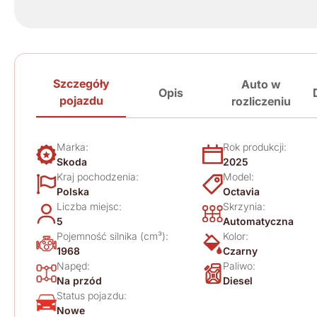
Szczegóły
Auto w
Opis
pojazdu
rozliczeniu
Marka:
Rok produkcji:
Skoda
2025
Kraj pochodzenia:
Model:
Polska
Octavia
Liczba miejsc:
Skrzynia:
5
Automatyczna
Pojemność silnika (cm³):
Kolor:
1968
Czarny
Napęd:
Paliwo:
Na przód
Diesel
Status pojazdu:
Nowe