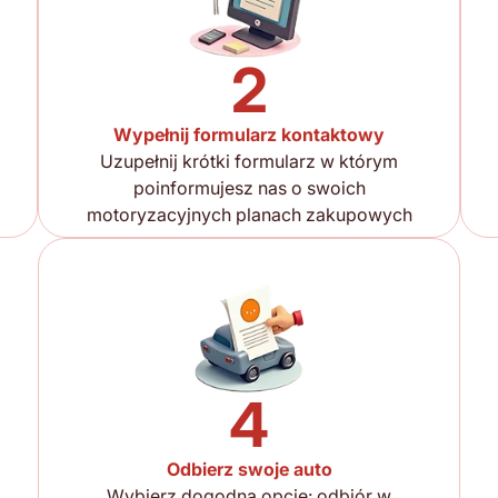
2
Wypełnij formularz kontaktowy
Uzupełnij krótki formularz w którym
poinformujesz nas o swoich
motoryzacyjnych planach zakupowych
4
Odbierz swoje auto
Wybierz dogodną opcję: odbiór w