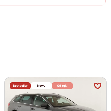
Bestseller
Nowy
Od ręki