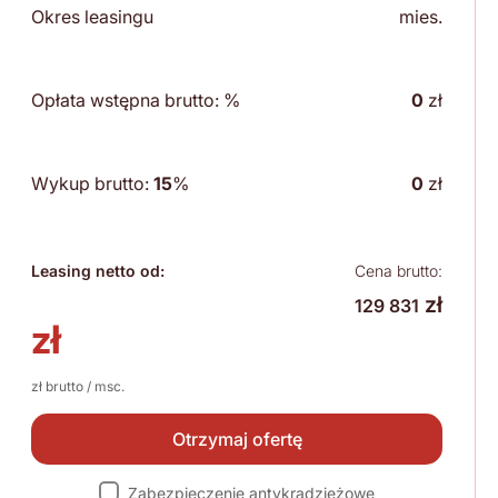
Okres leasingu
mies.
Opłata wstępna brutto:
%
0
zł
Wykup brutto:
15
%
0
zł
Leasing netto od:
Cena brutto:
zł
129 831
zł
zł brutto / msc.
Otrzymaj ofertę
Zabezpieczenie antykradzieżowe