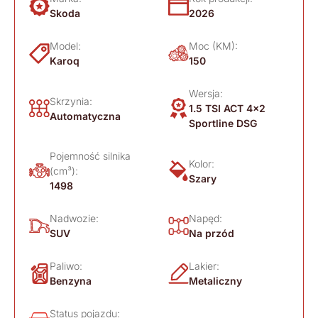
Skoda
2026
Model:
Moc (KM):
Karoq
150
Wersja:
Skrzynia:
1.5 TSI ACT 4x2
Automatyczna
Sportline DSG
Pojemność silnika
Kolor:
(cm³):
Szary
1498
Nadwozie:
Napęd:
SUV
Na przód
Paliwo:
Lakier:
Benzyna
Metaliczny
Status pojazdu: