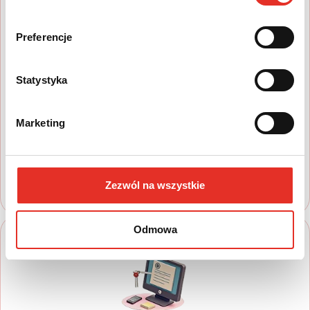
Preferencje
1
Statystyka
Wyszukaj auto
Marketing
Zapoznaj się z nasza ofertą, aby wybrać
model, który najbardziej spełnia Twoje
oczekiwania
Zezwól na wszystkie
Odmowa