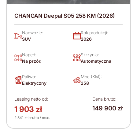
CHANGAN Deepal S05 258 KM (2026)
Nadwozie:
Rok produkcji:
SUV
2026
Napęd:
Skrzynia:
Na przód
Automatyczna
Paliwo:
Moc (KM):
Elektryczny
258
Leasing netto od:
Cena brutto:
1 903 zł
149 900 zł
2 341 zł brutto / msc.