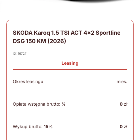
SKODA Karoq 1.5 TSI ACT 4×2 Sportline
DSG 150 KM (2026)
ID: 16727
Leasing
Okres leasingu
mies.
Opłata wstępna brutto:
%
0
zł
Wykup brutto:
15
%
0
zł