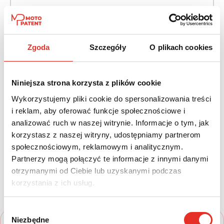
Napęd:
Skrzynia:
Na przód
Automatyczna
Zgoda
Szczegóły
O plikach cookies
Paliwo:
Moc (KM):
Benzyna
180
Niniejsza strona korzysta z plików cookie
Leasing netto od:
Cena brutto:
Wykorzystujemy pliki cookie do spersonalizowania treści
1 557 zł
122 600 zł
i reklam, aby oferować funkcje społecznościowe i
1 915 zł brutto / msc.
analizować ruch w naszej witrynie. Informacje o tym, jak
korzystasz z naszej witryny, udostępniamy partnerom
społecznościowym, reklamowym i analitycznym.
Partnerzy mogą połączyć te informacje z innymi danymi
Twój nowy samochód w kilku
otrzymanymi od Ciebie lub uzyskanymi podczas
prostych krokach
korzystania z ich usług.
Wybór
Niezbędne
zgody