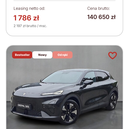
Leasing netto od:
Cena brutto:
1 786 zł
140 650 zł
2 197 zł brutto / msc.
Bestseller
Nowy
Od ręki