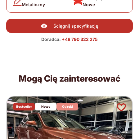
Metaliczny
Nowe
Ściągnij specyfikację
Doradca:
+48 790 322 275
Mogą Cię zainteresować
Bestseller
Nowy
Od ręki