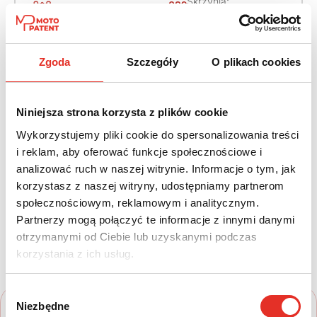
Skrzynia:
4x4 dołączany
Dwusprzęgłowa
automatycznie
Paliwo:
Moc (KM):
Zgoda
Szczegóły
O plikach cookies
Diesel
286
Leasing netto od:
Cena brutto:
Niniejsza strona korzysta z plików cookie
5 293 zł
416 917 zł
Wykorzystujemy pliki cookie do spersonalizowania treści
i reklam, aby oferować funkcje społecznościowe i
6 510 zł brutto / msc.
analizować ruch w naszej witrynie. Informacje o tym, jak
korzystasz z naszej witryny, udostępniamy partnerom
społecznościowym, reklamowym i analitycznym.
Partnerzy mogą połączyć te informacje z innymi danymi
Twój nowy samochód w kilku
otrzymanymi od Ciebie lub uzyskanymi podczas
prostych krokach
korzystania z ich usług.
Wybór
Niezbędne
zgody