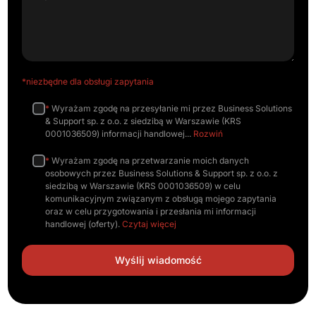
*niezbędne dla obsługi zapytania
*
Wyrażam zgodę na przesyłanie mi przez Business Solutions
& Support sp. z o.o. z siedzibą w Warszawie (KRS
0001036509) informacji handlowej
Rozwiń
*
Wyrażam zgodę na przetwarzanie moich danych
osobowych przez Business Solutions & Support sp. z o.o. z
siedzibą w Warszawie (KRS 0001036509) w celu
komunikacyjnym związanym z obsługą mojego zapytania
oraz w celu przygotowania i przesłania mi informacji
handlowej (oferty).
Czytaj więcej