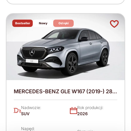
Bestseller
Nowy
Od ręki
MERCEDES-BENZ GLE W167 (2019-) 286
KM (2026)
Nadwozie:
Rok produkcji:
SUV
2026
Napęd: