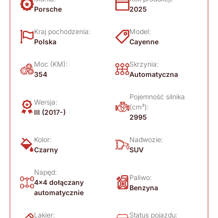
Porsche
2025
Kraj pochodzenia:
Model:
Polska
Cayenne
Moc (KM):
Skrzynia:
354
Automatyczna
Pojemność silnika
Wersja:
(cm³):
III (2017-)
2995
Kolor:
Nadwozie:
Czarny
SUV
Napęd:
Paliwo:
4x4 dołączany
Benzyna
automatycznie
Lakier:
Status pojazdu: