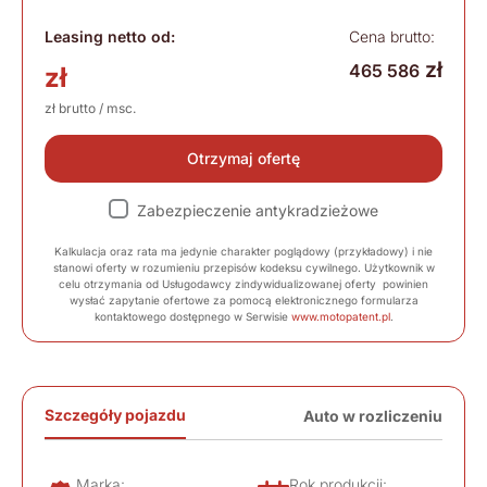
Leasing netto od:
Cena brutto:
zł
465 586
zł
zł brutto / msc.
Otrzymaj ofertę
Zabezpieczenie antykradzieżowe
Kalkulacja oraz rata ma jedynie charakter poglądowy (przykładowy) i nie
stanowi oferty w rozumieniu przepisów kodeksu cywilnego. Użytkownik w
celu otrzymania od Usługodawcy zindywidualizowanej oferty powinien
wysłać zapytanie ofertowe za pomocą elektronicznego formularza
kontaktowego dostępnego w Serwisie
www.motopatent.pl
.
Szczegóły pojazdu
Auto w rozliczeniu
Marka:
Rok produkcji: