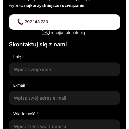
wybrać
najkorzystniejsze rozwiązanie
.
797 143 730
biuro@motopatent.pl
Skontaktuj się z nami
Imię
*
E-mail
*
Wiadomość
*