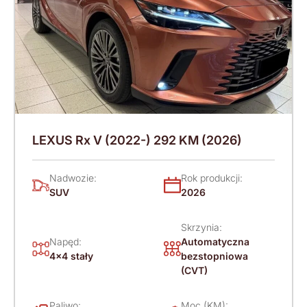
LEXUS Rx V (2022-) 292 KM (2026)
Nadwozie:
Rok produkcji:
SUV
2026
Skrzynia:
Napęd:
Automatyczna
4x4 stały
bezstopniowa
(CVT)
Paliwo:
Moc (KM):