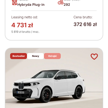
Hybryda Plug-in
292
Leasing netto od:
Cena brutto:
4 731 zł
372 616 zł
5 819 zł brutto / msc.
Bestseller
Nowy
Od ręki