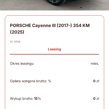
PORSCHE Cayenne III (2017-) 354 KM
(2025)
ID: 10129
Leasing
Okres leasingu
mies.
Opłata wstępna brutto:
%
0
zł
Wykup brutto:
15
%
0
zł