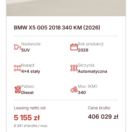
BMW X5 G05 2018 340 KM (2026)
Nadwozie:
Rok produkcji:
SUV
2026
Napęd:
Skrzynia:
4x4 stały
Automatyczna
Paliwo:
Moc (KM):
Diesel
340
Leasing netto od:
Cena brutto:
5 155 zł
406 029 zł
6 341 zł brutto / msc.