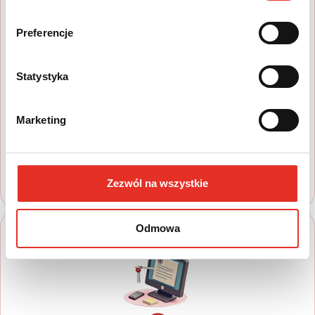
Preferencje
1
Statystyka
Wyszukaj auto
Marketing
Zapoznaj się z nasza ofertą, aby wybrać
model, który najbardziej spełnia Twoje
oczekiwania
Zezwól na wszystkie
Odmowa