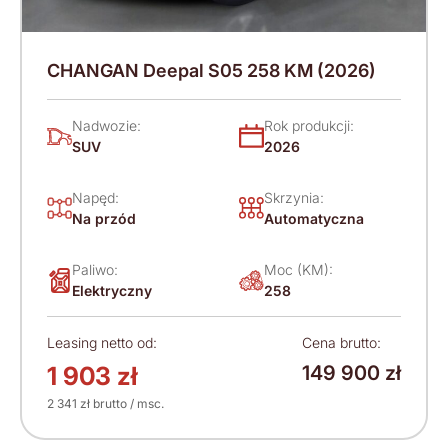
CHANGAN Deepal S05 258 KM (2026)
Nadwozie:
Rok produkcji:
SUV
2026
Napęd:
Skrzynia:
Na przód
Automatyczna
Paliwo:
Moc (KM):
Elektryczny
258
Leasing netto od:
Cena brutto:
1 903 zł
149 900 zł
2 341 zł brutto / msc.