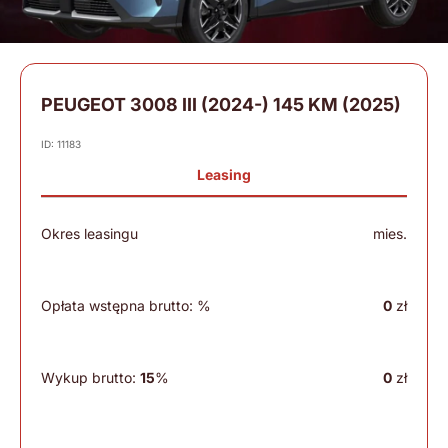
PEUGEOT 3008 III (2024-) 145 KM (2025)
ID: 11183
Leasing
Okres leasingu
mies.
Opłata wstępna brutto:
%
0
zł
Wykup brutto:
15
%
0
zł