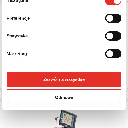
Niezbędne
zgody
Preferencje
Statystyka
1
Marketing
Wyszukaj auto
Zapoznaj się z nasza ofertą, aby wybrać
model, który najbardziej spełnia Twoje
oczekiwania
Zezwól na wszystkie
Odmowa