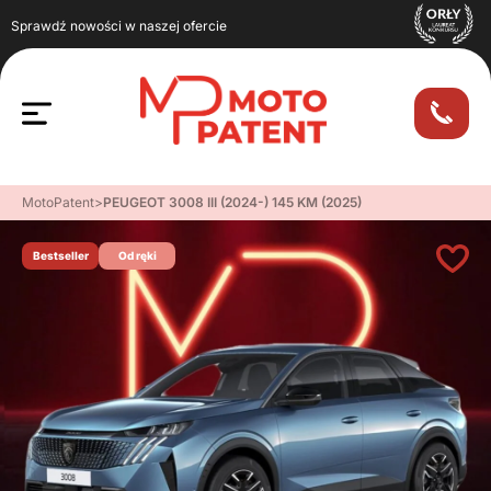
Sprawdź nowości w naszej ofercie
MotoPatent
>
PEUGEOT 3008 III (2024-) 145 KM (2025)
Bestseller
Od ręki