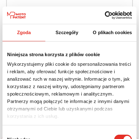
Napęd:
Skrzynia:
Na przód
Automatyczna
Zgoda
Szczegóły
O plikach cookies
Paliwo:
Moc (KM):
Benzyna
180
Niniejsza strona korzysta z plików cookie
Leasing netto od:
Cena brutto:
Wykorzystujemy pliki cookie do spersonalizowania treści
1 557 zł
122 600 zł
i reklam, aby oferować funkcje społecznościowe i
1 915 zł brutto / msc.
analizować ruch w naszej witrynie. Informacje o tym, jak
korzystasz z naszej witryny, udostępniamy partnerom
społecznościowym, reklamowym i analitycznym.
Partnerzy mogą połączyć te informacje z innymi danymi
Twój nowy samochód w kilku
otrzymanymi od Ciebie lub uzyskanymi podczas
korzystania z ich usług.
prostych krokach
Wybór