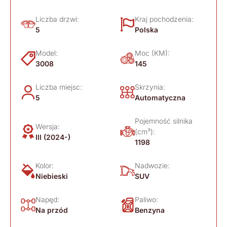
Liczba drzwi:
Kraj pochodzenia:
5
Polska
Model:
Moc (KM):
3008
145
Liczba miejsc:
Skrzynia:
5
Automatyczna
Pojemność silnika
Wersja:
(cm³):
III (2024-)
1198
Kolor:
Nadwozie:
Niebieski
SUV
Napęd:
Paliwo:
Na przód
Benzyna