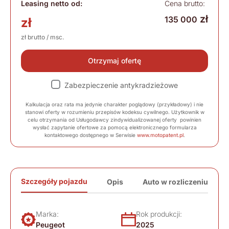
Leasing netto od:
Cena brutto:
zł
135 000
zł
zł brutto / msc.
Otrzymaj ofertę
Zabezpieczenie antykradzieżowe
Kalkulacja oraz rata ma jedynie charakter poglądowy (przykładowy) i nie
stanowi oferty w rozumieniu przepisów kodeksu cywilnego. Użytkownik w
celu otrzymania od Usługodawcy zindywidualizowanej oferty powinien
wysłać zapytanie ofertowe za pomocą elektronicznego formularza
kontaktowego dostępnego w Serwisie
www.motopatent.pl
.
Szczegóły pojazdu
Opis
Auto w rozliczeniu
Marka:
Rok produkcji:
Peugeot
2025