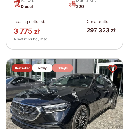
Paliwo:
Moc (KM):
Diesel
220
Leasing netto od:
Cena brutto:
3 775 zł
297 323 zł
4 643 zł brutto / msc.
Bestseller
Nowy
Od ręki