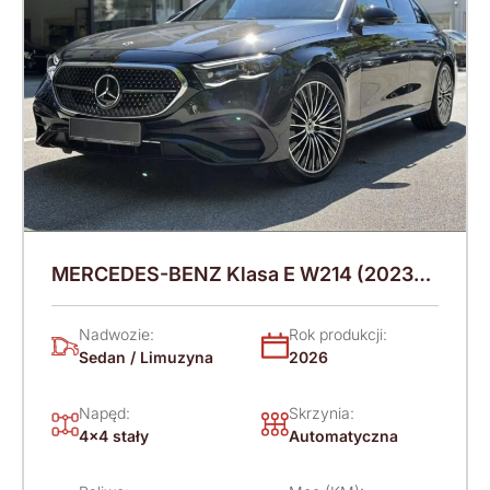
MERCEDES-BENZ Klasa E W214 (2023-)
220 KM (2026)
Nadwozie:
Rok produkcji:
Sedan / Limuzyna
2026
Napęd:
Skrzynia:
4x4 stały
Automatyczna