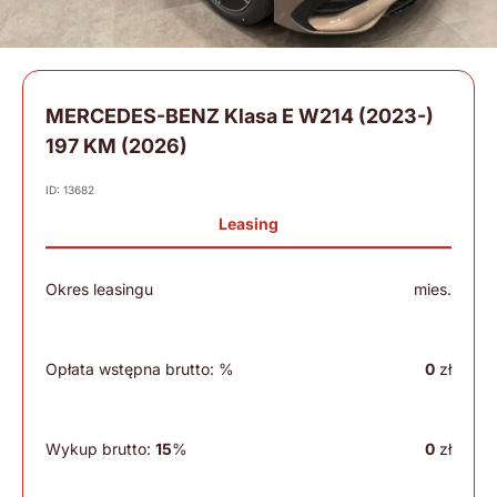
MERCEDES-BENZ Klasa E W214 (2023-)
197 KM (2026)
ID: 13682
Leasing
Okres leasingu
mies.
Opłata wstępna brutto:
%
0
zł
Wykup brutto:
15
%
0
zł