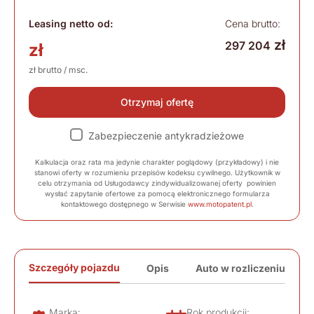
Leasing netto od:
Cena brutto:
zł
297 204
zł
zł brutto / msc.
Otrzymaj ofertę
Zabezpieczenie antykradzieżowe
Kalkulacja oraz rata ma jedynie charakter poglądowy (przykładowy) i nie
stanowi oferty w rozumieniu przepisów kodeksu cywilnego. Użytkownik w
celu otrzymania od Usługodawcy zindywidualizowanej oferty powinien
wysłać zapytanie ofertowe za pomocą elektronicznego formularza
kontaktowego dostępnego w Serwisie
www.motopatent.pl
.
Szczegóły pojazdu
Opis
Auto w rozliczeniu
Marka:
Rok produkcji: