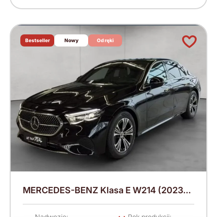
Bestseller
Nowy
Od ręki
MERCEDES-BENZ Klasa E W214 (2023-)
220 KM (2026)
Nadwozie:
Rok produkcji: