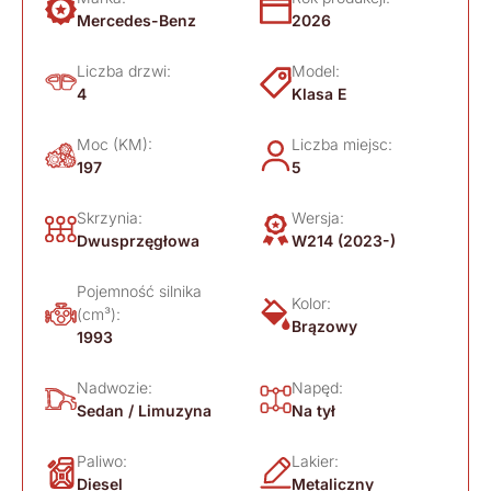
Mercedes-Benz
2026
Liczba drzwi:
Model:
4
Klasa E
Moc (KM):
Liczba miejsc:
197
5
Skrzynia:
Wersja:
Dwusprzęgłowa
W214 (2023-)
Pojemność silnika
Kolor:
(cm³):
Brązowy
1993
Nadwozie:
Napęd:
Sedan / Limuzyna
Na tył
Paliwo:
Lakier:
Diesel
Metaliczny