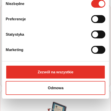
Niezbędne
zgody
Preferencje
Statystyka
1
Marketing
Wyszukaj auto
Zapoznaj się z nasza ofertą, aby wybrać
model, który najbardziej spełnia Twoje
Zezwól na wszystkie
oczekiwania
Odmowa