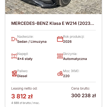
MERCEDES-BENZ Klasa E W214 (2023-)
220 KM (2026)
Nadwozie:
Rok produkcji:
Sedan / Limuzyna
2026
Napęd:
Skrzynia:
4x4 stały
Automatyczna
Paliwo:
Moc (KM):
Diesel
220
Leasing netto od:
Cena brutto:
3 812 zł
300 238 zł
4 689 zł brutto / msc.