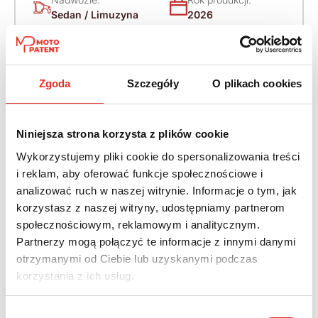
Sedan / Limuzyna
2026
Napęd:
Skrzynia:
4x4 stały
Automatyczna
Zgoda
Szczegóły
O plikach cookies
Paliwo:
Moc (KM):
Diesel
220
Niniejsza strona korzysta z plików cookie
Leasing netto od:
Cena brutto:
Wykorzystujemy pliki cookie do spersonalizowania treści
3 670 zł
289 020 zł
i reklam, aby oferować funkcje społecznościowe i
analizować ruch w naszej witrynie. Informacje o tym, jak
4 514 zł brutto / msc.
korzystasz z naszej witryny, udostępniamy partnerom
społecznościowym, reklamowym i analitycznym.
Partnerzy mogą połączyć te informacje z innymi danymi
otrzymanymi od Ciebie lub uzyskanymi podczas
Twój nowy samochód w kilku
korzystania z ich usług.
prostych krokach
Wybór