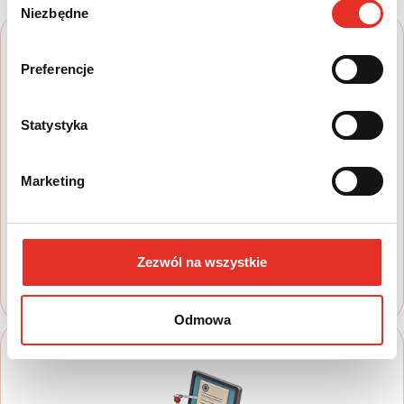
Niezbędne
zgody
Preferencje
Statystyka
1
Marketing
Wyszukaj auto
Zapoznaj się z nasza ofertą, aby wybrać
model, który najbardziej spełnia Twoje
Zezwól na wszystkie
oczekiwania
Odmowa