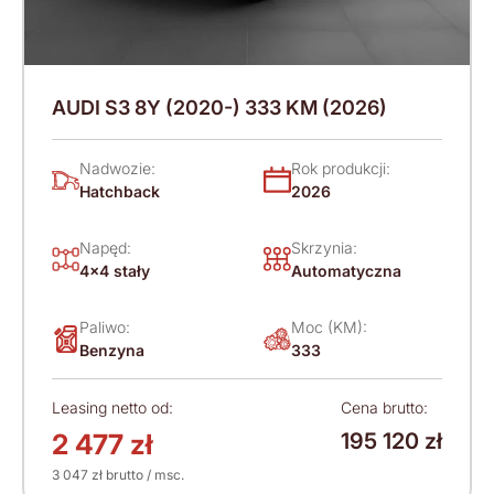
AUDI S3 8Y (2020-) 333 KM (2026)
Nadwozie:
Rok produkcji:
Hatchback
2026
Napęd:
Skrzynia:
4x4 stały
Automatyczna
Paliwo:
Moc (KM):
Benzyna
333
Leasing netto od:
Cena brutto:
2 477 zł
195 120 zł
3 047 zł brutto / msc.