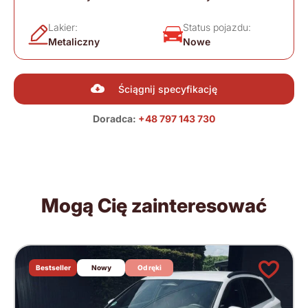
Lakier:
Status pojazdu:
Metaliczny
Nowe
Ściągnij specyfikację
Doradca:
+48 797 143 730
Mogą Cię zainteresować
Bestseller
Nowy
Od ręki