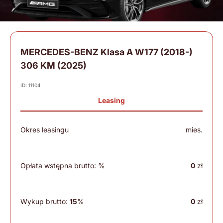
MERCEDES-BENZ Klasa A W177 (2018-)
306 KM (2025)
ID: 11104
Leasing
Okres leasingu
mies.
Opłata wstępna brutto:
%
0
zł
Wykup brutto:
15
%
0
zł