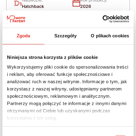
Hatchback
2026
Napęd:
Skrzynia:
4x4 stały
Automatyczna
Zgoda
Szczegóły
O plikach cookies
Paliwo:
Moc (KM):
Benzyna
333
Niniejsza strona korzysta z plików cookie
Leasing netto od:
Cena brutto:
Wykorzystujemy pliki cookie do spersonalizowania treści
2 398 zł
188 900 zł
i reklam, aby oferować funkcje społecznościowe i
analizować ruch w naszej witrynie. Informacje o tym, jak
2 950 zł brutto / msc.
korzystasz z naszej witryny, udostępniamy partnerom
społecznościowym, reklamowym i analitycznym.
Partnerzy mogą połączyć te informacje z innymi danymi
otrzymanymi od Ciebie lub uzyskanymi podczas
Twój nowy samochód w kilku
korzystania z ich usług.
prostych krokach
Wybór