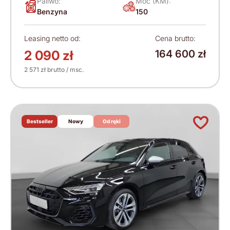
Paliwo:
Moc (KM):
Benzyna
150
Leasing netto od:
Cena brutto:
2 090 zł
164 600 zł
2 571 zł brutto / msc.
Bestseller
Nowy
Od ręki