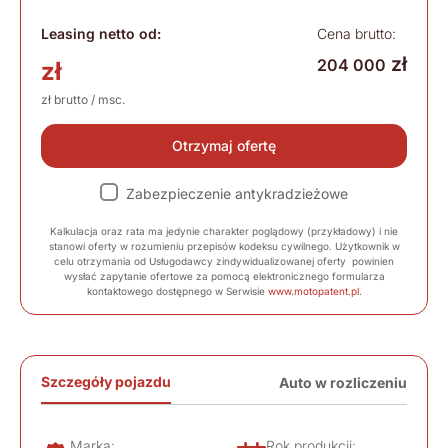
Leasing netto od:
Cena brutto:
zł
204 000
zł
zł brutto / msc.
Otrzymaj ofertę
Zabezpieczenie antykradzieżowe
Kalkulacja oraz rata ma jedynie charakter poglądowy (przykładowy) i nie
stanowi oferty w rozumieniu przepisów kodeksu cywilnego. Użytkownik w
celu otrzymania od Usługodawcy zindywidualizowanej oferty powinien
wysłać zapytanie ofertowe za pomocą elektronicznego formularza
kontaktowego dostępnego w Serwisie
www.motopatent.pl
.
Szczegóły pojazdu
Auto w rozliczeniu
Marka:
Rok produkcji: