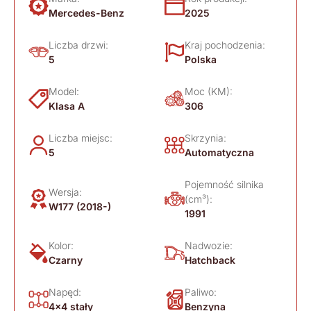
Mercedes-Benz
2025
Liczba drzwi:
Kraj pochodzenia:
5
Polska
Model:
Moc (KM):
Klasa A
306
Liczba miejsc:
Skrzynia:
5
Automatyczna
Pojemność silnika
Wersja:
(cm³):
W177 (2018-)
1991
Kolor:
Nadwozie:
Czarny
Hatchback
Napęd:
Paliwo:
4x4 stały
Benzyna