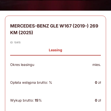
MERCEDES-BENZ GLE W167 (2019-) 269
KM (2025)
ID: 10415
Leasing
Okres leasingu
mies.
Opłata wstępna brutto:
%
0
zł
Wykup brutto:
15
%
0
zł