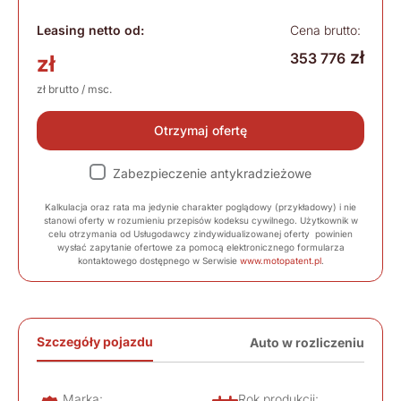
Leasing netto od:
Cena brutto:
zł
353 776
zł
zł brutto / msc.
Otrzymaj ofertę
Zabezpieczenie antykradzieżowe
Kalkulacja oraz rata ma jedynie charakter poglądowy (przykładowy) i nie
stanowi oferty w rozumieniu przepisów kodeksu cywilnego. Użytkownik w
celu otrzymania od Usługodawcy zindywidualizowanej oferty powinien
wysłać zapytanie ofertowe za pomocą elektronicznego formularza
kontaktowego dostępnego w Serwisie
www.motopatent.pl
.
Szczegóły pojazdu
Auto w rozliczeniu
Marka:
Rok produkcji: