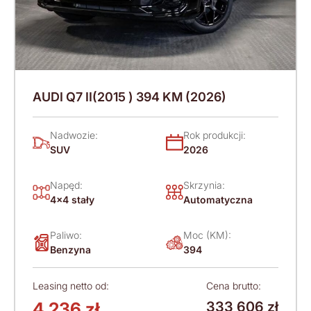
AUDI Q7 II(2015 ) 394 KM (2026)
Nadwozie:
Rok produkcji:
SUV
2026
Napęd:
Skrzynia:
4x4 stały
Automatyczna
Paliwo:
Moc (KM):
Benzyna
394
Leasing netto od:
Cena brutto:
4 236 zł
333 606 zł