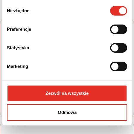
prostych krokach
Wybór
Niezbędne
zgody
Preferencje
Statystyka
1
Marketing
Wyszukaj auto
Zapoznaj się z nasza ofertą, aby wybrać
model, który najbardziej spełnia Twoje
Zezwól na wszystkie
oczekiwania
Odmowa