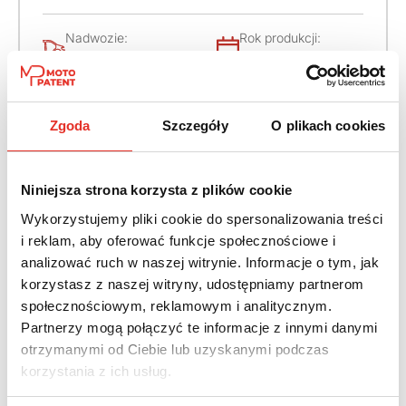
Nadwozie:
Rok produkcji:
SUV
2026
Napęd:
Skrzynia:
4x4 stały
Automatyczna
Zgoda
Szczegóły
O plikach cookies
Paliwo:
Moc (KM):
Diesel
340
Niniejsza strona korzysta z plików cookie
Wykorzystujemy pliki cookie do spersonalizowania treści
Leasing netto od:
Cena brutto:
i reklam, aby oferować funkcje społecznościowe i
5 155 zł
406 029 zł
analizować ruch w naszej witrynie. Informacje o tym, jak
korzystasz z naszej witryny, udostępniamy partnerom
6 341 zł brutto / msc.
społecznościowym, reklamowym i analitycznym.
Partnerzy mogą połączyć te informacje z innymi danymi
otrzymanymi od Ciebie lub uzyskanymi podczas
korzystania z ich usług.
Twój nowy samochód w kilku