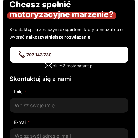
Chcesz spełnić
motoryzacyjne marzenie?
Skontaktuj się z naszym ekspertem, który pomoże
Tobie
wybrać
najkorzystniejsze rozwiązanie
.
797 143 730
biuro@motopatent.pl
Skontaktuj się z nami
Imię
*
E-mail
*