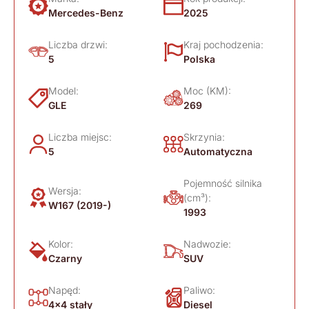
Mercedes-Benz
2025
Liczba drzwi:
Kraj pochodzenia:
5
Polska
Model:
Moc (KM):
GLE
269
Liczba miejsc:
Skrzynia:
5
Automatyczna
Pojemność silnika
Wersja:
(cm³):
W167 (2019-)
1993
Kolor:
Nadwozie:
Czarny
SUV
Napęd:
Paliwo:
4x4 stały
Diesel