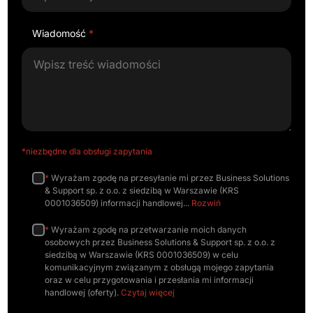
Wiadomość
*
*niezbędne dla obsługi zapytania
*
Wyrażam zgodę na przesyłanie mi przez Business Solutions
& Support sp. z o.o. z siedzibą w Warszawie (KRS
0001036509) informacji handlowej
Rozwiń
*
Wyrażam zgodę na przetwarzanie moich danych
osobowych przez Business Solutions & Support sp. z o.o. z
siedzibą w Warszawie (KRS 0001036509) w celu
komunikacyjnym związanym z obsługą mojego zapytania
oraz w celu przygotowania i przesłania mi informacji
handlowej (oferty).
Czytaj więcej