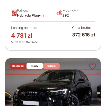
Paliwo:
Moc (KM):
Hybryda Plug-in
292
Leasing netto od:
Cena brutto:
4 731 zł
372 616 zł
5 819 zł brutto / msc.
Bestseller
Nowy
Od ręki