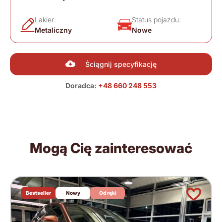
Lakier:
Status pojazdu:
Metaliczny
Nowe
Ściągnij specyfikację
Doradca:
+48 660 248 553
Mogą Cię zainteresować
Bestseller
Nowy
Od ręki