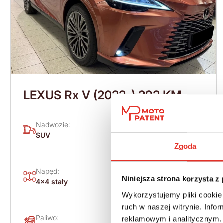
LEXUS Rx V (2022-) 292 KM
(2026)
Nadwozie:
Rok produkcji:
SUV
2026
Zgoda
Skrzynia:
Napęd:
Automatyczna
Niniejsza strona korzysta z
4x4 stały
bezstopniowa
(CVT)
Wykorzystujemy pliki cookie 
ruch w naszej witrynie. Inf
Paliwo:
Moc (KM):
reklamowym i analitycznym. 