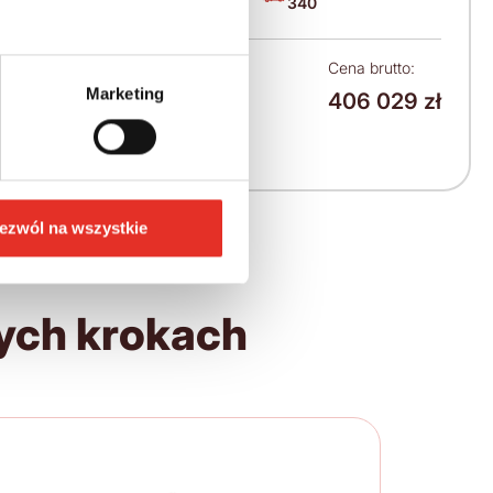
Diesel
340
Leasing netto od:
Cena brutto:
Marketing
406 029 zł
5 155 zł
6 341 zł brutto / msc.
ezwól na wszystkie
ych krokach