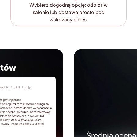
Wybierz dogodną opcję: odbiór w
salonie lub dostawę prosto pod
wskazany adres.
ntów
Średnia ocena 