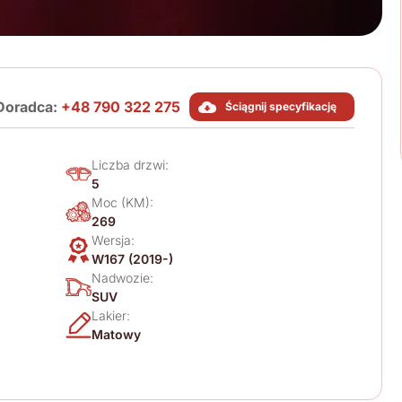
Doradca:
+48 790 322 275
Ściągnij specyfikację
Liczba drzwi:
5
Moc (KM):
269
Wersja:
W167 (2019-)
Nadwozie:
SUV
Lakier:
Matowy