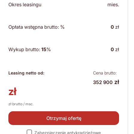
Okres leasingu
mies.
Opłata wstępna brutto:
%
0
zł
Wykup brutto:
15
%
0
zł
Leasing netto od:
Cena brutto:
zł
352 900
zł
zł brutto / msc.
Otrzymaj ofertę
Zabezpieczenie antykradzieżowe