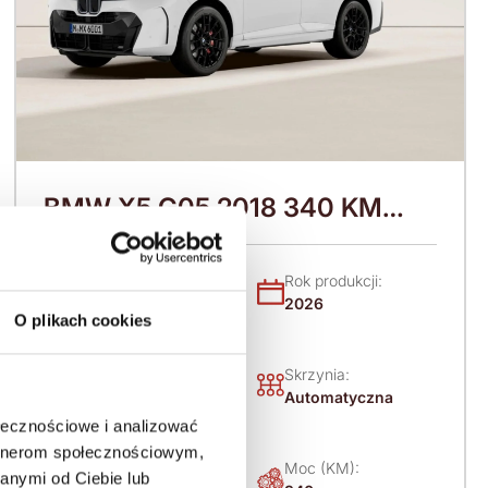
BMW X5 G05 2018 340 KM
(2026)
Nadwozie:
Rok produkcji:
SUV
2026
O plikach cookies
Napęd:
Skrzynia:
4x4 stały
Automatyczna
ołecznościowe i analizować
artnerom społecznościowym,
Paliwo:
Moc (KM):
anymi od Ciebie lub