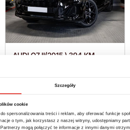
AUDI Q7 II(2015 ) 394 KM
(2026)
Nadwozie:
Rok produkcji:
SUV
2026
Szczegóły
Napęd:
Skrzynia:
 plików cookie
4x4 stały
Automatyczna
do spersonalizowania treści i reklam, aby oferować funkcje sp
ormacje o tym, jak korzystasz z naszej witryny, udostępniamy p
Paliwo:
Moc (KM):
Partnerzy mogą połączyć te informacje z innymi danymi otrzym