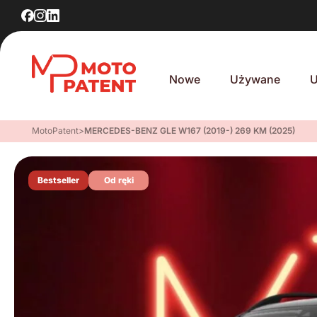
Nowe
Używane
U
MotoPatent
>
MERCEDES-BENZ GLE W167 (2019-) 269 KM (2025)
Bestseller
Od ręki