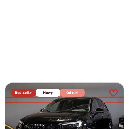
Bestseller
Nowy
Od ręki