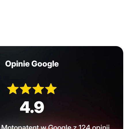
Opinie Google
4.9
Motopatent w Google z 124 opinii.