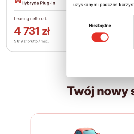
Hybryda Plug-in
292
uzyskanymi podczas korzysta
Leasing netto od:
Cena brutto:
Wybór
Niezbędne
zgody
372 616 zł
4 731 zł
5 819 zł brutto / msc.
Twój nowy 