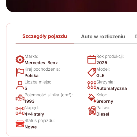
Szczegóły pojazdu
Auto w rozliczeniu
Marka:
Rok produkcji:
Mercedes-Benz
2025
Kraj pochodzenia:
Model:
Polska
GLE
Liczba miejsc:
Skrzynia:
5
Automatyczna
Pojemność silnika (cm³):
Kolor:
1993
Srebrny
Napęd:
Paliwo:
4x4 stały
Diesel
Status pojazdu:
Nowe