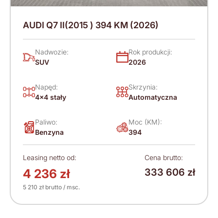
AUDI Q7 II(2015 ) 394 KM (2026)
Nadwozie:
Rok produkcji:
SUV
2026
Napęd:
Skrzynia:
4x4 stały
Automatyczna
Paliwo:
Moc (KM):
Benzyna
394
Leasing netto od:
Cena brutto:
4 236 zł
333 606 zł
5 210 zł brutto / msc.