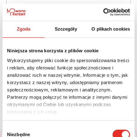
Napęd:
Skrzynia:
4x4 stały
Automatyczna
Zgoda
Szczegóły
O plikach cookies
Paliwo:
Moc (KM):
Diesel
286
Niniejsza strona korzysta z plików cookie
Leasing netto od:
Cena brutto:
Wykorzystujemy pliki cookie do spersonalizowania treści
4 250 zł
334 761 zł
i reklam, aby oferować funkcje społecznościowe i
5 228 zł brutto / msc.
analizować ruch w naszej witrynie. Informacje o tym, jak
korzystasz z naszej witryny, udostępniamy partnerom
społecznościowym, reklamowym i analitycznym.
Partnerzy mogą połączyć te informacje z innymi danymi
Twój nowy samochód w kilku
otrzymanymi od Ciebie lub uzyskanymi podczas
prostych krokach
korzystania z ich usług.
Wybór
Niezbędne
zgody