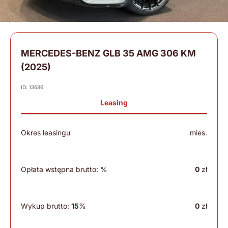
MERCEDES-BENZ GLB 35 AMG 306 KM
(2025)
ID: 13686
Leasing
Okres leasingu
mies.
Opłata wstępna brutto:
%
0
zł
Wykup brutto:
15
%
0
zł