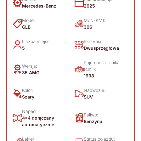
Mercedes-Benz
2025
Model:
Moc (KM):
GLB
306
Liczba miejsc:
Skrzynia:
5
Dwusprzęgłowa
Pojemność silnika
Wersja:
(cm³):
35 AMG
1998
Kolor:
Nadwozie:
Szary
SUV
Napęd:
Paliwo:
4x4 dołączany
Benzyna
automatycznie
Lakier:
Status pojazdu: