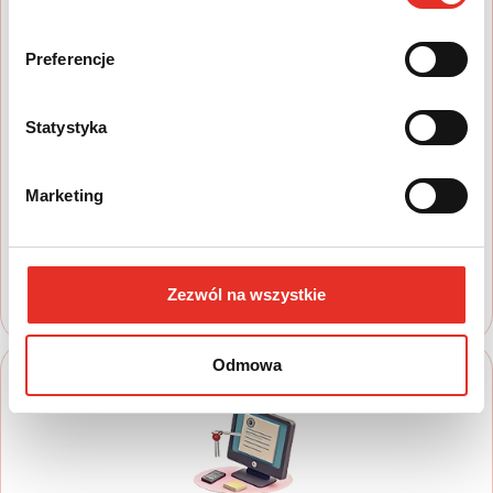
Preferencje
1
Statystyka
Wyszukaj auto
Marketing
Zapoznaj się z nasza ofertą, aby wybrać
model, który najbardziej spełnia Twoje
oczekiwania
Zezwól na wszystkie
Odmowa