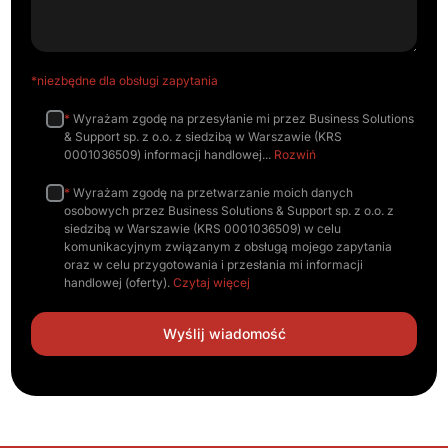
*niezbędne dla obsługi zapytania
*
Wyrażam zgodę na przesyłanie mi przez Business Solutions
& Support sp. z o.o. z siedzibą w Warszawie (KRS
0001036509) informacji handlowej
Rozwiń
*
Wyrażam zgodę na przetwarzanie moich danych
osobowych przez Business Solutions & Support sp. z o.o. z
siedzibą w Warszawie (KRS 0001036509) w celu
komunikacyjnym związanym z obsługą mojego zapytania
oraz w celu przygotowania i przesłania mi informacji
handlowej (oferty).
Czytaj więcej