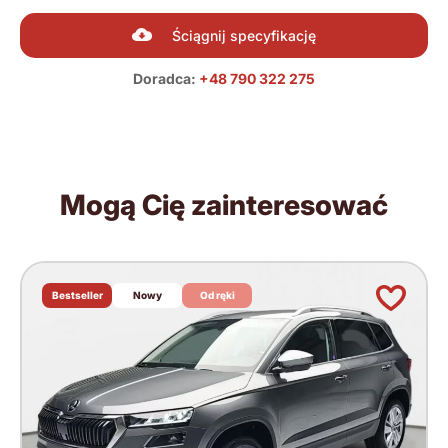
Ściągnij specyfikację
Doradca:
+48 790 322 275
Mogą Cię zainteresować
Bestseller
Nowy
Od ręki