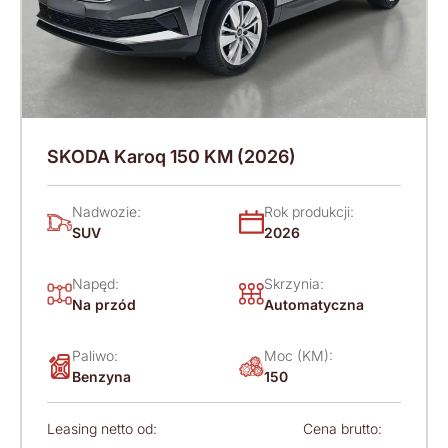
SKODA Karoq 150 KM (2026)
Nadwozie:
Rok produkcji:
SUV
2026
Napęd:
Skrzynia:
Na przód
Automatyczna
Paliwo:
Moc (KM):
Benzyna
150
Leasing netto od:
Cena brutto: