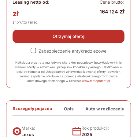
Leasing netto od:
Cena brutto:
zł
164 124
zł
zł brutto / msc.
Otrzymaj ofertę
Zabezpieczenie antykradzieżowe
Kalkulacja oraz rata ma jedynie charakter poglądowy (przykładowy) i nie
stanowi oferty w rozumieniu przepisów kodeksu cywilnego. Użytkownik w
celu otrzymania od Usługodawcy zindywidualizowanej oferty powinien
wysłać zapytanie ofertowe za pomocą elektronicznego formularza
kontaktowego dostępnego w Serwisie
www.motopatent.pl
.
Szczegóły pojazdu
Opis
Auto w rozliczeniu
Marka:
Rok produkcji:
Lexus
2025