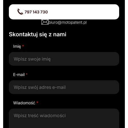
797 143 730
biuro@motopatent.pl
Skontaktuj się z nami
Imię
*
E-mail
*
Wiadomość
*