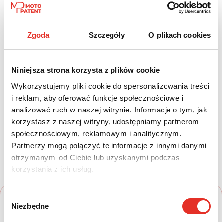
Paliwo:
Moc (KM):
Zgoda
Szczegóły
O plikach cookies
Benzyna
150
Leasing netto od:
Cena brutto:
Niniejsza strona korzysta z plików cookie
2 101 zł
165 450 zł
Wykorzystujemy pliki cookie do spersonalizowania treści
2 584 zł brutto / msc.
i reklam, aby oferować funkcje społecznościowe i
analizować ruch w naszej witrynie. Informacje o tym, jak
korzystasz z naszej witryny, udostępniamy partnerom
społecznościowym, reklamowym i analitycznym.
Twój nowy samochód w kilku
Partnerzy mogą połączyć te informacje z innymi danymi
prostych krokach
otrzymanymi od Ciebie lub uzyskanymi podczas
korzystania z ich usług.
Wybór
Niezbędne
zgody