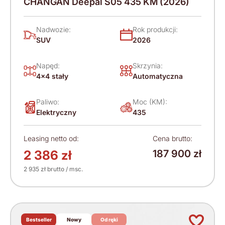
CHANGAN Deepal S05 435 KM (2026)
Nadwozie:
Rok produkcji:
SUV
2026
Napęd:
Skrzynia:
4x4 stały
Automatyczna
Paliwo:
Moc (KM):
Elektryczny
435
Leasing netto od:
Cena brutto:
2 386 zł
187 900 zł
2 935 zł brutto / msc.
Bestseller
Nowy
Od ręki