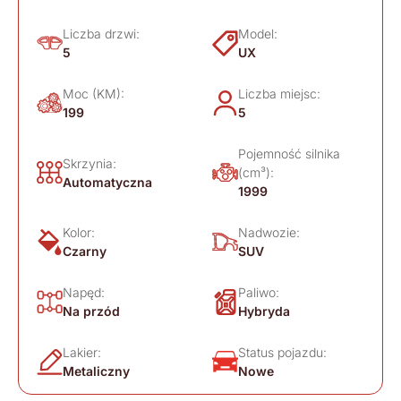
Liczba drzwi:
Model:
5
UX
Moc (KM):
Liczba miejsc:
199
5
Pojemność silnika
Skrzynia:
(cm³):
Automatyczna
1999
Kolor:
Nadwozie:
Czarny
SUV
Napęd:
Paliwo:
Na przód
Hybryda
Lakier:
Status pojazdu:
Metaliczny
Nowe