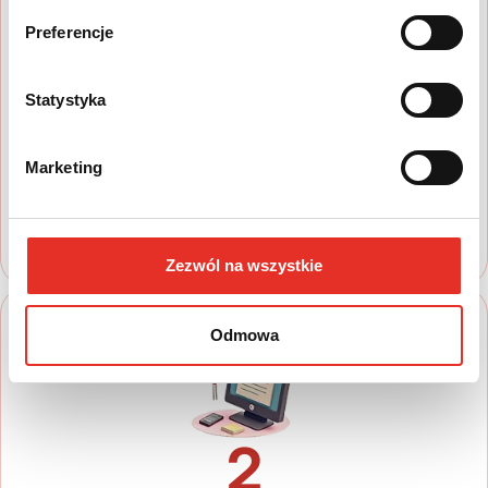
Preferencje
1
Statystyka
Wyszukaj auto
Zapoznaj się z nasza ofertą, aby wybrać
Marketing
model, który najbardziej spełnia Twoje
oczekiwania
Zezwól na wszystkie
Odmowa
2