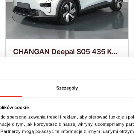
CHANGAN Deepal S05 435 KM
(2026)
Nadwozie:
Rok produkcji:
SUV
2026
Szczegóły
Napęd:
Skrzynia:
4x4 stały
Automatyczna
 plików cookie
Paliwo:
Moc (KM):
do spersonalizowania treści i reklam, aby oferować funkcje sp
Elektryczny
435
ormacje o tym, jak korzystasz z naszej witryny, udostępniamy p
Partnerzy mogą połączyć te informacje z innymi danymi otrzym