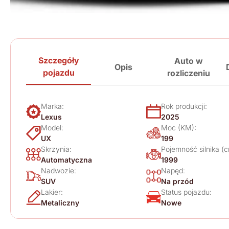
Szczegóły
Auto w
Opis
pojazdu
rozliczeniu
Marka:
Rok produkcji:
Lexus
2025
Model:
Moc (KM):
UX
199
Skrzynia:
Pojemność silnika (c
Automatyczna
1999
Nadwozie:
Napęd:
SUV
Na przód
Lakier:
Status pojazdu:
Metaliczny
Nowe