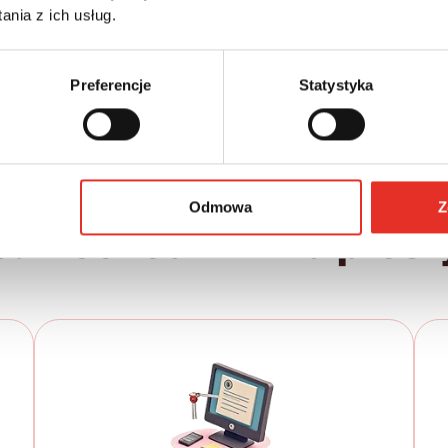
Leasing netto od:
Cena brutto:
nia z ich usług.
187 900 zł
2 386 zł
2 935 zł brutto / msc.
Preferencje
Statystyka
Odmowa
Z
samochód w kilku prost