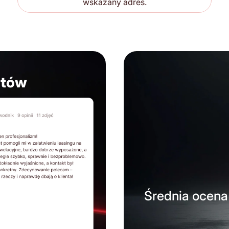
wskazany adres.
ntów
Średnia ocena 