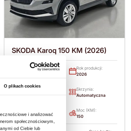
SKODA Karoq 150 KM (2026)
Nadwozie:
Rok produkcji:
SUV
2026
O plikach cookies
Napęd:
Skrzynia:
Na przód
Automatyczna
Paliwo:
Moc (KM):
ołecznościowe i analizować
Benzyna
150
artnerom społecznościowym,
anymi od Ciebie lub