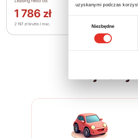
Leasing netto od:
Cena brutto:
uzyskanymi podczas korzysta
140 650 zł
1 786 zł
Wybór
2 197 zł brutto / msc.
Niezbędne
zgody
Twój nowy 