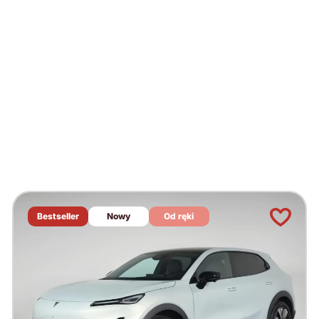
Bestseller
Nowy
Od ręki