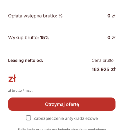
Opłata wstępna brutto:
%
0
zł
Wykup brutto:
15
%
0
zł
Leasing netto od:
Cena brutto:
zł
163 925
zł
zł brutto / msc.
Otrzymaj ofertę
Zabezpieczenie antykradzieżowe
Kalkulacja oraz rata ma jedynie charakter poglądowy