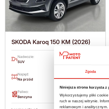
SKODA Karoq 150 KM (2026)
Nadwozie:
Rok produkcji:
SUV
2026
Zgoda
Napęd:
Skrzynia:
Na przód
Automatyczna
Niniejsza strona korzysta z
Paliwo:
Moc (KM):
Wykorzystujemy pliki cookie 
Benzyna
150
ruch w naszej witrynie. Inf
reklamowym i analitycznym. 