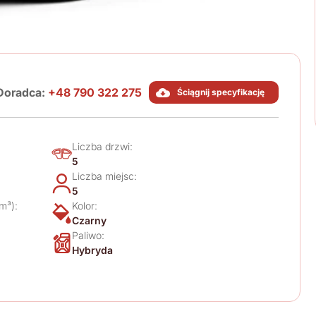
Doradca:
+48 790 322 275
Ściągnij specyfikację
Liczba drzwi:
5
Liczba miejsc:
5
m³):
Kolor:
Czarny
Paliwo:
Hybryda