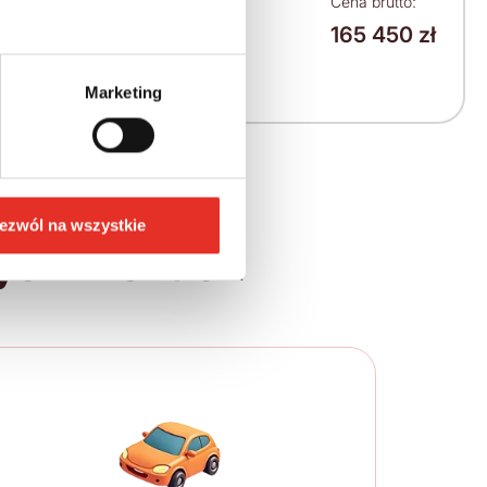
Leasing netto od:
Cena brutto:
165 450 zł
2 101 zł
2 584 zł brutto / msc.
Marketing
ezwól na wszystkie
ych krokach