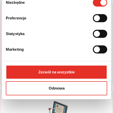
Niezbędne
zgody
Preferencje
Statystyka
1
Marketing
Wyszukaj auto
Zapoznaj się z nasza ofertą, aby wybrać
model, który najbardziej spełnia Twoje
oczekiwania
Zezwól na wszystkie
Odmowa