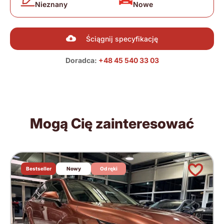
Nieznany
Nowe
Ściągnij specyfikację
Doradca:
+48 45 540 33 03
Mogą Cię zainteresować
Bestseller
Nowy
Od ręki