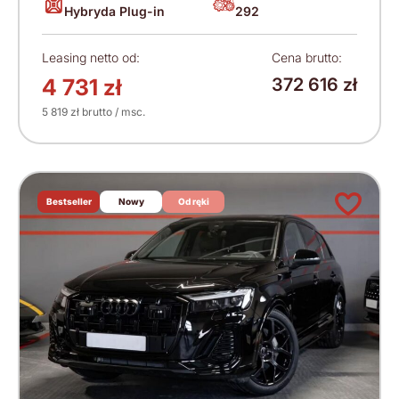
Hybryda Plug-in
292
Leasing netto od:
Cena brutto:
4 731 zł
372 616 zł
5 819 zł brutto / msc.
Bestseller
Nowy
Od ręki