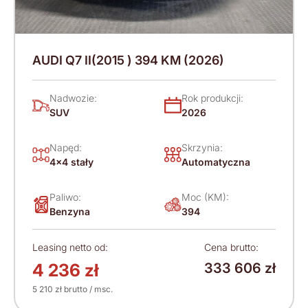
AUDI Q7 II(2015 ) 394 KM (2026)
Nadwozie:
Rok produkcji:
SUV
2026
Napęd:
Skrzynia:
4x4 stały
Automatyczna
Paliwo:
Moc (KM):
Benzyna
394
Leasing netto od:
Cena brutto:
4 236 zł
333 606 zł
5 210 zł brutto / msc.