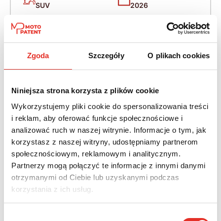
SUV
2026
Napęd:
Skrzynia:
4x4 stały
Automatyczna
Zgoda
Szczegóły
O plikach cookies
Paliwo:
Moc (KM):
Diesel
340
Niniejsza strona korzysta z plików cookie
Leasing netto od:
Cena brutto:
Wykorzystujemy pliki cookie do spersonalizowania treści
5 155 zł
406 029 zł
i reklam, aby oferować funkcje społecznościowe i
analizować ruch w naszej witrynie. Informacje o tym, jak
6 341 zł brutto / msc.
korzystasz z naszej witryny, udostępniamy partnerom
społecznościowym, reklamowym i analitycznym.
Partnerzy mogą połączyć te informacje z innymi danymi
otrzymanymi od Ciebie lub uzyskanymi podczas
Twój nowy samochód w kilku
korzystania z ich usług.
prostych krokach
Wybór