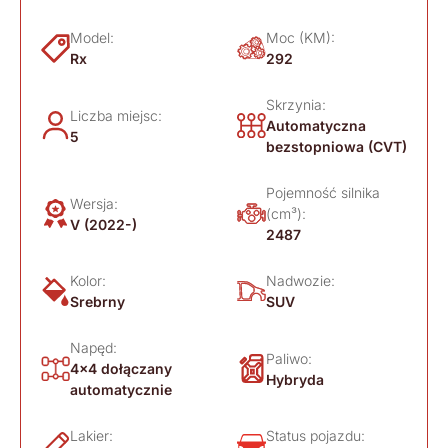
Model:
Moc (KM):
Rx
292
Skrzynia:
Liczba miejsc:
Automatyczna
5
bezstopniowa (CVT)
Pojemność silnika
Wersja:
(cm³):
V (2022-)
2487
Kolor:
Nadwozie:
Srebrny
SUV
Napęd:
Paliwo:
4x4 dołączany
Hybryda
automatycznie
Lakier:
Status pojazdu: