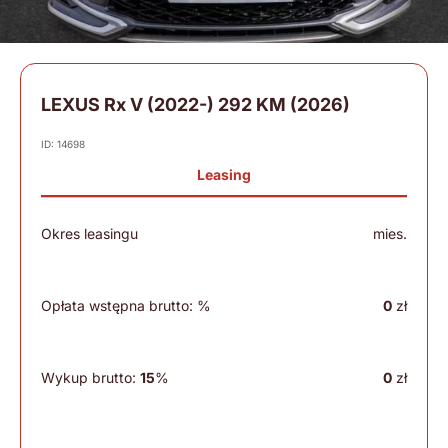
LEXUS Rx V (2022-) 292 KM (2026)
ID: 14698
Leasing
Okres leasingu
mies.
Opłata wstępna brutto:
%
0
zł
Wykup brutto:
15
%
0
zł