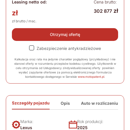
Leasing netto od:
Cena brutto:
zł
302 877
zł
zł brutto / msc.
Otrzymaj ofertę
Zabezpieczenie antykradzieżowe
Kalkulacja oraz rata ma jedynie charakter poglądowy (przykładowy) i nie
stanowi oferty w rozumieniu przepisów kodeksu cywilnego. Użytkownik w
celu otrzymania od Usługodawcy zindywidualizowanej oferty powinien
wysłać zapytanie ofertowe za pomocą elektronicznego formularza
kontaktowego dostępnego w Serwisie
www.motopatent.pl
.
Szczegóły pojazdu
Opis
Auto w rozliczeniu
Marka:
Rok produkcji:
Lexus
2025