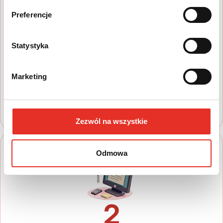
Preferencje
1
Statystyka
Wyszukaj auto
Zapoznaj się z nasza ofertą, aby wybrać
Marketing
model, który najbardziej spełnia Twoje
oczekiwania
Zezwól na wszystkie
Odmowa
2