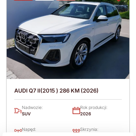
AUDI Q7 II(2015 ) 286 KM (2026)
Nadwozie:
Rok produkcji:
SUV
2026
Napęd:
Skrzynia:
4x4 stały
Automatyczna