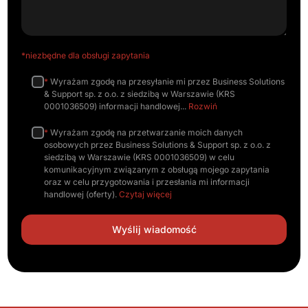
*niezbędne dla obsługi zapytania
*
Wyrażam zgodę na przesyłanie mi przez Business Solutions
& Support sp. z o.o. z siedzibą w Warszawie (KRS
0001036509) informacji handlowej
Rozwiń
*
Wyrażam zgodę na przetwarzanie moich danych
osobowych przez Business Solutions & Support sp. z o.o. z
siedzibą w Warszawie (KRS 0001036509) w celu
komunikacyjnym związanym z obsługą mojego zapytania
oraz w celu przygotowania i przesłania mi informacji
handlowej (oferty).
Czytaj więcej