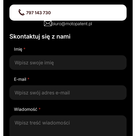
797 143 730
biuro@motopatent.pl
Skontaktuj się z nami
Imię
*
E-mail
*
Wiadomość
*