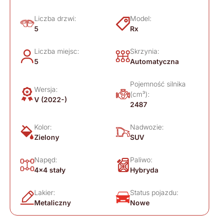
Liczba drzwi:
Model:
5
Rx
Liczba miejsc:
Skrzynia:
5
Automatyczna
Pojemność silnika
Wersja:
(cm³):
V (2022-)
2487
Kolor:
Nadwozie:
Zielony
SUV
Napęd:
Paliwo:
4x4 stały
Hybryda
Lakier:
Status pojazdu:
Metaliczny
Nowe