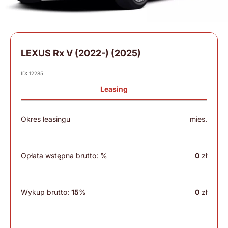
LEXUS Rx V (2022-) (2025)
ID: 12285
Leasing
Okres leasingu
mies.
Opłata wstępna brutto:
%
0
zł
Wykup brutto:
15
%
0
zł