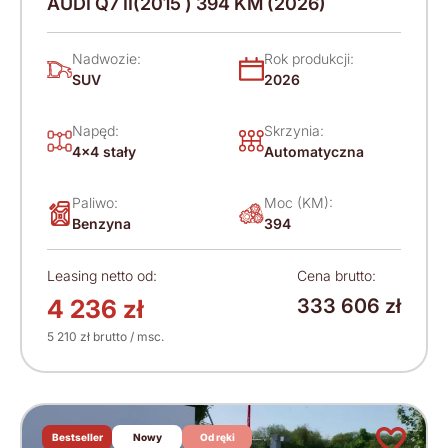
AUDI Q7 II(2015 ) 394 KM (2026)
Nadwozie:
Rok produkcji:
SUV
2026
Napęd:
Skrzynia:
4x4 stały
Automatyczna
Paliwo:
Moc (KM):
Benzyna
394
Leasing netto od:
Cena brutto:
4 236 zł
333 606 zł
5 210 zł brutto / msc.
Bestseller
Nowy
Od ręki