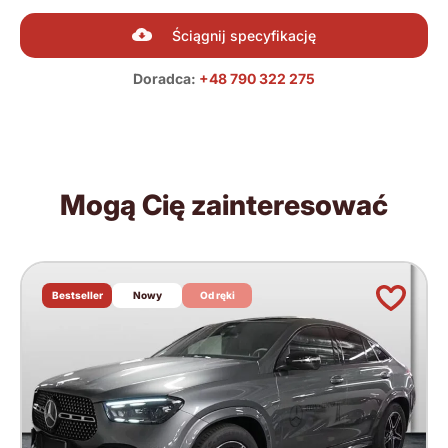
Ściągnij specyfikację
Doradca:
+48 790 322 275
Mogą Cię zainteresować
Bestseller
Nowy
Od ręki