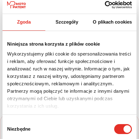
Paliwo:
Moc (KM):
Zgoda
Szczegóły
O plikach cookies
Diesel
286
Leasing netto od:
Cena brutto:
Niniejsza strona korzysta z plików cookie
4 250 zł
334 761 zł
Wykorzystujemy pliki cookie do spersonalizowania treści
5 228 zł brutto / msc.
i reklam, aby oferować funkcje społecznościowe i
analizować ruch w naszej witrynie. Informacje o tym, jak
korzystasz z naszej witryny, udostępniamy partnerom
społecznościowym, reklamowym i analitycznym.
Twój nowy samochód w kilku
Partnerzy mogą połączyć te informacje z innymi danymi
prostych krokach
otrzymanymi od Ciebie lub uzyskanymi podczas
korzystania z ich usług.
Wybór
Niezbędne
zgody