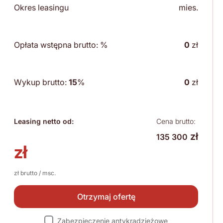
Okres leasingu
mies.
Opłata wstępna brutto:
%
0
zł
Wykup brutto:
15
%
0
zł
Leasing netto od:
Cena brutto:
zł
135 300
zł
zł brutto / msc.
Otrzymaj ofertę
Zabezpieczenie antykradzieżowe