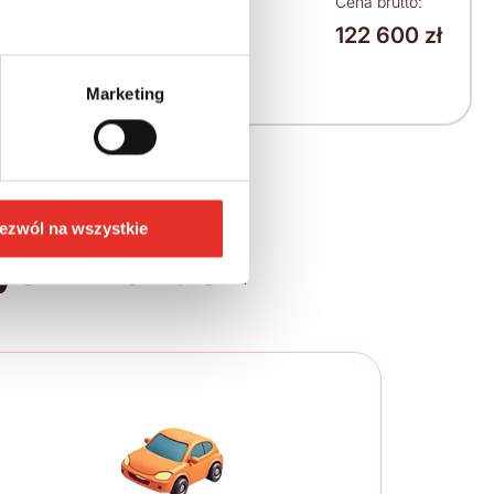
Leasing netto od:
Cena brutto:
122 600 zł
1 557 zł
1 915 zł brutto / msc.
Marketing
ezwól na wszystkie
ych krokach