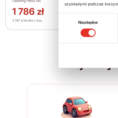
Leasing netto od:
Cena brutto:
uzyskanymi podczas korzysta
140 650 zł
1 786 zł
Wybór
2 197 zł brutto / msc.
Niezbędne
zgody
Twój nowy 