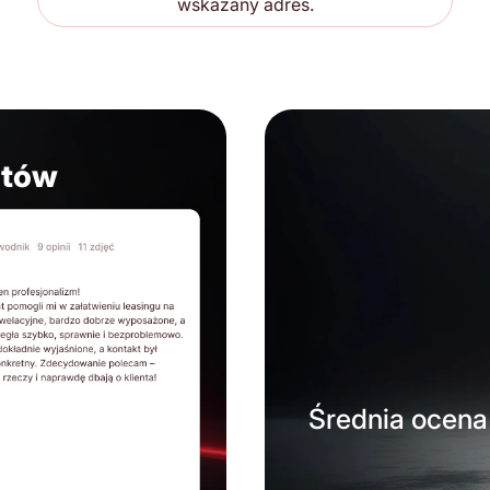
wskazany adres.
ntów
Średnia ocena 