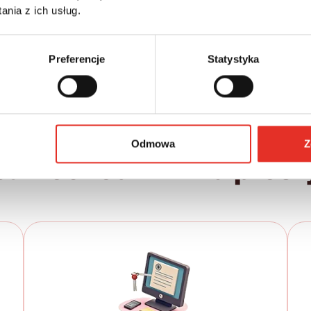
Leasing netto od:
Cena brutto:
nia z ich usług.
149 900 zł
1 903 zł
2 341 zł brutto / msc.
Preferencje
Statystyka
Odmowa
Z
samochód w kilku prost