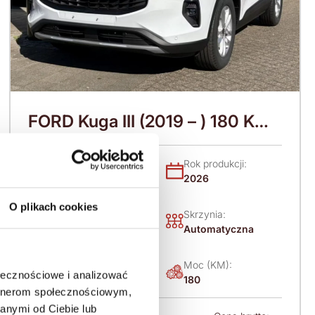
FORD Kuga III (2019 – ) 180 KM
(2026)
Nadwozie:
Rok produkcji:
SUV
2026
O plikach cookies
Napęd:
Skrzynia:
Na przód
Automatyczna
Paliwo:
Moc (KM):
ołecznościowe i analizować
Benzyna
180
artnerom społecznościowym,
anymi od Ciebie lub