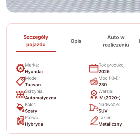
Szczegóły
Auto w
Opis
pojazdu
rozliczeniu
Marka:
Rok produkcji:
Hyundai
2026
Model:
Moc (KM):
Tucson
239
Skrzynia:
Wersja:
Automatyczna
IV (2020-)
Kolor:
Nadwozie:
Szary
SUV
Paliwo:
Lakier:
Hybryda
Metaliczny