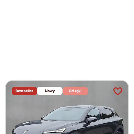
Bestseller
Nowy
Od ręki