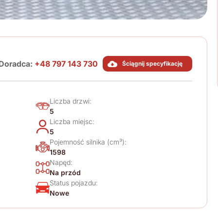
Doradca:
+48 797 143 730
Ściągnij specyfikację
Liczba drzwi:
5
Liczba miejsc:
5
Pojemność silnika (cm³):
1598
Napęd:
Na przód
Status pojazdu:
Nowe