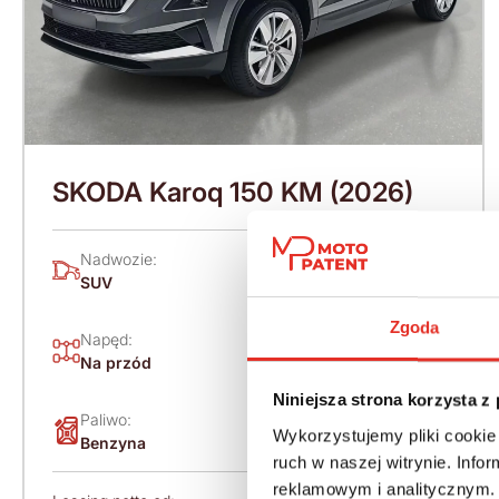
SKODA Karoq 150 KM (2026)
Nadwozie:
Rok produkcji:
SUV
2026
Zgoda
Napęd:
Skrzynia:
Na przód
Automatyczna
Niniejsza strona korzysta z
Paliwo:
Moc (KM):
Wykorzystujemy pliki cookie 
Benzyna
150
ruch w naszej witrynie. Inf
reklamowym i analitycznym. 