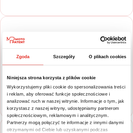
Zgoda
Szczegóły
O plikach cookies
2
Wypełnij formularz kontaktowy
Niniejsza strona korzysta z plików cookie
Uzupełnij krótki formularz w którym
Wykorzystujemy pliki cookie do spersonalizowania treści
poinformujesz nas o swoich motoryzacyjnych
i reklam, aby oferować funkcje społecznościowe i
planach zakupowych
analizować ruch w naszej witrynie. Informacje o tym, jak
korzystasz z naszej witryny, udostępniamy partnerom
społecznościowym, reklamowym i analitycznym.
Partnerzy mogą połączyć te informacje z innymi danymi
otrzymanymi od Ciebie lub uzyskanymi podczas