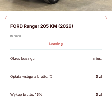
FORD Ranger 205 KM (2026)
ID: 18210
Leasing
Okres leasingu
mies.
Opłata wstępna brutto:
%
0
zł
Wykup brutto:
15
%
0
zł