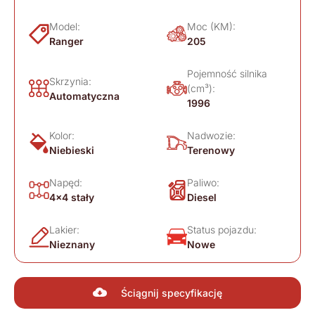
Model:
Moc (KM):
Ranger
205
Pojemność silnika
Skrzynia:
(cm³):
Automatyczna
1996
Kolor:
Nadwozie:
Niebieski
Terenowy
Napęd:
Paliwo:
4x4 stały
Diesel
Lakier:
Status pojazdu:
Nieznany
Nowe
Ściągnij specyfikację