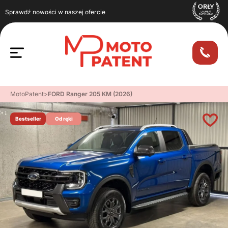
Sprawdź nowości w naszej ofercie
MotoPatent
>
FORD Ranger 205 KM (2026)
Bestseller
Od ręki