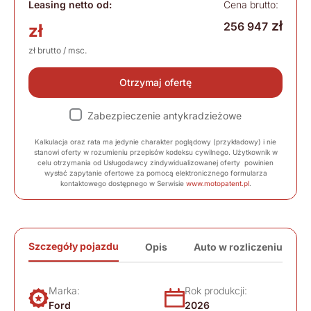
Leasing netto od:
Cena brutto:
zł
256 947
zł
zł brutto / msc.
Otrzymaj ofertę
Zabezpieczenie antykradzieżowe
Kalkulacja oraz rata ma jedynie charakter poglądowy (przykładowy) i nie
stanowi oferty w rozumieniu przepisów kodeksu cywilnego. Użytkownik w
celu otrzymania od Usługodawcy zindywidualizowanej oferty powinien
wysłać zapytanie ofertowe za pomocą elektronicznego formularza
kontaktowego dostępnego w Serwisie
www.motopatent.pl
.
Szczegóły pojazdu
Opis
Auto w rozliczeniu
Marka:
Rok produkcji:
Ford
2026