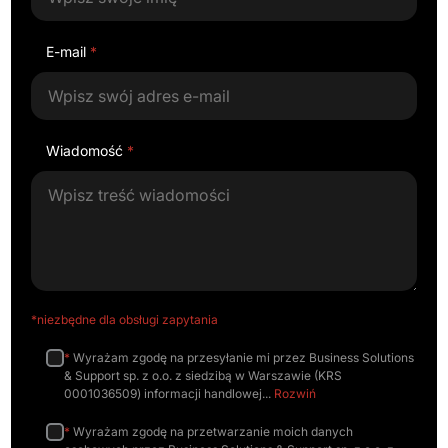
E-mail
*
Wiadomość
*
*niezbędne dla obsługi zapytania
*
Wyrażam zgodę na przesyłanie mi przez Business Solutions
& Support sp. z o.o. z siedzibą w Warszawie (KRS
0001036509) informacji handlowej
Rozwiń
*
Wyrażam zgodę na przetwarzanie moich danych