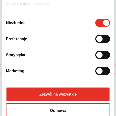
korzystania z ich usług.
Wybór
Niezbędne
zgody
3
Preferencje
Podpisz umowę zdalnie
Dopełnij formalności cyfrowo, bez
konieczności wizyty w salonie.
Statystyka
Marketing
Zezwól na wszystkie
4
Odmowa