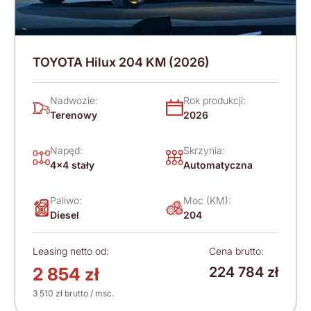
TOYOTA Hilux 204 KM (2026)
Nadwozie:
Rok produkcji:
Terenowy
2026
Napęd:
Skrzynia:
4x4 stały
Automatyczna
Paliwo:
Moc (KM):
Diesel
204
Leasing netto od:
Cena brutto:
2 854 zł
224 784 zł
3 510 zł brutto / msc.