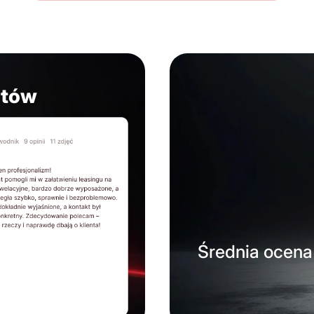
ntów
Średnia ocena 