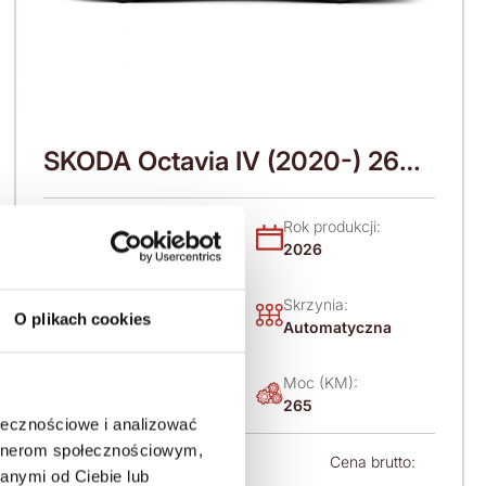
SKODA Octavia IV (2020-) 265
KM (2026)
Nadwozie:
Rok produkcji:
Kombi
2026
Napęd:
Skrzynia:
O plikach cookies
Na przód
Automatyczna
Paliwo:
Moc (KM):
Benzyna
265
ołecznościowe i analizować
artnerom społecznościowym,
Leasing netto od:
Cena brutto:
anymi od Ciebie lub