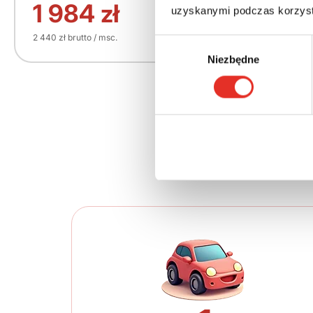
156 270 zł
1 984 zł
uzyskanymi podczas korzysta
2 440 zł brutto / msc.
Wybór
Niezbędne
zgody
Twój nowy 