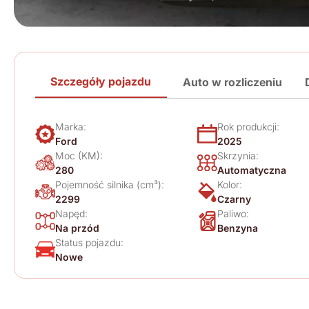
Szczegóły pojazdu
Auto w rozliczeniu
Marka:
Rok produkcji:
Ford
2025
Moc (KM):
Skrzynia:
280
Automatyczna
Pojemność silnika (cm³):
Kolor:
2299
Czarny
Napęd:
Paliwo:
Na przód
Benzyna
Status pojazdu:
Nowe