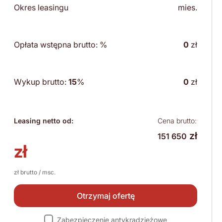
Okres leasingu
mies.
Opłata wstępna brutto:
%
0
zł
Wykup brutto:
15
%
0
zł
Leasing netto od:
Cena brutto:
zł
151 650
zł
zł brutto / msc.
Otrzymaj ofertę
Zabezpieczenie antykradzieżowe