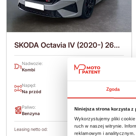
SKODA Octavia IV (2020-) 265
KM (2026)
Nadwozie:
Rok produkcji:
Kombi
2026
Napęd:
Skrzynia:
Zgoda
Na przód
Automatyczna
Paliwo:
Moc (KM):
Niniejsza strona korzysta z
Benzyna
265
Wykorzystujemy pliki cookie 
ruch w naszej witrynie. Inf
Leasing netto od:
Cena brutto:
reklamowym i analitycznym. 