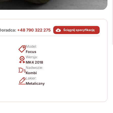
Doradca:
+48 790 322 275
Ściągnij specyfikację
Model:
Focus
Wersja:
MK4 2018
Nadwozie:
Kombi
Lakier:
Metaliczny