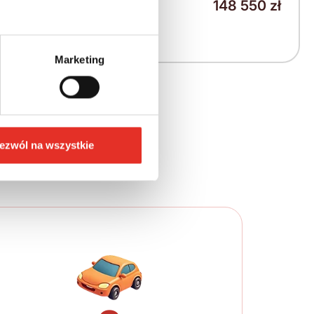
148 550 zł
1 886 zł
2 320 zł brutto / msc.
Marketing
ych krokach
ezwól na wszystkie