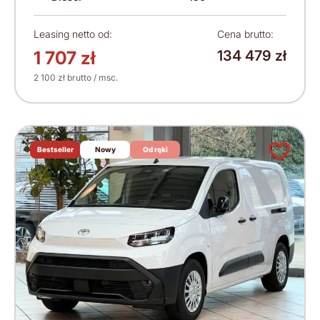
Leasing netto od:
Cena brutto:
1 707 zł
134 479 zł
2 100 zł brutto / msc.
Bestseller
Nowy
Od ręki