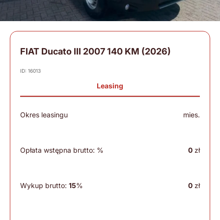
FIAT Ducato III 2007 140 KM (2026)
ID: 16013
Leasing
Okres leasingu
mies.
Opłata wstępna brutto:
%
0
zł
Wykup brutto:
15
%
0
zł