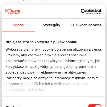
Napęd:
Skrzynia:
Na przód
Automatyczna
Zgoda
Szczegóły
O plikach cookies
Paliwo:
Moc (KM):
Diesel
130
Niniejsza strona korzysta z plików cookie
Leasing netto od:
Cena brutto:
Wykorzystujemy pliki cookie do spersonalizowania treści
1 521 zł
119 826 zł
i reklam, aby oferować funkcje społecznościowe i
1 871 zł brutto / msc.
analizować ruch w naszej witrynie. Informacje o tym, jak
korzystasz z naszej witryny, udostępniamy partnerom
społecznościowym, reklamowym i analitycznym.
Partnerzy mogą połączyć te informacje z innymi danymi
Twój nowy samochód w kilku
otrzymanymi od Ciebie lub uzyskanymi podczas
korzystania z ich usług.
prostych krokach
Wybór