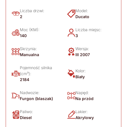
Liczba drzwi:
Model:
2
Ducato
Moc (KM):
Liczba miejsc:
140
3
Skrzynia:
Wersja:
Manualna
III 2007
Pojemność silnika
Kolor:
(cm³):
Biały
2184
Nadwozie:
Napęd:
Furgon (blaszak)
Na przód
Paliwo:
Lakier:
Diesel
Akrylowy