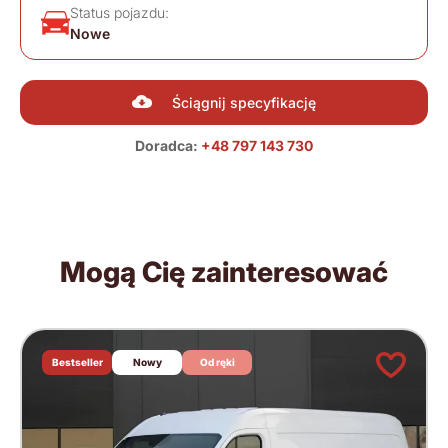
Status pojazdu:
Nowe
Ściągnij specyfikację
Doradca:
+48 797 143 730
Mogą Cię zainteresować
Bestseller
Nowy
Od ręki