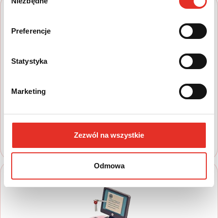
Niezbędne
zgody
Preferencje
Statystyka
1
Marketing
Wyszukaj auto
Zapoznaj się z nasza ofertą, aby wybrać
model, który najbardziej spełnia Twoje
oczekiwania
Zezwól na wszystkie
Odmowa