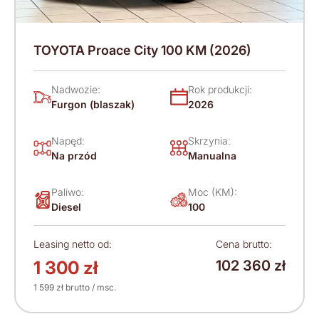
TOYOTA Proace City 100 KM (2026)
Nadwozie:
Rok produkcji:
Furgon (blaszak)
2026
Napęd:
Skrzynia:
Na przód
Manualna
Paliwo:
Moc (KM):
Diesel
100
Leasing netto od:
Cena brutto:
1 300 zł
102 360 zł
1 599 zł brutto / msc.