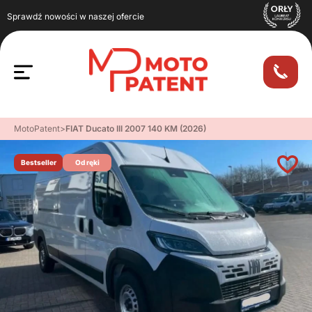
Sprawdź nowości w naszej ofercie
MotoPatent
>
FIAT Ducato III 2007 140 KM (2026)
Bestseller
Od ręki