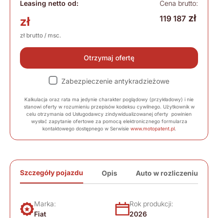
Leasing netto od:
Cena brutto:
zł
119 187
zł
zł brutto / msc.
Otrzymaj ofertę
Zabezpieczenie antykradzieżowe
Kalkulacja oraz rata ma jedynie charakter poglądowy (przykładowy) i nie
stanowi oferty w rozumieniu przepisów kodeksu cywilnego. Użytkownik w
celu otrzymania od Usługodawcy zindywidualizowanej oferty powinien
wysłać zapytanie ofertowe za pomocą elektronicznego formularza
kontaktowego dostępnego w Serwisie
www.motopatent.pl
.
Szczegóły pojazdu
Opis
Auto w rozliczeniu
Marka:
Rok produkcji:
Fiat
2026