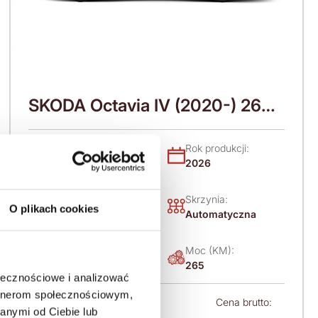
SKODA Octavia IV (2020-) 265
KM (2026)
Nadwozie:
Rok produkcji:
Kombi
2026
Napęd:
Skrzynia:
O plikach cookies
Na przód
Automatyczna
Paliwo:
Moc (KM):
Benzyna
265
ołecznościowe i analizować
artnerom społecznościowym,
Leasing netto od:
Cena brutto:
anymi od Ciebie lub