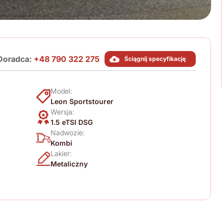
Doradca:
+48 790 322 275
Ściągnij specyfikację
Model:
Leon Sportstourer
Wersja:
1.5 eTSI DSG
Nadwozie:
Kombi
Lakier:
Metaliczny