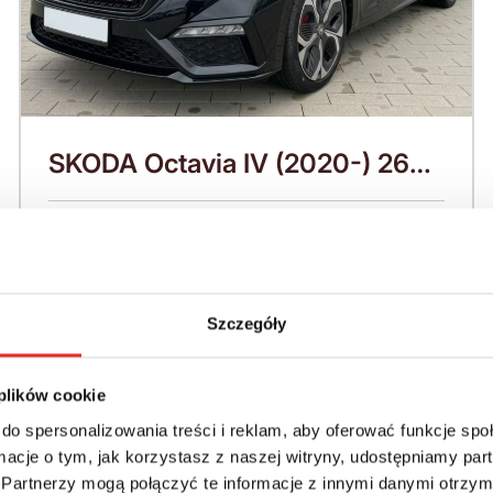
SKODA Octavia IV (2020-) 265
KM (2026)
Nadwozie:
Rok produkcji:
Kombi
2026
Napęd:
Skrzynia:
Szczegóły
Na przód
Automatyczna
Paliwo:
Moc (KM):
 plików cookie
Benzyna
265
do spersonalizowania treści i reklam, aby oferować funkcje sp
ormacje o tym, jak korzystasz z naszej witryny, udostępniamy p
Leasing netto od:
Cena brutto:
Partnerzy mogą połączyć te informacje z innymi danymi otrzym