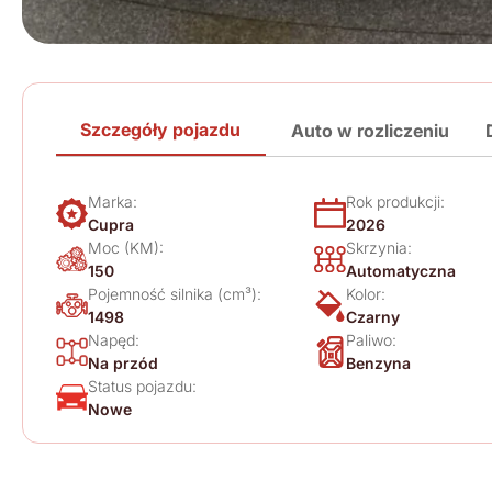
Szczegóły pojazdu
Auto w rozliczeniu
Marka:
Rok produkcji:
Cupra
2026
Moc (KM):
Skrzynia:
150
Automatyczna
Pojemność silnika (cm³):
Kolor:
1498
Czarny
Napęd:
Paliwo:
Na przód
Benzyna
Status pojazdu:
Nowe