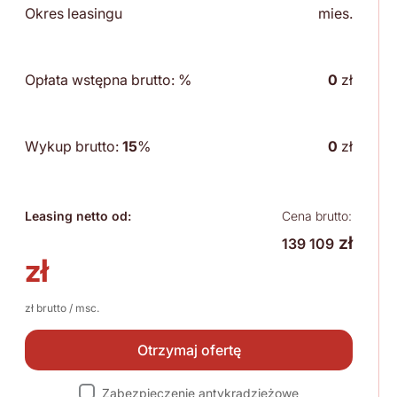
Okres leasingu
mies.
Opłata wstępna brutto:
%
0
zł
Wykup brutto:
15
%
0
zł
Leasing netto od:
Cena brutto:
zł
139 109
zł
zł brutto / msc.
Otrzymaj ofertę
Zabezpieczenie antykradzieżowe