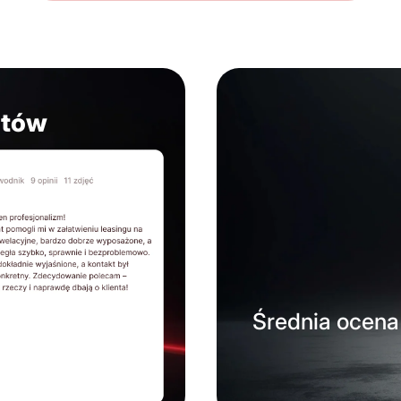
ntów
Średnia ocena 