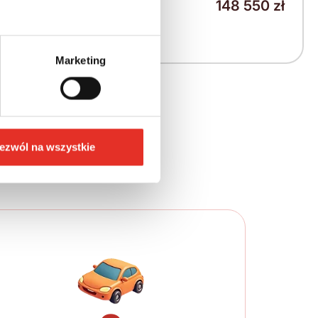
148 550 zł
1 886 zł
2 320 zł brutto / msc.
Marketing
ych krokach
ezwól na wszystkie