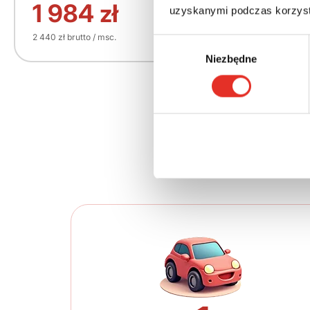
156 270 zł
1 984 zł
uzyskanymi podczas korzysta
2 440 zł brutto / msc.
Wybór
Niezbędne
zgody
Twój nowy 