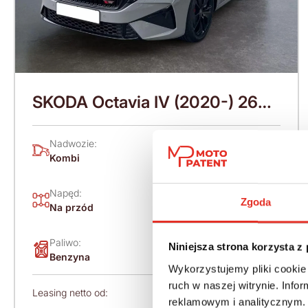
SKODA Octavia IV (2020-) 265
KM (2026)
Nadwozie:
Rok produkcji:
Kombi
2026
Napęd:
Skrzynia:
Zgoda
Na przód
Automatyczna
Paliwo:
Moc (KM):
Niniejsza strona korzysta z
Benzyna
265
Wykorzystujemy pliki cookie 
ruch w naszej witrynie. Inf
Leasing netto od:
Cena brutto:
reklamowym i analitycznym. 