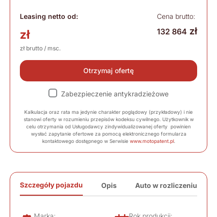
Leasing netto od:
Cena brutto:
zł
132 864
zł
zł brutto / msc.
Otrzymaj ofertę
Zabezpieczenie antykradzieżowe
Kalkulacja oraz rata ma jedynie charakter poglądowy (przykładowy) i nie
stanowi oferty w rozumieniu przepisów kodeksu cywilnego. Użytkownik w
celu otrzymania od Usługodawcy zindywidualizowanej oferty powinien
wysłać zapytanie ofertowe za pomocą elektronicznego formularza
kontaktowego dostępnego w Serwisie
www.motopatent.pl
.
Szczegóły pojazdu
Opis
Auto w rozliczeniu
Marka:
Rok produkcji: