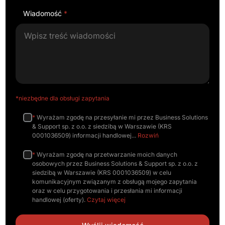
Wiadomość
*
*niezbędne dla obsługi zapytania
*
Wyrażam zgodę na przesyłanie mi przez Business Solutions
& Support sp. z o.o. z siedzibą w Warszawie (KRS
0001036509) informacji handlowej
Rozwiń
*
Wyrażam zgodę na przetwarzanie moich danych
osobowych przez Business Solutions & Support sp. z o.o. z
siedzibą w Warszawie (KRS 0001036509) w celu
komunikacyjnym związanym z obsługą mojego zapytania
oraz w celu przygotowania i przesłania mi informacji
handlowej (oferty).
Czytaj więcej