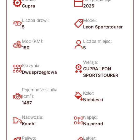
Cupra
2025
Liczba drzwi:
Model:
5
Leon Sportstourer
Moc (KM):
Liczba miejsc:
150
5
Wersja:
Skrzynia:
CUPRA LEON
Dwusprzęgłowa
SPORTSTOURER
Pojemność silnika
Kolor:
(cm³):
Niebieski
1487
Nadwozie:
Napęd:
Kombi
Na przód
Paliwo:
Lakier: