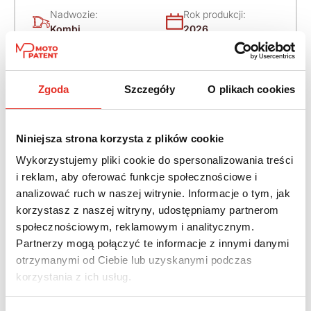
Nadwozie:
Rok produkcji:
Kombi
2026
Napęd:
Skrzynia:
Na przód
Automatyczna
Zgoda
Szczegóły
O plikach cookies
Paliwo:
Moc (KM):
Benzyna
265
Niniejsza strona korzysta z plików cookie
Wykorzystujemy pliki cookie do spersonalizowania treści
Leasing netto od:
Cena brutto:
i reklam, aby oferować funkcje społecznościowe i
1 984 zł
156 270 zł
analizować ruch w naszej witrynie. Informacje o tym, jak
2 440 zł brutto / msc.
korzystasz z naszej witryny, udostępniamy partnerom
społecznościowym, reklamowym i analitycznym.
Partnerzy mogą połączyć te informacje z innymi danymi
otrzymanymi od Ciebie lub uzyskanymi podczas
Twój nowy samochód w kilku
korzystania z ich usług.
prostych krokach