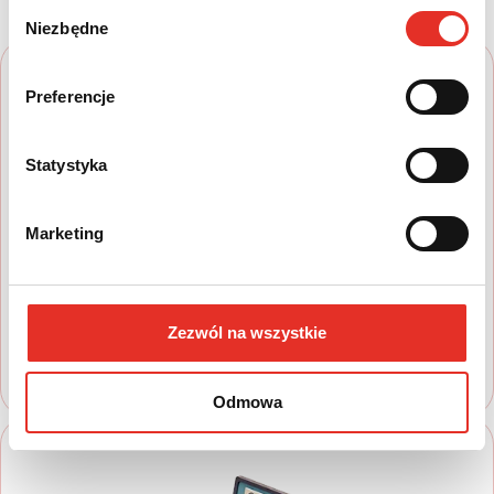
Wybór
Niezbędne
zgody
Preferencje
Statystyka
1
Marketing
Wyszukaj auto
Zapoznaj się z nasza ofertą, aby wybrać
model, który najbardziej spełnia Twoje
Zezwól na wszystkie
oczekiwania
Odmowa