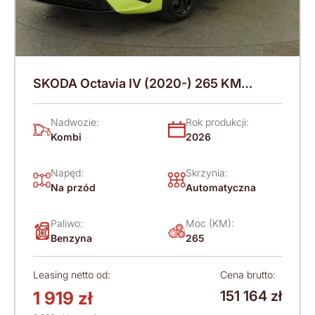
SKODA Octavia IV (2020-) 265 KM
(2026)
Nadwozie:
Rok produkcji:
Kombi
2026
Napęd:
Skrzynia:
Na przód
Automatyczna
Paliwo:
Moc (KM):
Benzyna
265
Leasing netto od:
Cena brutto:
1 919 zł
151 164 zł