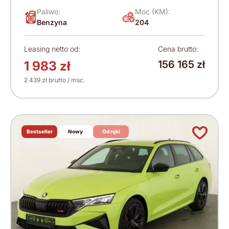
Paliwo:
Moc (KM):
Benzyna
204
Leasing netto od:
Cena brutto:
1 983 zł
156 165 zł
2 439 zł brutto / msc.
Bestseller
Nowy
Od ręki