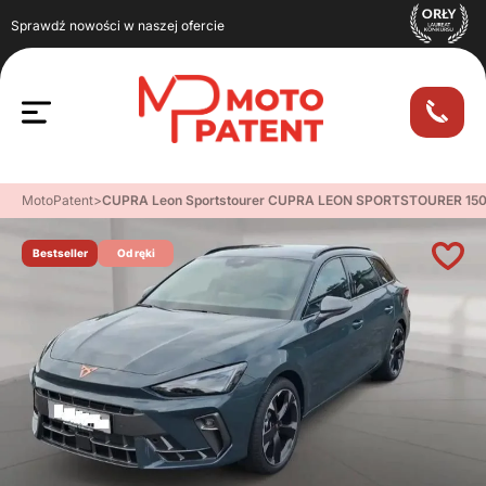
Sprawdź nowości w naszej ofercie
MotoPatent
>
CUPRA Leon Sportstourer CUPRA LEON SPORTSTOURER 150
Bestseller
Od ręki