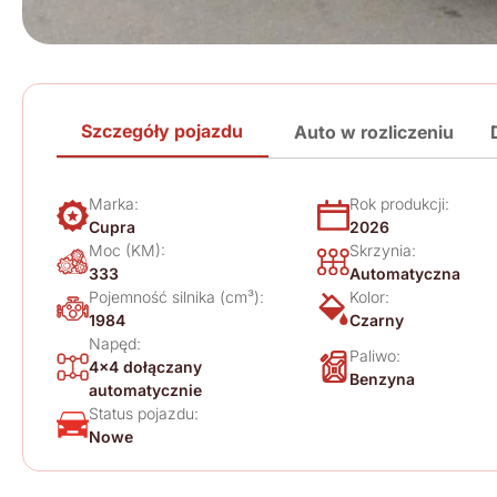
Szczegóły pojazdu
Auto w rozliczeniu
Marka:
Rok produkcji:
Cupra
2026
Moc (KM):
Skrzynia:
333
Automatyczna
Pojemność silnika (cm³):
Kolor:
1984
Czarny
Napęd:
Paliwo:
4x4 dołączany
Benzyna
automatycznie
Status pojazdu:
Nowe