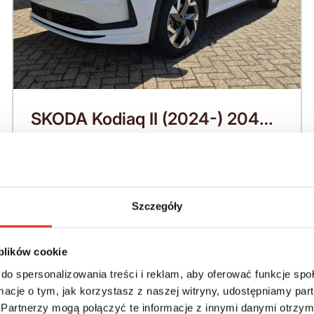
SKODA Kodiaq II (2024-) 204
KM (2026)
Nadwozie:
Rok produkcji:
SUV
2026
Szczegóły
Napęd:
Skrzynia:
4x4 stały
Automatyczna
 plików cookie
Paliwo:
Moc (KM):
do spersonalizowania treści i reklam, aby oferować funkcje sp
Benzyna
204
ormacje o tym, jak korzystasz z naszej witryny, udostępniamy p
Partnerzy mogą połączyć te informacje z innymi danymi otrzym
Leasing netto od:
Cena brutto: