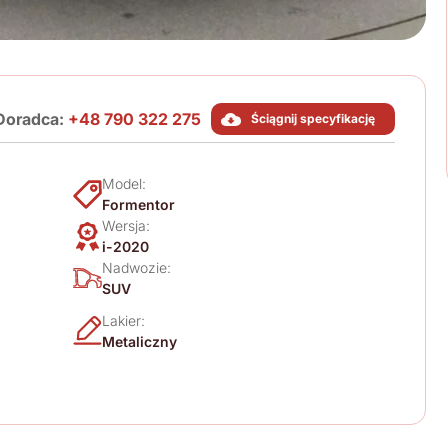
Doradca:
+48 790 322 275
Ściągnij specyfikację
Model:
Formentor
Wersja:
i-2020
Nadwozie:
SUV
Lakier:
Metaliczny