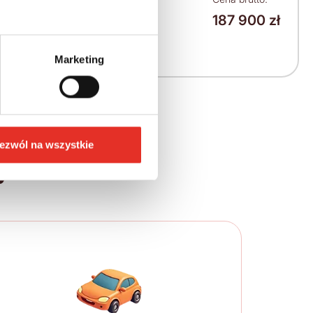
187 900 zł
2 386 zł
2 935 zł brutto / msc.
Marketing
ezwól na wszystkie
ych krokach