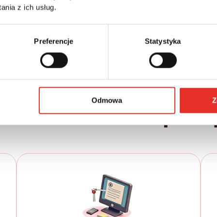
nia z ich usług.
198 488 zł
2 520 zł
3 100 zł brutto / msc.
Preferencje
Statystyka
Odmowa
Z
samochód w kilku prost