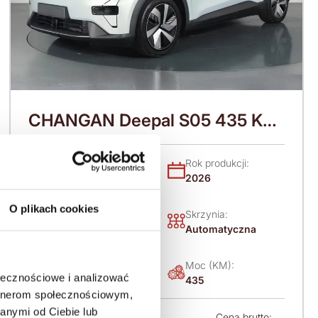
CHANGAN Deepal S05 435 KM
(2026)
Nadwozie:
Rok produkcji:
SUV
2026
O plikach cookies
Napęd:
Skrzynia:
4x4 stały
Automatyczna
Paliwo:
Moc (KM):
ołecznościowe i analizować
Elektryczny
435
artnerom społecznościowym,
anymi od Ciebie lub
Leasing netto od:
Cena brutto: