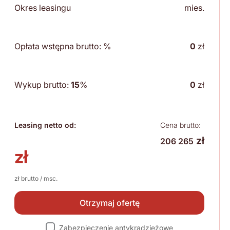
Okres leasingu
mies.
Opłata wstępna brutto:
%
0
zł
Wykup brutto:
15
%
0
zł
Leasing netto od:
Cena brutto:
zł
206 265
zł
zł brutto / msc.
Otrzymaj ofertę
Zabezpieczenie antykradzieżowe