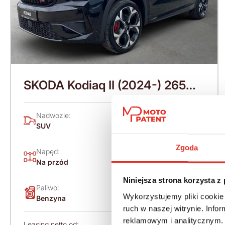
SKODA Kodiaq II (2024-) 265
KM (2026)
Nadwozie:
Rok produkcji:
SUV
2026
Zgoda
Napęd:
Skrzynia:
Na przód
Automatyczna
Niniejsza strona korzysta z
Paliwo:
Moc (KM):
Wykorzystujemy pliki cookie 
Benzyna
265
ruch w naszej witrynie. Inf
reklamowym i analitycznym. 
Leasing netto od:
Cena brutto: