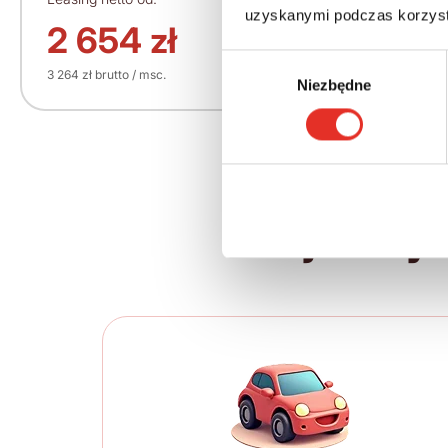
uzyskanymi podczas korzysta
209 061 zł
2 654 zł
Wybór
3 264 zł brutto / msc.
Niezbędne
zgody
Twój nowy 