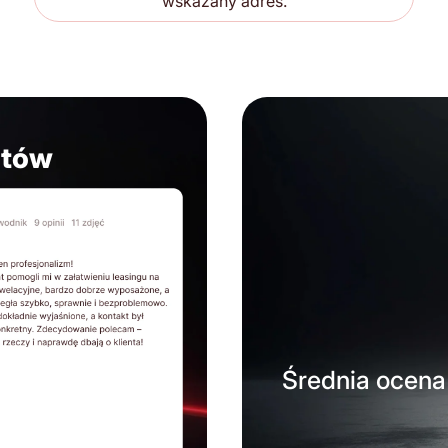
wskazany adres.
ntów
Średnia ocena 