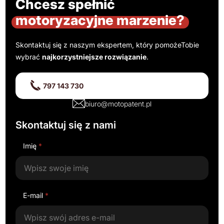
Chcesz spełnić
motoryzacyjne marzenie?
Skontaktuj się z naszym ekspertem, który pomoże
Tobie
wybrać
najkorzystniejsze rozwiązanie
.
797 143 730
biuro@motopatent.pl
Skontaktuj się z nami
Imię
*
E-mail
*