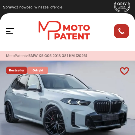
Sprawdź nowości w naszej ofercie
MotoPatent
>
BMW X5 G05 2018 381 KM (2026)
Bestseller
Od ręki