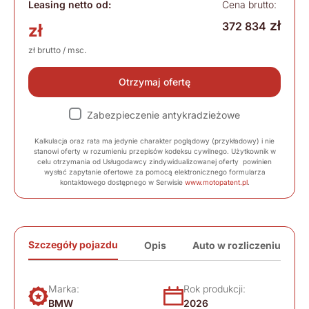
Leasing netto od:
Cena brutto:
zł
372 834
zł
zł brutto / msc.
Otrzymaj ofertę
Zabezpieczenie antykradzieżowe
Kalkulacja oraz rata ma jedynie charakter poglądowy (przykładowy) i nie
stanowi oferty w rozumieniu przepisów kodeksu cywilnego. Użytkownik w
celu otrzymania od Usługodawcy zindywidualizowanej oferty powinien
wysłać zapytanie ofertowe za pomocą elektronicznego formularza
kontaktowego dostępnego w Serwisie
www.motopatent.pl
.
Szczegóły pojazdu
Opis
Auto w rozliczeniu
Marka:
Rok produkcji:
BMW
2026