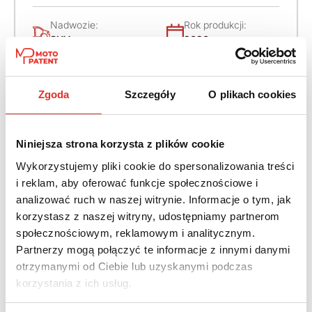
Nadwozie:
Rok produkcji:
SUV
2026
Napęd:
Skrzynia:
4x4 stały
Automatyczna
Zgoda
Szczegóły
O plikach cookies
Paliwo:
Moc (KM):
Diesel
340
Niniejsza strona korzysta z plików cookie
Wykorzystujemy pliki cookie do spersonalizowania treści
Leasing netto od:
Cena brutto:
i reklam, aby oferować funkcje społecznościowe i
5 155 zł
406 029 zł
analizować ruch w naszej witrynie. Informacje o tym, jak
korzystasz z naszej witryny, udostępniamy partnerom
6 341 zł brutto / msc.
społecznościowym, reklamowym i analitycznym.
Partnerzy mogą połączyć te informacje z innymi danymi
otrzymanymi od Ciebie lub uzyskanymi podczas
korzystania z ich usług.
Twój nowy samochód w kilku