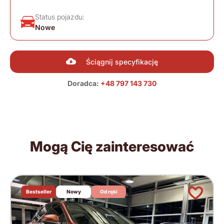
Status pojazdu:
Nowe
Ściągnij specyfikację
Doradca:
+48 797 143 730
Mogą Cię zainteresować
Bestseller
Nowy
Od ręki