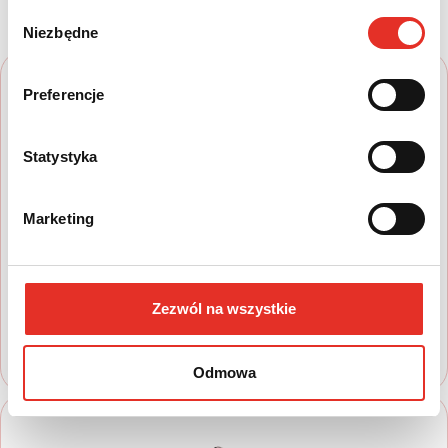
prostych krokach
Wybór
Niezbędne
zgody
Preferencje
Statystyka
1
Marketing
Wyszukaj auto
Zapoznaj się z nasza ofertą, aby wybrać
model, który najbardziej spełnia Twoje
Zezwól na wszystkie
oczekiwania
Odmowa