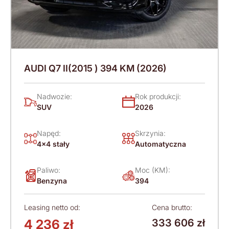
AUDI Q7 II(2015 ) 394 KM (2026)
Nadwozie:
Rok produkcji:
SUV
2026
Napęd:
Skrzynia:
4x4 stały
Automatyczna
Paliwo:
Moc (KM):
Benzyna
394
Leasing netto od:
Cena brutto:
4 236 zł
333 606 zł