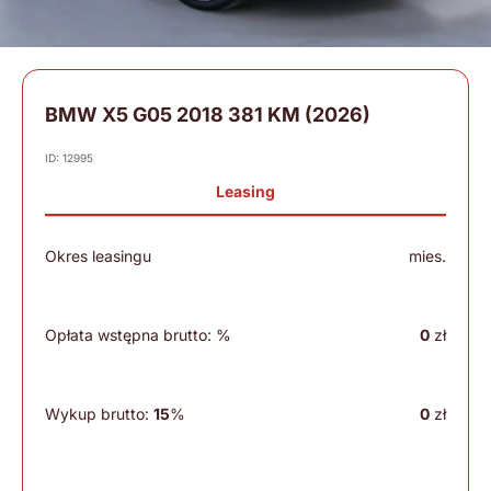
BMW X5 G05 2018 381 KM (2026)
ID: 12995
Leasing
Okres leasingu
mies.
Opłata wstępna brutto:
%
0
zł
Wykup brutto:
15
%
0
zł