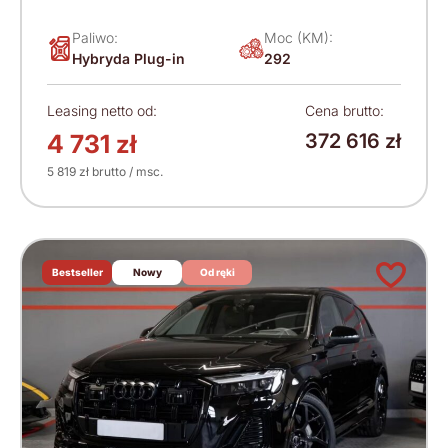
Paliwo:
Moc (KM):
Hybryda Plug-in
292
Leasing netto od:
Cena brutto:
4 731 zł
372 616 zł
5 819 zł brutto / msc.
Bestseller
Nowy
Od ręki