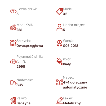
Liczba drzwi:
Model:
5
X5
Moc (KM):
Liczba miejsc:
381
5
Skrzynia:
Wersja:
Dwusprzęgłowa
G05 2018
Pojemność silnika
Kolor:
(cm³):
Biały
2998
Napęd:
Nadwozie:
4x4 dołączany
SUV
automatycznie
Paliwo:
Lakier:
Benzyna
Metaliczny