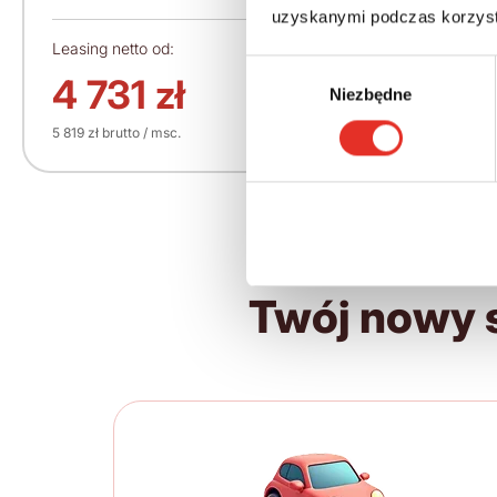
uzyskanymi podczas korzysta
Leasing netto od:
Cena brutto:
Wybór
372 616 zł
4 731 zł
Niezbędne
zgody
5 819 zł brutto / msc.
Twój nowy 