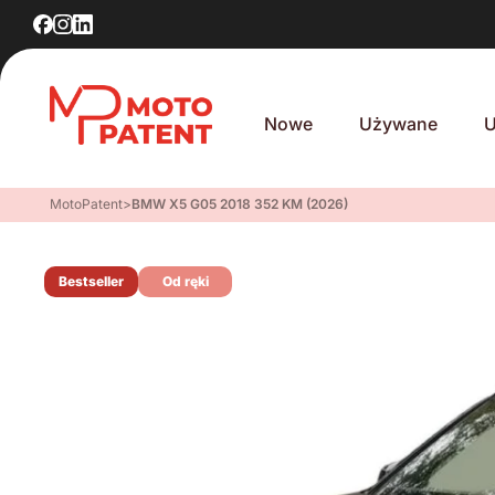
Nowe
Używane
U
MotoPatent
>
BMW X5 G05 2018 352 KM (2026)
Bestseller
Od ręki