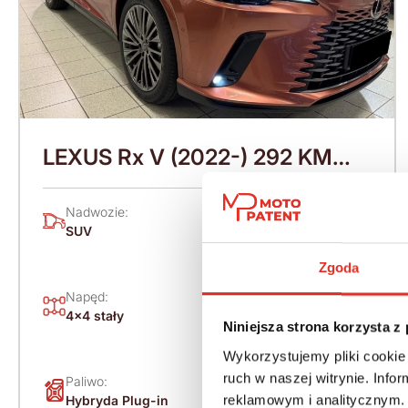
LEXUS Rx V (2022-) 292 KM
(2026)
Nadwozie:
Rok produkcji:
SUV
2026
Zgoda
Skrzynia:
Napęd:
Automatyczna
4x4 stały
bezstopniowa
Niniejsza strona korzysta z
(CVT)
Wykorzystujemy pliki cookie 
ruch w naszej witrynie. Inf
Paliwo:
Moc (KM):
reklamowym i analitycznym. 
Hybryda Plug-in
292