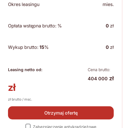
Okres leasingu
mies.
Opłata wstępna brutto:
%
0
zł
Wykup brutto:
15
%
0
zł
Leasing netto od:
Cena brutto:
zł
404 000
zł
zł brutto / msc.
Otrzymaj ofertę
Zabezpieczenie antykradzieżowe