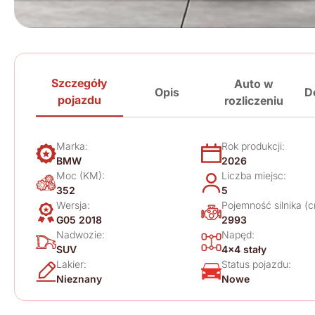
Szczegóły
Auto w
Opis
D
pojazdu
rozliczeniu
Marka:
Rok produkcji:
BMW
2026
Moc (KM):
Liczba miejsc:
352
5
Wersja:
Pojemność silnika (c
G05 2018
2993
Nadwozie:
Napęd:
SUV
4x4 stały
Lakier:
Status pojazdu:
Nieznany
Nowe