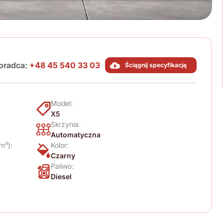
oradca:
+48 45 540 33 03
Ściągnij specyfikację
Model:
X5
Skrzynia:
Automatyczna
m³):
Kolor:
Czarny
Paliwo:
Diesel