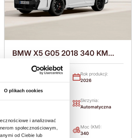
BMW X5 G05 2018 340 KM
(2026)
Nadwozie:
Rok produkcji:
SUV
2026
O plikach cookies
Napęd:
Skrzynia:
4x4 stały
Automatyczna
ołecznościowe i analizować
Paliwo:
Moc (KM):
artnerom społecznościowym,
Diesel
340
anymi od Ciebie lub