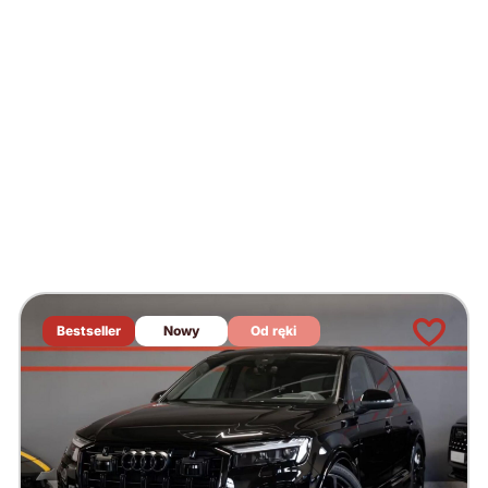
Bestseller
Nowy
Od ręki