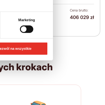
Leasing netto od:
Cena brutto:
406 029 zł
5 155 zł
Marketing
6 341 zł brutto / msc.
ezwól na wszystkie
ych krokach