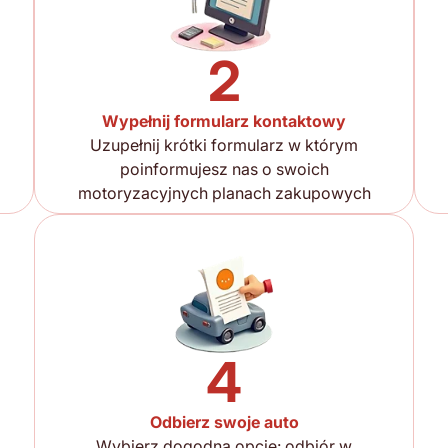
2
Wypełnij formularz kontaktowy
Uzupełnij krótki formularz w którym
poinformujesz nas o swoich
motoryzacyjnych planach zakupowych
4
Odbierz swoje auto
Wybierz dogodną opcję: odbiór w