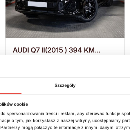
AUDI Q7 II(2015 ) 394 KM
(2026)
Nadwozie:
Rok produkcji:
SUV
2026
Szczegóły
Napęd:
Skrzynia:
4x4 stały
Automatyczna
 plików cookie
do spersonalizowania treści i reklam, aby oferować funkcje sp
Paliwo:
Moc (KM):
ormacje o tym, jak korzystasz z naszej witryny, udostępniamy p
Benzyna
394
Partnerzy mogą połączyć te informacje z innymi danymi otrzym