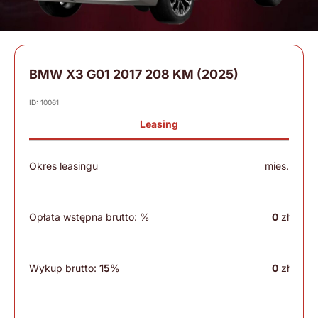
BMW X3 G01 2017 208 KM (2025)
ID: 10061
Leasing
Okres leasingu
mies.
Opłata wstępna brutto:
%
0
zł
Wykup brutto:
15
%
0
zł