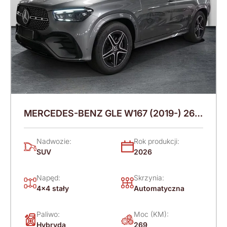
MERCEDES-BENZ GLE W167 (2019-) 269
KM (2026)
Nadwozie:
Rok produkcji:
SUV
2026
Napęd:
Skrzynia:
4x4 stały
Automatyczna
Paliwo:
Moc (KM):
Hybryda
269