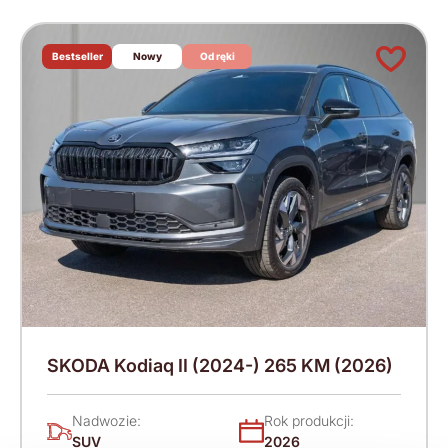
Bestseller
Nowy
Od ręki
SKODA Kodiaq II (2024-) 265 KM (2026)
Nadwozie:
Rok produkcji:
SUV
2026