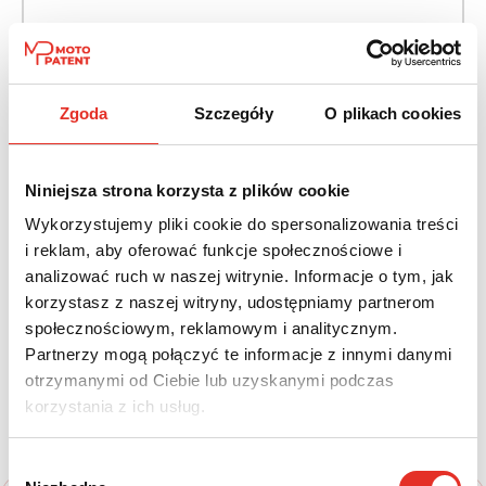
Napęd:
Skrzynia:
Na przód
Automatyczna
Zgoda
Szczegóły
O plikach cookies
Paliwo:
Moc (KM):
Benzyna
265
Niniejsza strona korzysta z plików cookie
Leasing netto od:
Cena brutto:
Wykorzystujemy pliki cookie do spersonalizowania treści
2 786 zł
219 429 zł
i reklam, aby oferować funkcje społecznościowe i
3 427 zł brutto / msc.
analizować ruch w naszej witrynie. Informacje o tym, jak
korzystasz z naszej witryny, udostępniamy partnerom
społecznościowym, reklamowym i analitycznym.
Partnerzy mogą połączyć te informacje z innymi danymi
Twój nowy samochód w kilku
otrzymanymi od Ciebie lub uzyskanymi podczas
korzystania z ich usług.
prostych krokach
Wybór