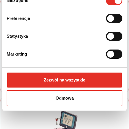
Niezbędne
zgody
Preferencje
Statystyka
1
Marketing
Wyszukaj auto
Zapoznaj się z nasza ofertą, aby wybrać
model, który najbardziej spełnia Twoje
oczekiwania
Zezwól na wszystkie
Odmowa