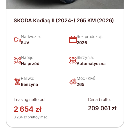
SKODA Kodiaq II (2024-) 265 KM (2026)
Nadwozie:
Rok produkcji:
SUV
2026
Napęd:
Skrzynia:
Na przód
Automatyczna
Paliwo:
Moc (KM):
Benzyna
265
Leasing netto od:
Cena brutto:
2 654 zł
209 061 zł
3 264 zł brutto / msc.