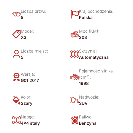
Liczba drzwi:
Kraj pochodzenia:
5
Polska
Model:
Moc (KM):
X3
208
Liczba miejsc:
Skrzynia:
5
Automatyczna
Pojemność silnika
Wersja:
(cm³):
G01 2017
1998
Kolor:
Nadwozie:
Szary
SUV
Napęd:
Paliwo:
4x4 stały
Benzyna