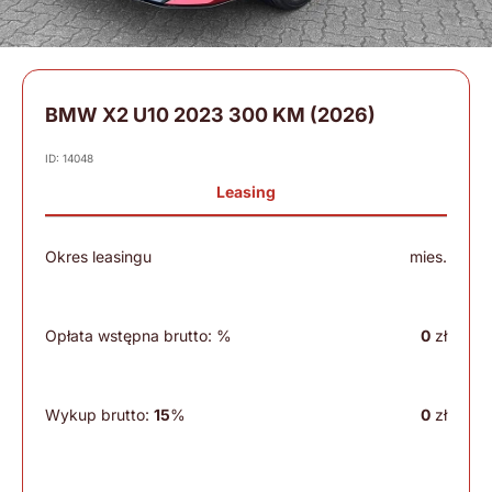
BMW X2 U10 2023 300 KM (2026)
ID: 14048
Leasing
Okres leasingu
mies.
Opłata wstępna brutto:
%
0
zł
Wykup brutto:
15
%
0
zł