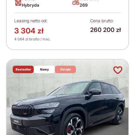
Hybryda
269
Leasing netto od:
Cena brutto:
3 304 zł
260 200 zł
4 064 zł brutto / msc.
Bestseller
Nowy
Od ręki