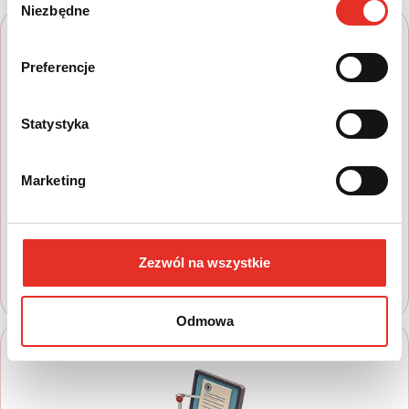
Niezbędne
zgody
Preferencje
Statystyka
1
Marketing
Wyszukaj auto
Zapoznaj się z nasza ofertą, aby wybrać
model, który najbardziej spełnia Twoje
oczekiwania
Zezwól na wszystkie
Odmowa