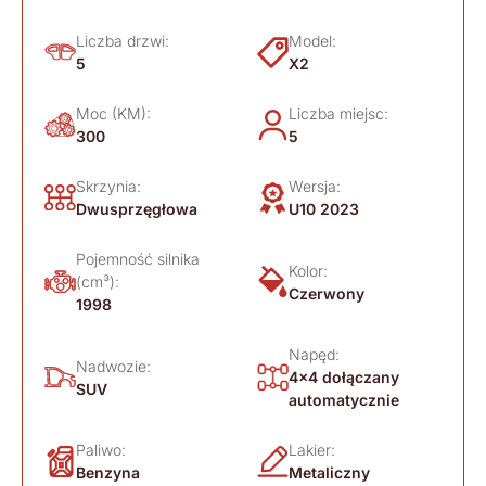
Liczba drzwi:
Model:
5
X2
Moc (KM):
Liczba miejsc:
300
5
Skrzynia:
Wersja:
Dwusprzęgłowa
U10 2023
Pojemność silnika
Kolor:
(cm³):
Czerwony
1998
Napęd:
Nadwozie:
4x4 dołączany
SUV
automatycznie
Paliwo:
Lakier:
Benzyna
Metaliczny