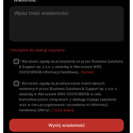
*niezbędne dla obsługi zapytania
*
Wyrażam zgodę na przesyłanie mi przez Business Solutions
& Support sp. z o.o. z siedzibą w Warszawie (KRS
0001036509) informacji handlowej
Rozwiń
*
Wyrażam zgodę na przetwarzanie moich danych
osobowych przez Business Solutions & Support sp. z o.o. z
siedzibą w Warszawie (KRS 0001036509) w celu
komunikacyjnym związanym z obsługą mojego zapytania
oraz w celu przygotowania i przesłania mi informacji
handlowej (oferty).
Czytaj więcej