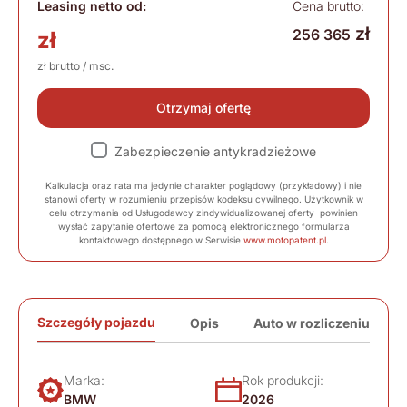
Leasing netto od:
Cena brutto:
zł
256 365
zł
zł brutto / msc.
Otrzymaj ofertę
Zabezpieczenie antykradzieżowe
Kalkulacja oraz rata ma jedynie charakter poglądowy (przykładowy) i nie
stanowi oferty w rozumieniu przepisów kodeksu cywilnego. Użytkownik w
celu otrzymania od Usługodawcy zindywidualizowanej oferty powinien
wysłać zapytanie ofertowe za pomocą elektronicznego formularza
kontaktowego dostępnego w Serwisie
www.motopatent.pl
.
Szczegóły pojazdu
Opis
Auto w rozliczeniu
Marka:
Rok produkcji:
BMW
2026