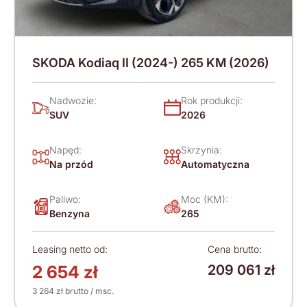
SKODA Kodiaq II (2024-) 265 KM (2026)
Nadwozie:
Rok produkcji:
SUV
2026
Napęd:
Skrzynia:
Na przód
Automatyczna
Paliwo:
Moc (KM):
Benzyna
265
Leasing netto od:
Cena brutto:
2 654 zł
209 061 zł
3 264 zł brutto / msc.