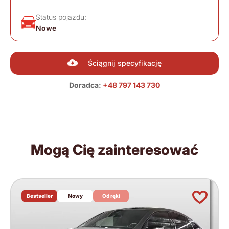
Status pojazdu:
Nowe
Ściągnij specyfikację
Doradca:
+48 797 143 730
Mogą Cię zainteresować
Bestseller
Nowy
Od ręki