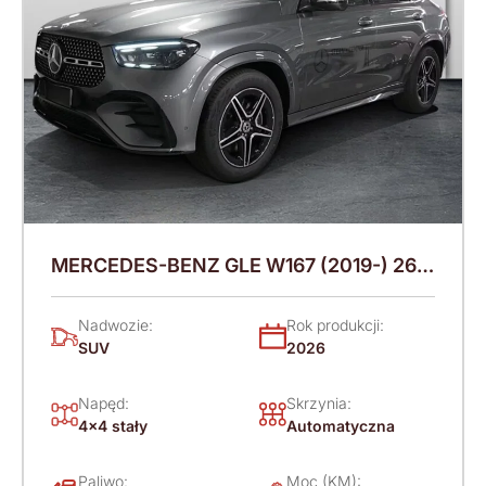
MERCEDES-BENZ GLE W167 (2019-) 269
KM (2026)
Nadwozie:
Rok produkcji:
SUV
2026
Napęd:
Skrzynia:
4x4 stały
Automatyczna
Paliwo:
Moc (KM):