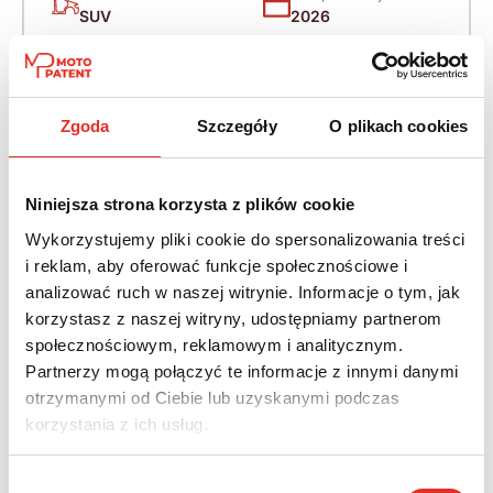
SUV
2026
Napęd:
Skrzynia:
Na przód
Automatyczna
Zgoda
Szczegóły
O plikach cookies
Paliwo:
Moc (KM):
Benzyna
265
Niniejsza strona korzysta z plików cookie
Leasing netto od:
Cena brutto:
Wykorzystujemy pliki cookie do spersonalizowania treści
2 786 zł
219 429 zł
i reklam, aby oferować funkcje społecznościowe i
analizować ruch w naszej witrynie. Informacje o tym, jak
3 427 zł brutto / msc.
korzystasz z naszej witryny, udostępniamy partnerom
społecznościowym, reklamowym i analitycznym.
Partnerzy mogą połączyć te informacje z innymi danymi
otrzymanymi od Ciebie lub uzyskanymi podczas
Twój nowy samochód w kilku
korzystania z ich usług.
prostych krokach
Wybór