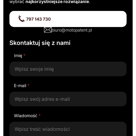
wybrać
najkorzystniejsze rozwiązanie
.
797 143 730
biuro@motopatent.pl
Skontaktuj się z nami
Imię
*
E-mail
*
Wiadomość
*