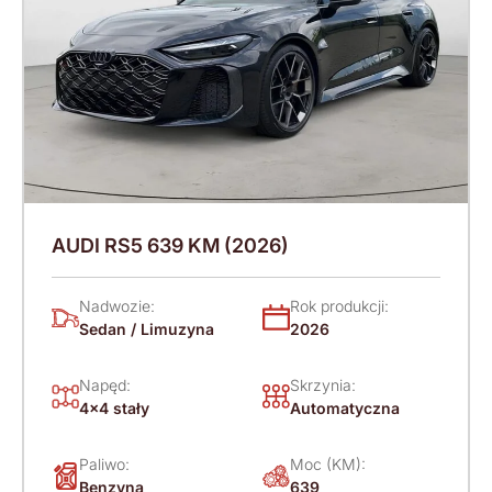
AUDI RS5 639 KM (2026)
Nadwozie:
Rok produkcji:
Sedan / Limuzyna
2026
Napęd:
Skrzynia:
4x4 stały
Automatyczna
Paliwo:
Moc (KM):
Benzyna
639