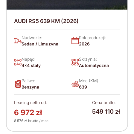
AUDI RS5 639 KM (2026)
Nadwozie:
Rok produkcji:
Sedan / Limuzyna
2026
Napęd:
Skrzynia:
4x4 stały
Automatyczna
Paliwo:
Moc (KM):
Benzyna
639
Leasing netto od:
Cena brutto:
6 972 zł
549 110 zł
8 576 zł brutto / msc.