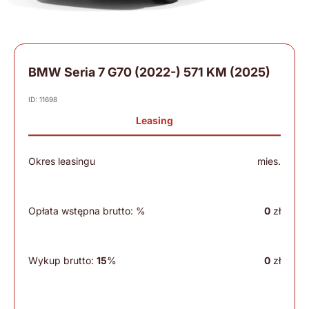
BMW Seria 7 G70 (2022-) 571 KM (2025)
ID: 11698
Leasing
Okres leasingu
mies.
Opłata wstępna brutto:
%
0
zł
Wykup brutto:
15
%
0
zł