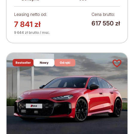
Leasing netto od:
Cena brutto:
7 841 zł
617 550 zł
9 644 zł brutto / msc.
Bestseller
Nowy
Od ręki