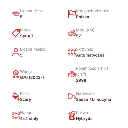
Liczba drzwi:
Kraj pochodzenia:
5
Polska
Model:
Moc (KM):
Seria 7
571
Liczba miejsc:
Skrzynia:
5
Automatyczna
Pojemność silnika
Wersja:
(cm³):
G70 (2022-)
2998
Kolor:
Nadwozie:
Szary
Sedan / Limuzyna
Napęd:
Paliwo:
4x4 stały
Hybryda