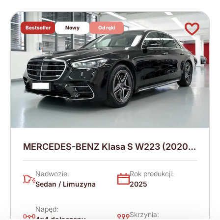
Bestseller
Nowy
Od ręki
MERCEDES-BENZ Klasa S W223 (2020-)
313 KM (2025)
Nadwozie:
Rok produkcji:
Sedan / Limuzyna
2025
Napęd:
Skrzynia:
4x4 dołączany