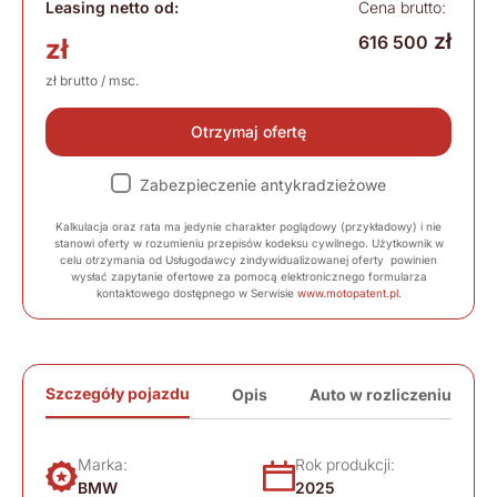
Leasing netto od:
Cena brutto:
zł
616 500
zł
zł brutto / msc.
Otrzymaj ofertę
Zabezpieczenie antykradzieżowe
Kalkulacja oraz rata ma jedynie charakter poglądowy (przykładowy) i nie
stanowi oferty w rozumieniu przepisów kodeksu cywilnego. Użytkownik w
celu otrzymania od Usługodawcy zindywidualizowanej oferty powinien
wysłać zapytanie ofertowe za pomocą elektronicznego formularza
kontaktowego dostępnego w Serwisie
www.motopatent.pl
.
Szczegóły pojazdu
Opis
Auto w rozliczeniu
Marka:
Rok produkcji:
BMW
2025