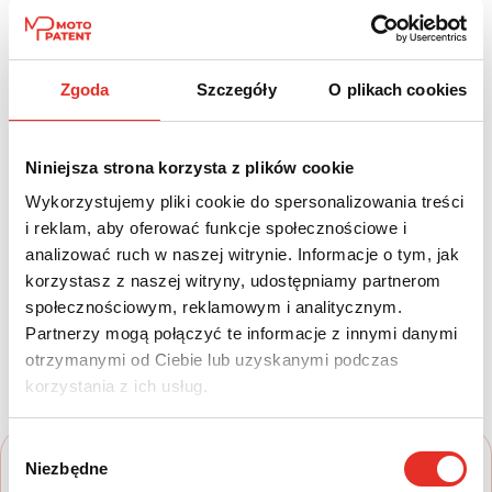
Dwusprzęgłowa
automatycznie
Paliwo:
Moc (KM):
Zgoda
Szczegóły
O plikach cookies
Diesel
313
Leasing netto od:
Cena brutto:
Niniejsza strona korzysta z plików cookie
7 357 zł
579 473 zł
Wykorzystujemy pliki cookie do spersonalizowania treści
9 049 zł brutto / msc.
i reklam, aby oferować funkcje społecznościowe i
analizować ruch w naszej witrynie. Informacje o tym, jak
korzystasz z naszej witryny, udostępniamy partnerom
społecznościowym, reklamowym i analitycznym.
Twój nowy samochód w kilku
Partnerzy mogą połączyć te informacje z innymi danymi
otrzymanymi od Ciebie lub uzyskanymi podczas
prostych krokach
korzystania z ich usług.
Wybór
Niezbędne
zgody