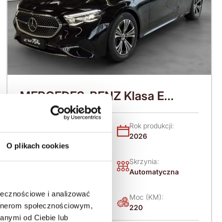
MERCEDES-BENZ Klasa E
W214 (2023-) 220 KM (2026)
Nadwozie:
Rok produkcji:
Sedan / Limuzyna
2026
O plikach cookies
Napęd:
Skrzynia:
4x4 stały
Automatyczna
ołecznościowe i analizować
Paliwo:
Moc (KM):
artnerom społecznościowym,
Diesel
220
anymi od Ciebie lub