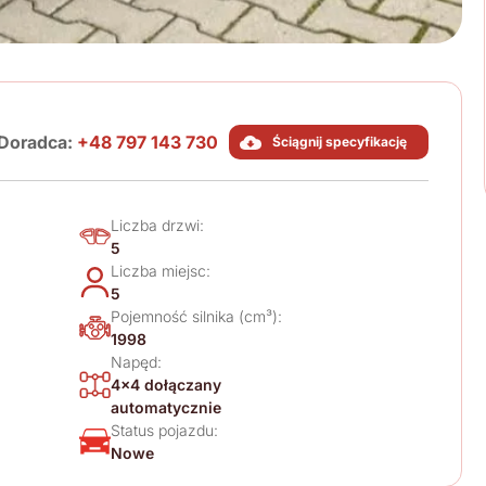
Doradca:
+48 797 143 730
Ściągnij specyfikację
Liczba drzwi:
5
Liczba miejsc:
5
Pojemność silnika (cm³):
1998
Napęd:
4x4 dołączany
automatycznie
Status pojazdu:
Nowe