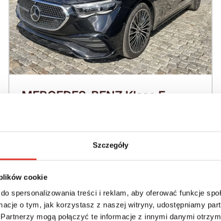
MERCEDES-BENZ Klasa E
W214 (2023-) 220 KM (2026)
Nadwozie:
Rok produkcji:
Sedan / Limuzyna
2026
Szczegóły
Napęd:
Skrzynia:
4x4 stały
Automatyczna
 plików cookie
do spersonalizowania treści i reklam, aby oferować funkcje sp
Paliwo:
Moc (KM):
ormacje o tym, jak korzystasz z naszej witryny, udostępniamy p
Diesel
220
Partnerzy mogą połączyć te informacje z innymi danymi otrzym