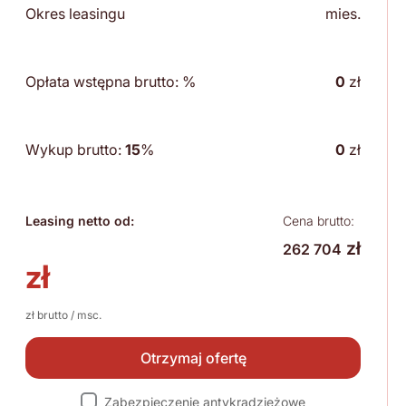
Okres leasingu
mies.
Opłata wstępna brutto:
%
0
zł
Wykup brutto:
15
%
0
zł
Leasing netto od:
Cena brutto:
zł
262 704
zł
zł brutto / msc.
Otrzymaj ofertę
Zabezpieczenie antykradzieżowe