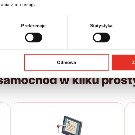
nia z ich usług.
Leasing netto od:
Cena brutto:
300 238 zł
3 812 zł
Preferencje
Statystyka
4 689 zł brutto / msc.
Odmowa
Z
samochód w kilku prost