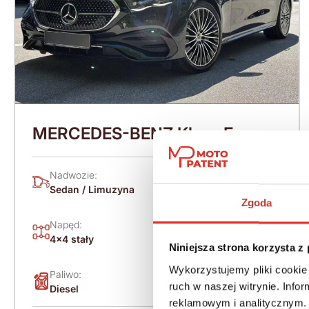
MERCEDES-BENZ Klasa E
W214 (2023-) 220 KM (2026)
Nadwozie:
Rok produkcji:
Sedan / Limuzyna
2026
Zgoda
Napęd:
Skrzynia:
4x4 stały
Automatyczna
Niniejsza strona korzysta z
Wykorzystujemy pliki cookie 
Paliwo:
Moc (KM):
ruch w naszej witrynie. Inf
Diesel
220
reklamowym i analitycznym. 