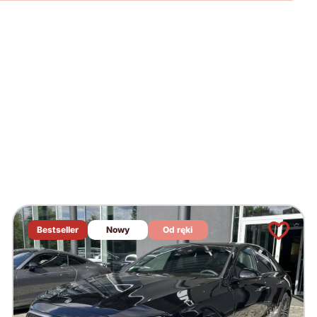
Bestseller
Nowy
Od ręki