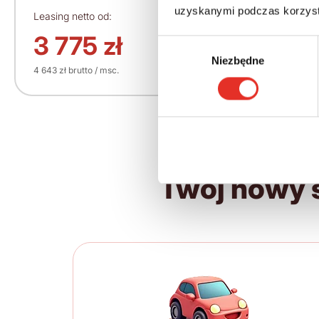
uzyskanymi podczas korzysta
Leasing netto od:
Cena brutto:
297 323 zł
3 775 zł
Wybór
Niezbędne
zgody
4 643 zł brutto / msc.
Twój nowy 