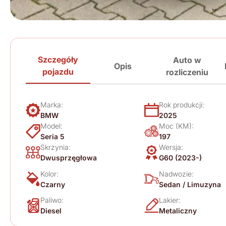
Szczegóły
Auto w
Opis
pojazdu
rozliczeniu
Marka:
Rok produkcji:
BMW
2025
Model:
Moc (KM):
Seria 5
197
Skrzynia:
Wersja:
Dwusprzęgłowa
G60 (2023-)
Kolor:
Nadwozie:
Czarny
Sedan / Limuzyna
Paliwo:
Lakier:
Diesel
Metaliczny