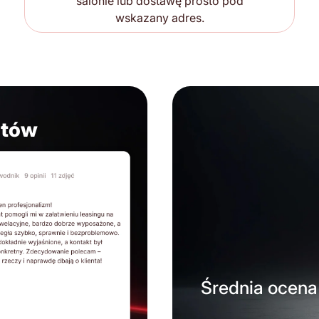
salonie lub dostawę prosto pod
wskazany adres.
ntów
Średnia ocena 