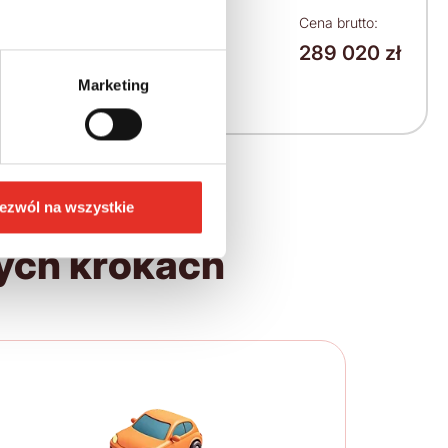
Leasing netto od:
Cena brutto:
289 020 zł
3 670 zł
Marketing
4 514 zł brutto / msc.
ezwól na wszystkie
ych krokach