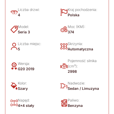
Liczba drzwi:
Kraj pochodzenia:
4
Polska
Model:
Moc (KM):
Seria 3
374
Liczba miejsc:
Skrzynia:
5
Automatyczna
Pojemność silnika
Wersja:
(cm³):
G20 2019
2998
Kolor:
Nadwozie:
Szary
Sedan / Limuzyna
Napęd:
Paliwo:
4x4 stały
Benzyna