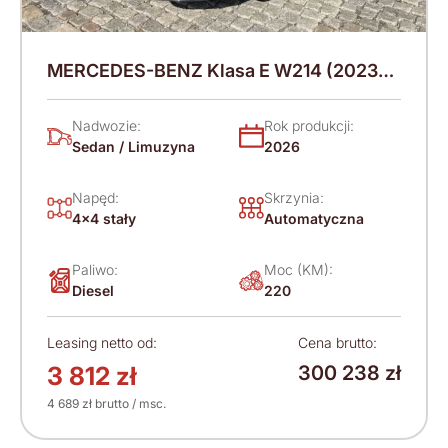
MERCEDES-BENZ Klasa E W214 (2023-)
220 KM (2026)
Nadwozie:
Rok produkcji:
Sedan / Limuzyna
2026
Napęd:
Skrzynia:
4x4 stały
Automatyczna
Paliwo:
Moc (KM):
Diesel
220
Leasing netto od:
Cena brutto:
3 812 zł
300 238 zł
4 689 zł brutto / msc.