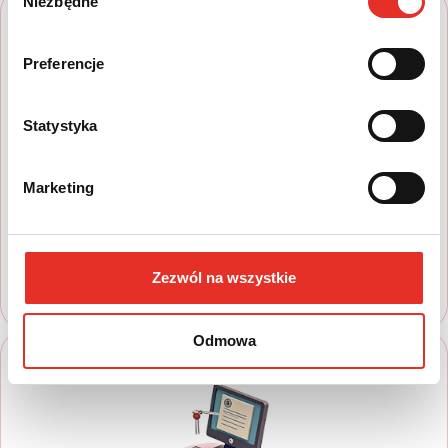
Niezbędne
zgody
Preferencje
Statystyka
1
Marketing
Wyszukaj auto
Zapoznaj się z nasza ofertą, aby wybrać
model, który najbardziej spełnia Twoje
oczekiwania
Zezwól na wszystkie
Odmowa