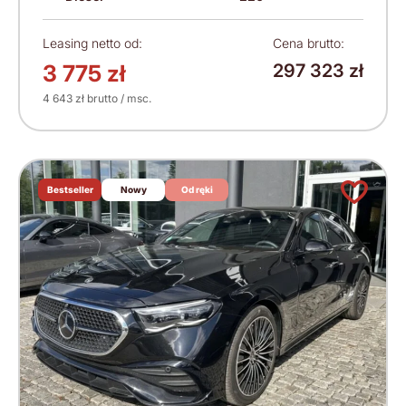
Leasing netto od:
Cena brutto:
3 775 zł
297 323 zł
4 643 zł brutto / msc.
Bestseller
Nowy
Od ręki