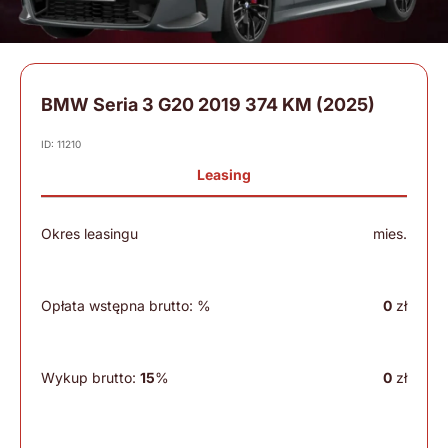
BMW Seria 3 G20 2019 374 KM (2025)
ID: 11210
Leasing
Okres leasingu
mies.
Opłata wstępna brutto:
%
0
zł
Wykup brutto:
15
%
0
zł