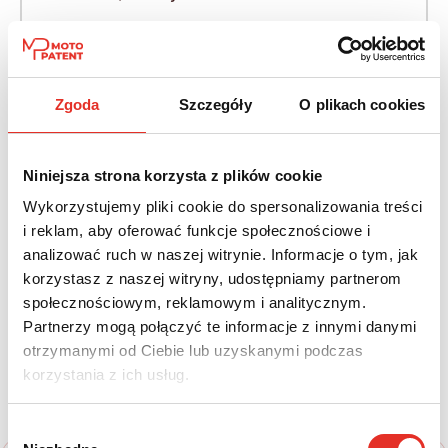
Napęd:
Skrzynia:
4x4 stały
Automatyczna
Zgoda
Szczegóły
O plikach cookies
Paliwo:
Moc (KM):
Diesel
220
Niniejsza strona korzysta z plików cookie
Leasing netto od:
Cena brutto:
Wykorzystujemy pliki cookie do spersonalizowania treści
3 670 zł
289 020 zł
i reklam, aby oferować funkcje społecznościowe i
4 514 zł brutto / msc.
analizować ruch w naszej witrynie. Informacje o tym, jak
korzystasz z naszej witryny, udostępniamy partnerom
społecznościowym, reklamowym i analitycznym.
Partnerzy mogą połączyć te informacje z innymi danymi
Twój nowy samochód w kilku
otrzymanymi od Ciebie lub uzyskanymi podczas
korzystania z ich usług.
prostych krokach
Wybór