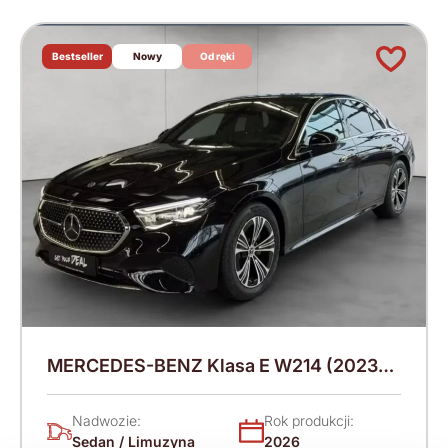
Bestseller
Nowy
Od ręki
MERCEDES-BENZ Klasa E W214 (2023-)
220 KM (2026)
Nadwozie:
Rok produkcji:
Sedan / Limuzyna
2026