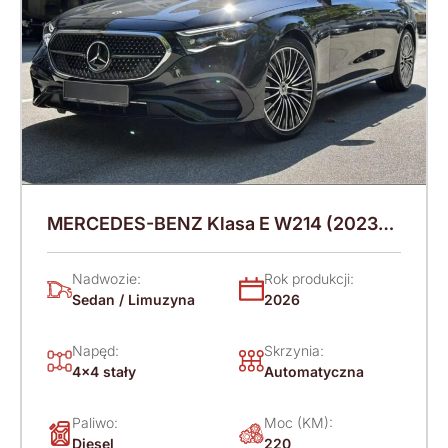
MERCEDES-BENZ Klasa E W214 (2023-)
220 KM (2026)
Nadwozie:
Rok produkcji:
Sedan / Limuzyna
2026
Napęd:
Skrzynia:
4x4 stały
Automatyczna
Paliwo:
Moc (KM):
Diesel
220