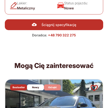
Lakier:
Status pojazdu:
Metaliczny
Nowe
Ściągnij specyfikację
Doradca:
+48 790 322 275
Mogą Cię zainteresować
Bestseller
Nowy
Od ręki