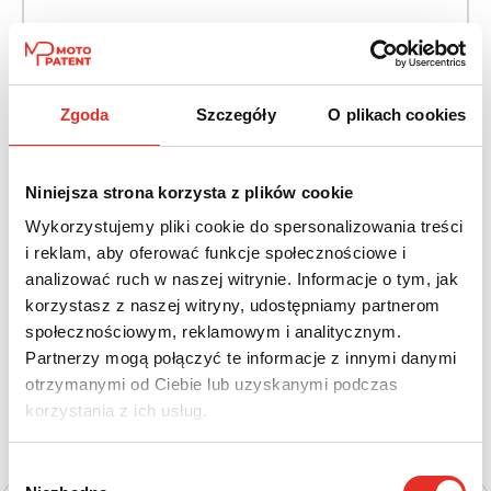
Napęd:
Skrzynia:
Na przód
Automatyczna
Zgoda
Szczegóły
O plikach cookies
Paliwo:
Moc (KM):
Benzyna
265
Niniejsza strona korzysta z plików cookie
Leasing netto od:
Cena brutto:
Wykorzystujemy pliki cookie do spersonalizowania treści
1 886 zł
148 550 zł
i reklam, aby oferować funkcje społecznościowe i
2 320 zł brutto / msc.
analizować ruch w naszej witrynie. Informacje o tym, jak
korzystasz z naszej witryny, udostępniamy partnerom
społecznościowym, reklamowym i analitycznym.
Partnerzy mogą połączyć te informacje z innymi danymi
Twój nowy samochód w kilku
otrzymanymi od Ciebie lub uzyskanymi podczas
korzystania z ich usług.
prostych krokach
Wybór