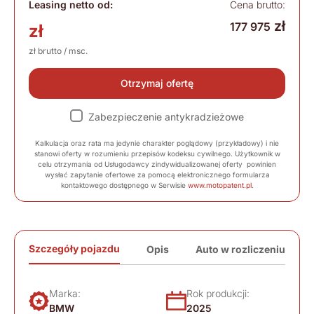
Leasing netto od:
Cena brutto:
zł
177 975
zł
zł brutto / msc.
Otrzymaj ofertę
Zabezpieczenie antykradzieżowe
Kalkulacja oraz rata ma jedynie charakter poglądowy (przykładowy) i nie
stanowi oferty w rozumieniu przepisów kodeksu cywilnego. Użytkownik w
celu otrzymania od Usługodawcy zindywidualizowanej oferty powinien
wysłać zapytanie ofertowe za pomocą elektronicznego formularza
kontaktowego dostępnego w Serwisie
www.motopatent.pl
.
Szczegóły pojazdu
Opis
Auto w rozliczeniu
Marka:
Rok produkcji:
BMW
2025