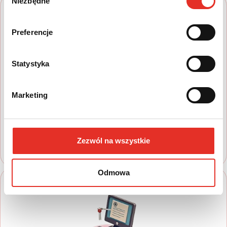
Niezbędne
zgody
Preferencje
Statystyka
1
Marketing
Wyszukaj auto
Zapoznaj się z nasza ofertą, aby wybrać
model, który najbardziej spełnia Twoje
oczekiwania
Zezwól na wszystkie
Odmowa