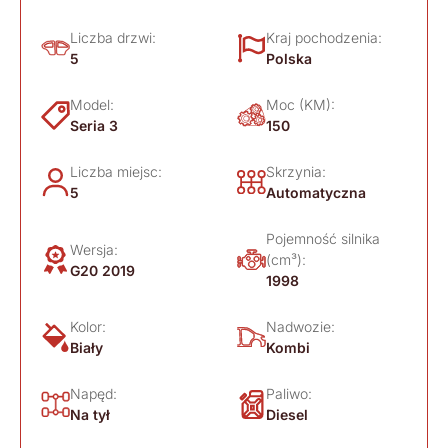
Liczba drzwi:
Kraj pochodzenia:
5
Polska
Model:
Moc (KM):
Seria 3
150
Liczba miejsc:
Skrzynia:
5
Automatyczna
Pojemność silnika
Wersja:
(cm³):
G20 2019
1998
Kolor:
Nadwozie:
Biały
Kombi
Napęd:
Paliwo:
Na tył
Diesel