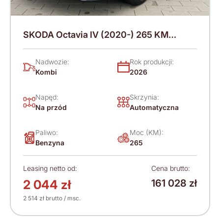
SKODA Octavia IV (2020-) 265 KM
(2026)
Nadwozie:
Rok produkcji:
Kombi
2026
Napęd:
Skrzynia:
Na przód
Automatyczna
Paliwo:
Moc (KM):
Benzyna
265
Leasing netto od:
Cena brutto:
2 044 zł
161 028 zł
2 514 zł brutto / msc.