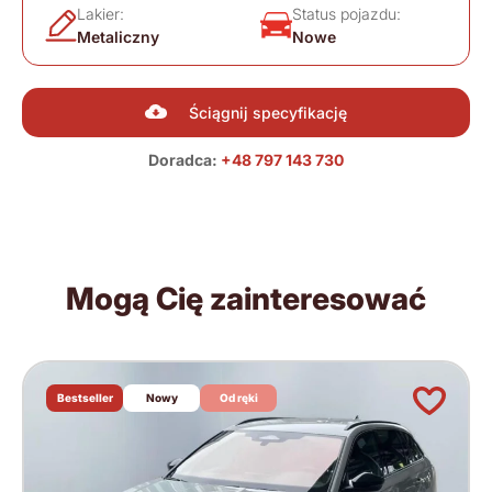
Lakier:
Status pojazdu:
Metaliczny
Nowe
Ściągnij specyfikację
Doradca:
+48 797 143 730
Mogą Cię zainteresować
Bestseller
Nowy
Od ręki