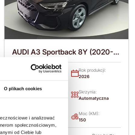
AUDI A3 Sportback 8Y (2020-)
150 KM (2026)
Nadwozie:
Rok produkcji:
Hatchback
2026
O plikach cookies
Napęd:
Skrzynia:
Na przód
Automatyczna
Paliwo:
Moc (KM):
ołecznościowe i analizować
Benzyna
150
artnerom społecznościowym,
anymi od Ciebie lub