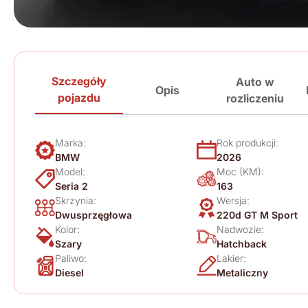
Szczegóły
Auto w
Opis
pojazdu
rozliczeniu
Marka:
Rok produkcji:
BMW
2026
Model:
Moc (KM):
Seria 2
163
Skrzynia:
Wersja:
Dwusprzęgłowa
220d GT M Sport
Kolor:
Nadwozie:
Szary
Hatchback
Paliwo:
Lakier:
Diesel
Metaliczny