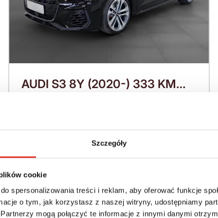
AUDI S3 8Y (2020-) 333 KM
(2026)
Nadwozie:
Rok produkcji:
Hatchback
2026
Szczegóły
Napęd:
Skrzynia:
4x4 stały
Automatyczna
 plików cookie
Paliwo:
Moc (KM):
do spersonalizowania treści i reklam, aby oferować funkcje sp
Benzyna
333
ormacje o tym, jak korzystasz z naszej witryny, udostępniamy p
Partnerzy mogą połączyć te informacje z innymi danymi otrzym