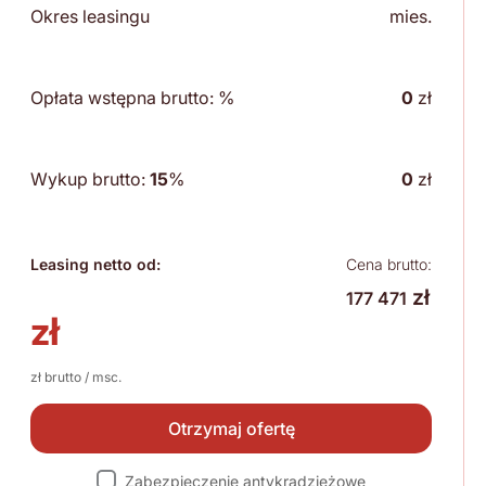
Okres leasingu
mies.
Opłata wstępna brutto:
%
0
zł
Wykup brutto:
15
%
0
zł
Leasing netto od:
Cena brutto:
zł
177 471
zł
zł brutto / msc.
Otrzymaj ofertę
Zabezpieczenie antykradzieżowe