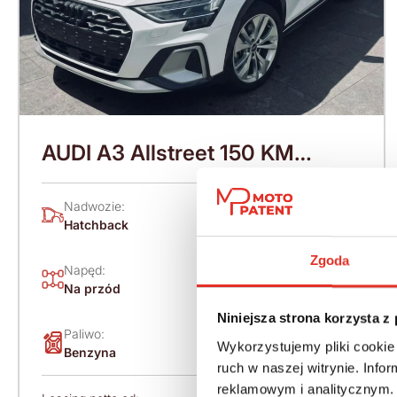
AUDI A3 Allstreet 150 KM
(2026)
Nadwozie:
Rok produkcji:
Hatchback
2026
Zgoda
Napęd:
Skrzynia:
Na przód
Automatyczna
Niniejsza strona korzysta z
Paliwo:
Moc (KM):
Wykorzystujemy pliki cookie 
Benzyna
150
ruch w naszej witrynie. Inf
reklamowym i analitycznym. 