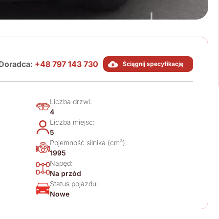
Doradca:
+48 797 143 730
Ściągnij specyfikację
Liczba drzwi:
4
Liczba miejsc:
5
Pojemność silnika (cm³):
1995
Napęd:
Na przód
Status pojazdu:
Nowe