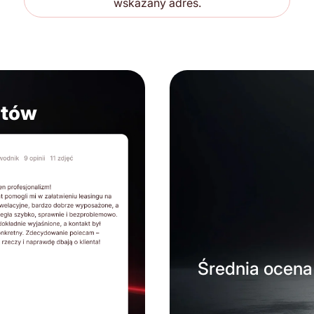
wskazany adres.
ntów
Średnia ocena 