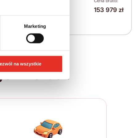
Leasing netto od:
Cena brutto:
153 979 zł
1 955 zł
2 405 zł brutto / msc.
Marketing
ezwól na wszystkie
ych krokach