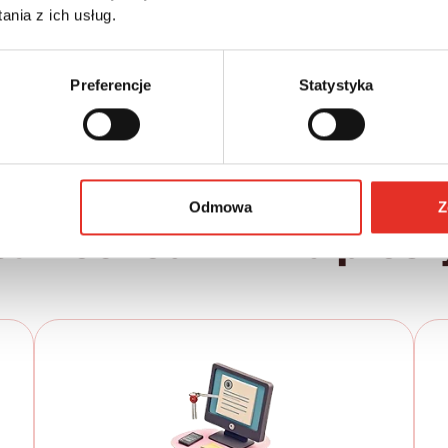
Leasing netto od:
Cena brutto:
nia z ich usług.
195 120 zł
2 477 zł
3 047 zł brutto / msc.
Preferencje
Statystyka
Odmowa
Z
samochód w kilku prost