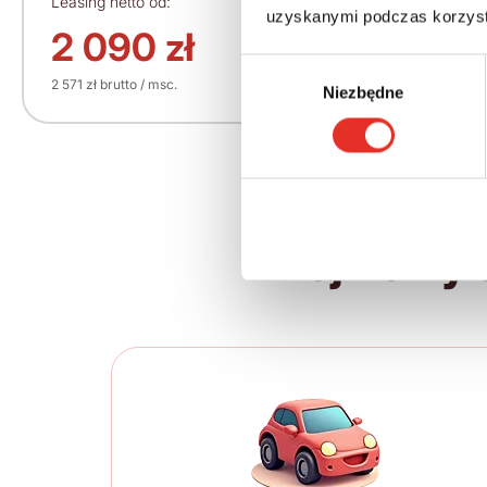
Leasing netto od:
Cena brutto:
uzyskanymi podczas korzysta
164 600 zł
2 090 zł
Wybór
2 571 zł brutto / msc.
Niezbędne
zgody
Twój nowy 