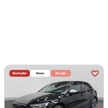
Bestseller
Nowy
Od ręki