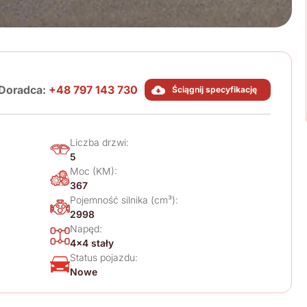
Doradca:
+48 797 143 730
Ściągnij specyfikację
Liczba drzwi:
5
Moc (KM):
367
Pojemność silnika (cm³):
2998
Napęd:
4x4 stały
Status pojazdu:
Nowe