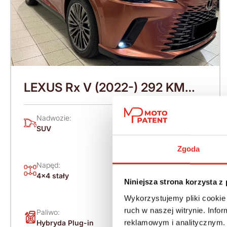
LEXUS Rx V (2022-) 292 KM
(2026)
Nadwozie:
Rok produkcji:
SUV
2026
Zgoda
Skrzynia:
Napęd:
Automatyczna
4x4 stały
bezstopniowa
Niniejsza strona korzysta z
(CVT)
Wykorzystujemy pliki cookie 
ruch w naszej witrynie. Inf
Paliwo:
Moc (KM):
reklamowym i analitycznym. 
Hybryda Plug-in
292