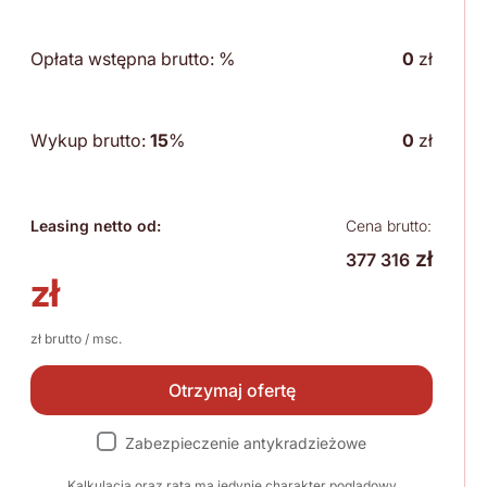
Opłata wstępna brutto:
%
0
zł
Wykup brutto:
15
%
0
zł
Leasing netto od:
Cena brutto:
zł
377 316
zł
zł brutto / msc.
Otrzymaj ofertę
Zabezpieczenie antykradzieżowe
Kalkulacja oraz rata ma jedynie charakter poglądowy