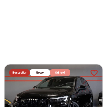
Bestseller
Nowy
Od ręki