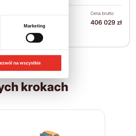
Leasing netto od:
Cena brutto:
406 029 zł
5 155 zł
Marketing
6 341 zł brutto / msc.
ezwól na wszystkie
ych krokach