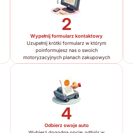
2
Wypełnij formularz kontaktowy
Uzupełnij krótki formularz w którym
poinformujesz nas o swoich
motoryzacyjnych planach zakupowych
4
Odbierz swoje auto
Wybierz dogodną opcję: odbiór w