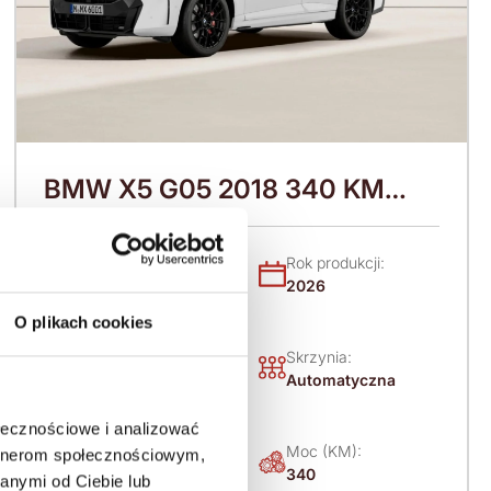
BMW X5 G05 2018 340 KM
(2026)
Nadwozie:
Rok produkcji:
SUV
2026
O plikach cookies
Napęd:
Skrzynia:
4x4 stały
Automatyczna
ołecznościowe i analizować
Paliwo:
Moc (KM):
artnerom społecznościowym,
Diesel
340
anymi od Ciebie lub