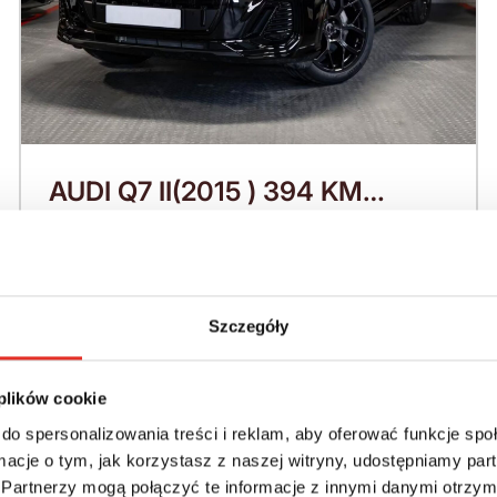
AUDI Q7 II(2015 ) 394 KM
(2026)
Nadwozie:
Rok produkcji:
SUV
2026
Szczegóły
Napęd:
Skrzynia:
4x4 stały
Automatyczna
 plików cookie
do spersonalizowania treści i reklam, aby oferować funkcje sp
Paliwo:
Moc (KM):
ormacje o tym, jak korzystasz z naszej witryny, udostępniamy p
Benzyna
394
Partnerzy mogą połączyć te informacje z innymi danymi otrzym