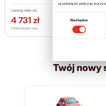
uzyskanymi podczas korzysta
Leasing netto od:
Cena brutto:
Wybór
372 616 zł
4 731 zł
Niezbędne
zgody
5 819 zł brutto / msc.
Twój nowy 