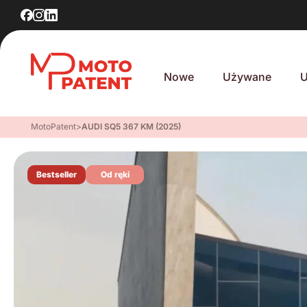
Nowe
Używane
U
MotoPatent
>
AUDI SQ5 367 KM (2025)
Bestseller
Od ręki