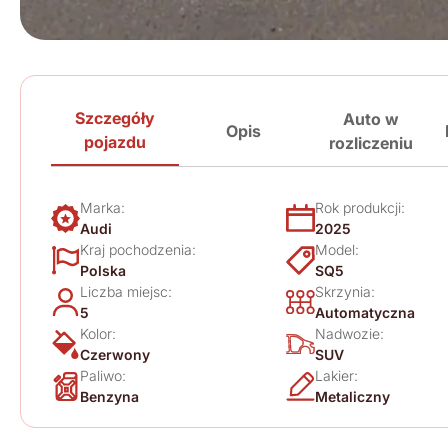
Szczegóły
Auto w
Opis
pojazdu
rozliczeniu
Marka:
Rok produkcji:
Audi
2025
Kraj pochodzenia:
Model:
Polska
SQ5
Liczba miejsc:
Skrzynia:
5
Automatyczna
Kolor:
Nadwozie:
Czerwony
SUV
Paliwo:
Lakier:
Benzyna
Metaliczny