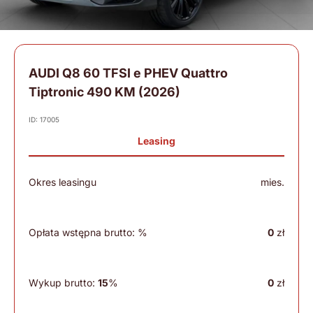
AUDI Q8 60 TFSI e PHEV Quattro
Tiptronic 490 KM (2026)
ID: 17005
Leasing
Okres leasingu
mies.
Opłata wstępna brutto:
%
0
zł
Wykup brutto:
15
%
0
zł