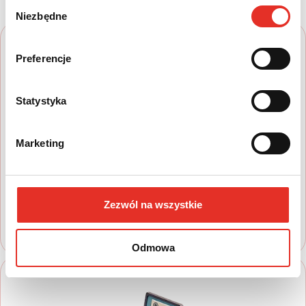
Wybór
Niezbędne
zgody
Preferencje
Statystyka
1
Marketing
Wyszukaj auto
Zapoznaj się z nasza ofertą, aby wybrać
model, który najbardziej spełnia Twoje
Zezwól na wszystkie
oczekiwania
Odmowa