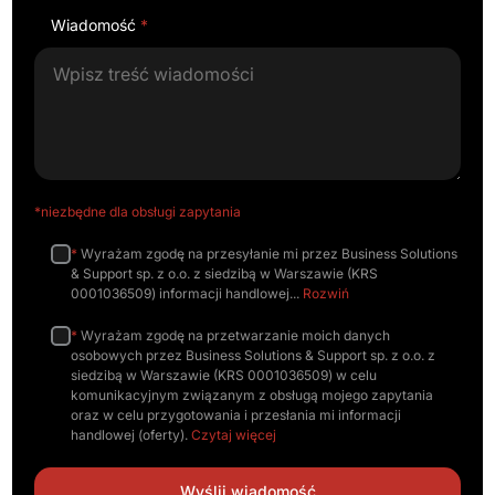
Wiadomość
*
*niezbędne dla obsługi zapytania
*
Wyrażam zgodę na przesyłanie mi przez Business Solutions
& Support sp. z o.o. z siedzibą w Warszawie (KRS
0001036509) informacji handlowej
Rozwiń
*
Wyrażam zgodę na przetwarzanie moich danych
osobowych przez Business Solutions & Support sp. z o.o. z
siedzibą w Warszawie (KRS 0001036509) w celu
komunikacyjnym związanym z obsługą mojego zapytania
oraz w celu przygotowania i przesłania mi informacji
handlowej (oferty).
Czytaj więcej