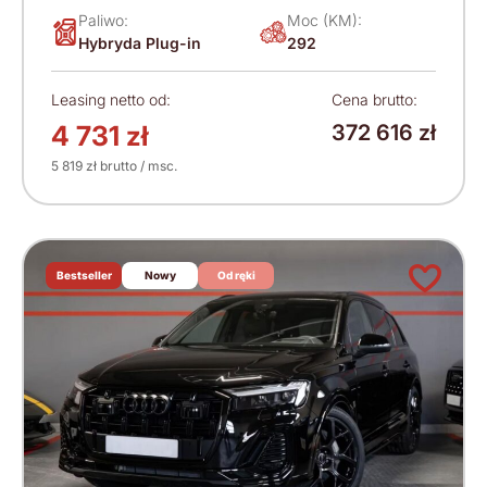
Paliwo:
Moc (KM):
Hybryda Plug-in
292
Leasing netto od:
Cena brutto:
4 731 zł
372 616 zł
5 819 zł brutto / msc.
Bestseller
Nowy
Od ręki