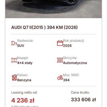
AUDI Q7 II(2015 ) 394 KM (2026)
Nadwozie:
Rok produkcji:
SUV
2026
Napęd:
Skrzynia:
4x4 stały
Automatyczna
Paliwo:
Moc (KM):
Benzyna
394
Leasing netto od:
Cena brutto:
4 236 zł
333 606 zł
5 210 zł brutto / msc.