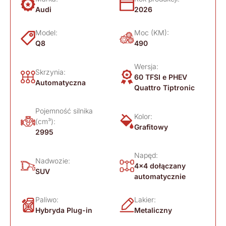
Audi
2026
Model:
Moc (KM):
Q8
490
Wersja:
Skrzynia:
60 TFSI e PHEV
Automatyczna
Quattro Tiptronic
Pojemność silnika
Kolor:
(cm³):
Grafitowy
2995
Napęd:
Nadwozie:
4x4 dołączany
SUV
automatycznie
Paliwo:
Lakier:
Hybryda Plug-in
Metaliczny