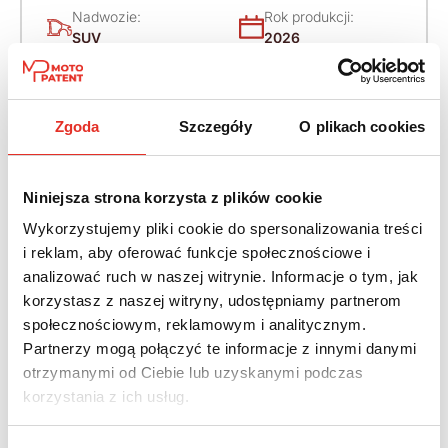
Nadwozie:
Rok produkcji:
SUV
2026
Napęd:
Skrzynia:
4x4 stały
Automatyczna
Zgoda
Szczegóły
O plikach cookies
Paliwo:
Moc (KM):
Diesel
340
Niniejsza strona korzysta z plików cookie
Wykorzystujemy pliki cookie do spersonalizowania treści
Leasing netto od:
Cena brutto:
i reklam, aby oferować funkcje społecznościowe i
5 155 zł
406 029 zł
analizować ruch w naszej witrynie. Informacje o tym, jak
6 341 zł brutto / msc.
korzystasz z naszej witryny, udostępniamy partnerom
społecznościowym, reklamowym i analitycznym.
Partnerzy mogą połączyć te informacje z innymi danymi
otrzymanymi od Ciebie lub uzyskanymi podczas
Twój nowy samochód w kilku
korzystania z ich usług.
prostych krokach