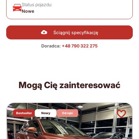
Status pojazdu:
Nowe
Ściągnij specyfikację
Doradca:
+48 790 322 275
Mogą Cię zainteresować
Bestseller
Nowy
Od ręki