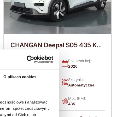
CHANGAN Deepal S05 435 KM
(2026)
Nadwozie:
Rok produkcji:
SUV
2026
O plikach cookies
Napęd:
Skrzynia:
4x4 stały
Automatyczna
Paliwo:
Moc (KM):
ołecznościowe i analizować
Elektryczny
435
artnerom społecznościowym,
anymi od Ciebie lub