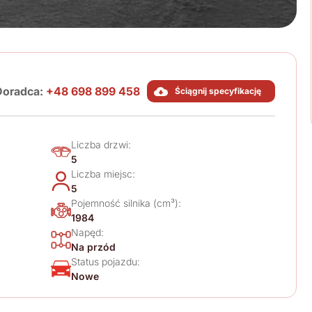
Doradca:
+48 698 899 458
Ściągnij specyfikację
Liczba drzwi:
5
Liczba miejsc:
5
Pojemność silnika (cm³):
1984
Napęd:
Na przód
Status pojazdu:
Nowe