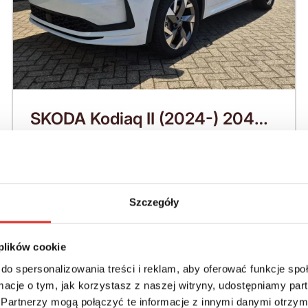
SKODA Kodiaq II (2024-) 204
KM (2026)
Nadwozie:
Rok produkcji:
SUV
2026
Szczegóły
Napęd:
Skrzynia:
4x4 stały
Automatyczna
 plików cookie
Paliwo:
Moc (KM):
do spersonalizowania treści i reklam, aby oferować funkcje sp
Benzyna
204
ormacje o tym, jak korzystasz z naszej witryny, udostępniamy p
Partnerzy mogą połączyć te informacje z innymi danymi otrzym