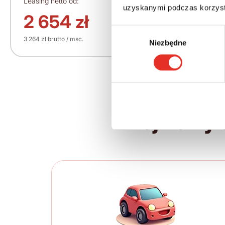
Leasing netto od:
Cena brutto:
uzyskanymi podczas korzysta
209 061 zł
2 654 zł
Wybór
3 264 zł brutto / msc.
Niezbędne
zgody
Twój nowy 