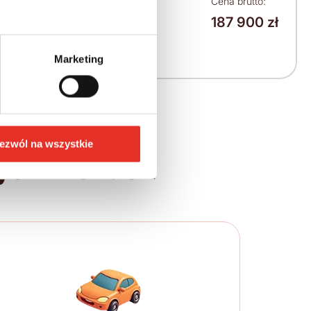
Leasing netto od:
Cena brutto:
187 900 zł
2 386 zł
2 935 zł brutto / msc.
Marketing
ezwól na wszystkie
ych krokach