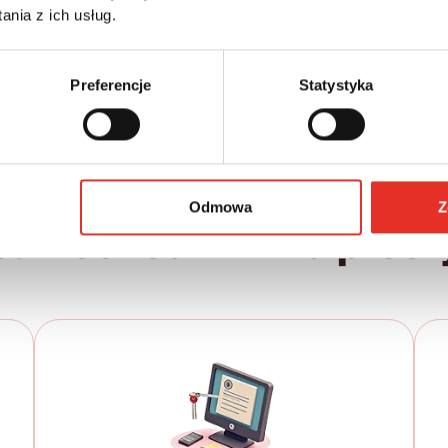
Leasing netto od:
Cena brutto:
nia z ich usług.
198 488 zł
2 520 zł
3 100 zł brutto / msc.
Preferencje
Statystyka
Odmowa
Z
samochód w kilku prost