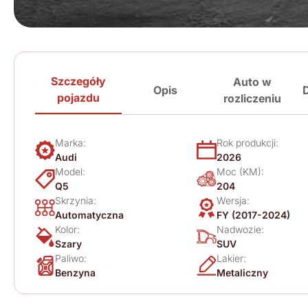
Szczegóły
Auto w
Opis
pojazdu
rozliczeniu
Marka:
Rok produkcji:
Audi
2026
Model:
Moc (KM):
Q5
204
Skrzynia:
Wersja:
Automatyczna
FY (2017-2024)
Kolor:
Nadwozie:
Szary
SUV
Paliwo:
Lakier:
Benzyna
Metaliczny