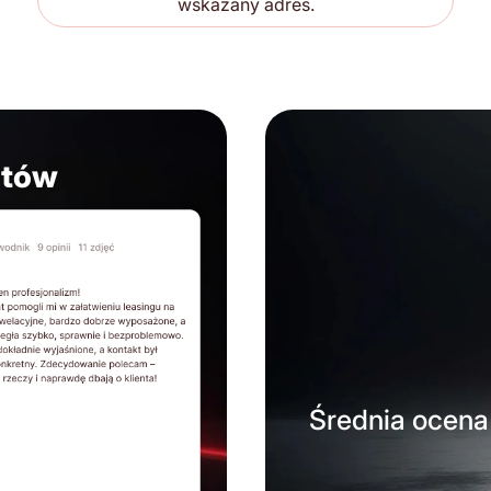
wskazany adres.
ntów
Średnia ocena 