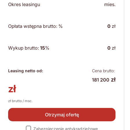
Okres leasingu
mies.
Opłata wstępna brutto:
%
0
zł
Wykup brutto:
15
%
0
zł
Leasing netto od:
Cena brutto:
zł
181 200
zł
zł brutto / msc.
Otrzymaj ofertę
Zabezpieczenie antykradzieżowe