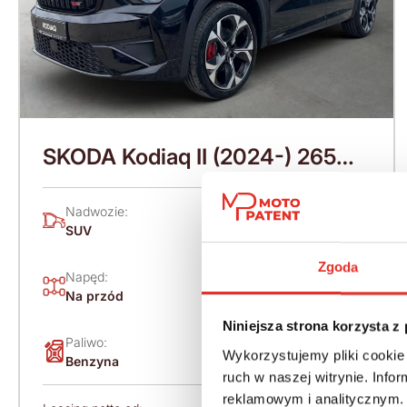
SKODA Kodiaq II (2024-) 265
KM (2026)
Nadwozie:
Rok produkcji:
SUV
2026
Zgoda
Napęd:
Skrzynia:
Na przód
Automatyczna
Niniejsza strona korzysta z
Paliwo:
Moc (KM):
Wykorzystujemy pliki cookie 
Benzyna
265
ruch w naszej witrynie. Inf
reklamowym i analitycznym. 