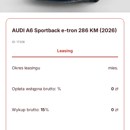
AUDI A6 Sportback e-tron 286 KM (2026)
ID: 17208
Leasing
Okres leasingu
mies.
Opłata wstępna brutto:
%
0
zł
Wykup brutto:
15
%
0
zł