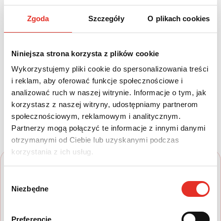
Diesel
220
Zgoda
Szczegóły
O plikach cookies
Leasing netto od:
Cena brutto:
3 670 zł
289 020 zł
Niniejsza strona korzysta z plików cookie
4 514 zł brutto / msc.
Wykorzystujemy pliki cookie do spersonalizowania treści
i reklam, aby oferować funkcje społecznościowe i
analizować ruch w naszej witrynie. Informacje o tym, jak
Twój nowy samochód w kilku
korzystasz z naszej witryny, udostępniamy partnerom
społecznościowym, reklamowym i analitycznym.
prostych krokach
Partnerzy mogą połączyć te informacje z innymi danymi
otrzymanymi od Ciebie lub uzyskanymi podczas
korzystania z ich usług.
Wybór
Niezbędne
zgody
Preferencje