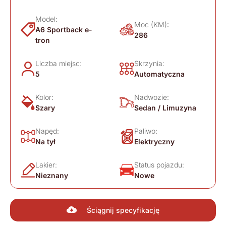
Model:
Moc (KM):
A6 Sportback e-
286
tron
Liczba miejsc:
Skrzynia:
5
Automatyczna
Kolor:
Nadwozie:
Szary
Sedan / Limuzyna
Napęd:
Paliwo:
Na tył
Elektryczny
Lakier:
Status pojazdu:
Nieznany
Nowe
Ściągnij specyfikację