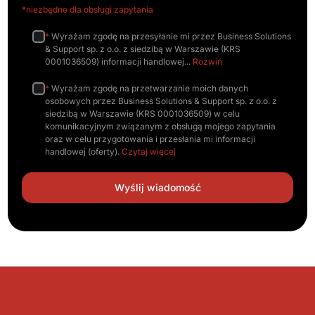
*niezbędne dla obsługi zapytania
*
Wyrażam zgodę na przesyłanie mi przez Business Solutions
& Support sp. z o.o. z siedzibą w Warszawie (KRS
0001036509) informacji handlowej
Rozwiń
*
Wyrażam zgodę na przetwarzanie moich danych
osobowych przez Business Solutions & Support sp. z o.o. z
siedzibą w Warszawie (KRS 0001036509) w celu
komunikacyjnym związanym z obsługą mojego zapytania
oraz w celu przygotowania i przesłania mi informacji
handlowej (oferty).
Czytaj więcej