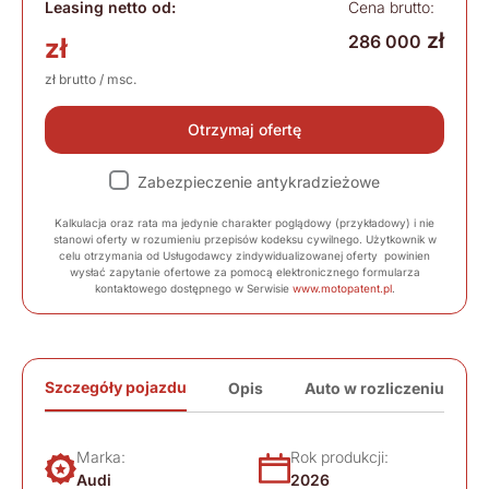
Leasing netto od:
Cena brutto:
zł
286 000
zł
zł brutto / msc.
Otrzymaj ofertę
Zabezpieczenie antykradzieżowe
Kalkulacja oraz rata ma jedynie charakter poglądowy (przykładowy) i nie
stanowi oferty w rozumieniu przepisów kodeksu cywilnego. Użytkownik w
celu otrzymania od Usługodawcy zindywidualizowanej oferty powinien
wysłać zapytanie ofertowe za pomocą elektronicznego formularza
kontaktowego dostępnego w Serwisie
www.motopatent.pl
.
Szczegóły pojazdu
Opis
Auto w rozliczeniu
Marka:
Rok produkcji:
Audi
2026