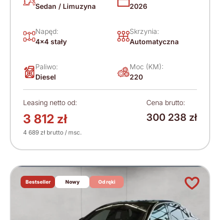
Sedan / Limuzyna
2026
Napęd:
Skrzynia:
4x4 stały
Automatyczna
Paliwo:
Moc (KM):
Diesel
220
Leasing netto od:
Cena brutto:
3 812 zł
300 238 zł
4 689 zł brutto / msc.
Bestseller
Nowy
Od ręki