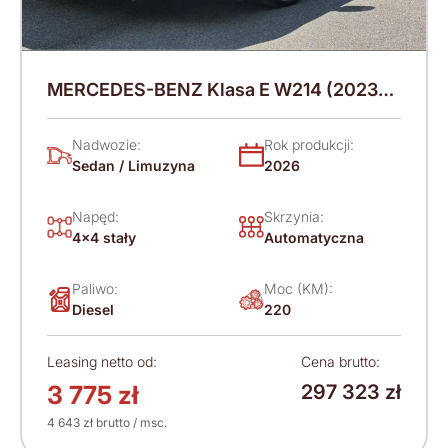
MERCEDES-BENZ Klasa E W214 (2023-)
220 KM (2026)
Nadwozie:
Rok produkcji:
Sedan / Limuzyna
2026
Napęd:
Skrzynia:
4x4 stały
Automatyczna
Paliwo:
Moc (KM):
Diesel
220
Leasing netto od:
Cena brutto:
3 775 zł
297 323 zł
4 643 zł brutto / msc.