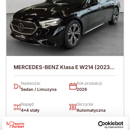
MERCEDES-BENZ Klasa E W214 (2023-)
220 KM (2026)
Nadwozie:
Rok produkcji:
Sedan / Limuzyna
2026
Napęd:
Skrzynia:
4x4 stały
Automatyczna
Paliwo:
Moc (KM):