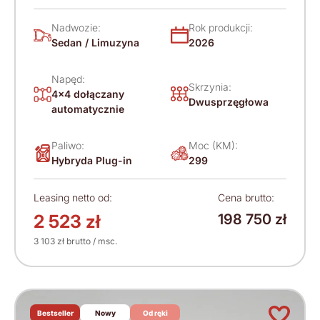
(2026)
Nadwozie:
Rok produkcji:
Sedan / Limuzyna
2026
Napęd:
Skrzynia:
4x4 dołączany
Dwusprzęgłowa
automatycznie
Paliwo:
Moc (KM):
Hybryda Plug-in
299
Leasing netto od:
Cena brutto:
2 523 zł
198 750 zł
3 103 zł brutto / msc.
Bestseller
Nowy
Od ręki