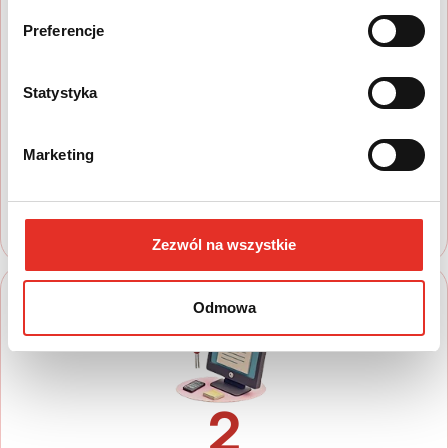
Preferencje
1
Statystyka
Wyszukaj auto
Zapoznaj się z nasza ofertą, aby wybrać
Marketing
model, który najbardziej spełnia Twoje
oczekiwania
Zezwól na wszystkie
Odmowa
2