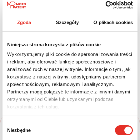
Paliwo:
Moc (KM):
Zgoda
Szczegóły
O plikach cookies
Benzyna
333
Leasing netto od:
Cena brutto:
Niniejsza strona korzysta z plików cookie
2 499 zł
196 815 zł
Wykorzystujemy pliki cookie do spersonalizowania treści
3 074 zł brutto / msc.
i reklam, aby oferować funkcje społecznościowe i
analizować ruch w naszej witrynie. Informacje o tym, jak
korzystasz z naszej witryny, udostępniamy partnerom
społecznościowym, reklamowym i analitycznym.
Twój nowy samochód w kilku
Partnerzy mogą połączyć te informacje z innymi danymi
otrzymanymi od Ciebie lub uzyskanymi podczas
prostych krokach
korzystania z ich usług.
Wybór
Niezbędne
zgody