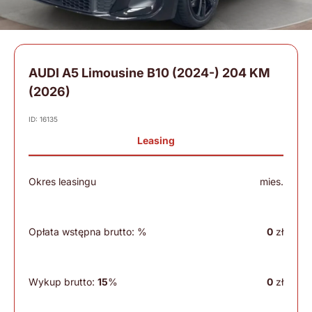
AUDI A5 Limousine B10 (2024-) 204 KM
(2026)
ID: 16135
Leasing
Okres leasingu
mies.
Opłata wstępna brutto:
%
0
zł
Wykup brutto:
15
%
0
zł