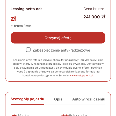
Leasing netto od:
Cena brutto:
zł
241 000
zł
zł brutto / msc.
Otrzymaj ofertę
Zabezpieczenie antykradzieżowe
Kalkulacja oraz rata ma jedynie charakter poglądowy (przykładowy) i nie
stanowi oferty w rozumieniu przepisów kodeksu cywilnego. Użytkownik w
celu otrzymania od Usługodawcy zindywidualizowanej oferty powinien
wysłać zapytanie ofertowe za pomocą elektronicznego formularza
kontaktowego dostępnego w Serwisie
www.motopatent.pl
.
Szczegóły pojazdu
Opis
Auto w rozliczeniu
Marka:
Rok produkcji: