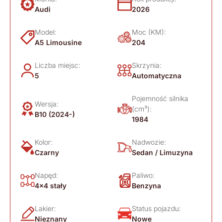
Audi
2026
Model:
Moc (KM):
A5 Limousine
204
Liczba miejsc:
Skrzynia:
5
Automatyczna
Pojemność silnika
Wersja:
(cm³):
B10 (2024-)
1984
Kolor:
Nadwozie:
Czarny
Sedan / Limuzyna
Napęd:
Paliwo:
4x4 stały
Benzyna
Lakier:
Status pojazdu:
Nieznany
Nowe