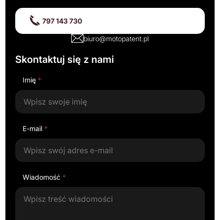
797 143 730
biuro@motopatent.pl
Skontaktuj się z nami
Imię
*
E-mail
*
Wiadomość
*