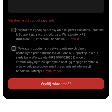
*niezbędne dla obsługi zapytania
*
Wyrażam zgodę na przesyłanie mi przez Business Solutions
& Support sp. z o.o. z siedzibą w Warszawie (KRS
0001036509) informacji handlowej
Rozwiń
*
Wyrażam zgodę na przetwarzanie moich danych
osobowych przez Business Solutions & Support sp. z o.o. z
siedzibą w Warszawie (KRS 0001036509) w celu
komunikacyjnym związanym z obsługą mojego zapytania
oraz w celu przygotowania i przesłania mi informacji
handlowej (oferty).
Czytaj więcej