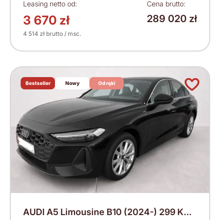
Leasing netto od:
Cena brutto:
3 670 zł
289 020 zł
4 514 zł brutto / msc.
Bestseller
Nowy
Od ręki
AUDI A5 Limousine B10 (2024-) 299 KM