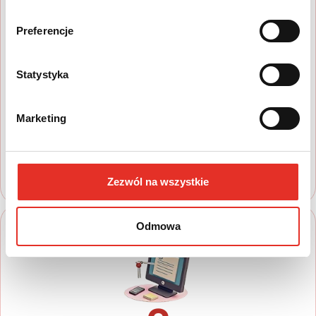
Preferencje
1
Statystyka
Wyszukaj auto
Marketing
Zapoznaj się z nasza ofertą, aby wybrać
model, który najbardziej spełnia Twoje
oczekiwania
Zezwól na wszystkie
Odmowa