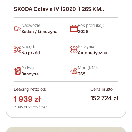
SKODA Octavia IV (2020-) 265 KM
(2026)
Nadwozie:
Rok produkcji:
Sedan / Limuzyna
2026
Napęd:
Skrzynia:
Na przód
Automatyczna
Paliwo:
Moc (KM):
Benzyna
265
Leasing netto od:
Cena brutto:
1 939 zł
152 724 zł
2 385 zł brutto / msc.