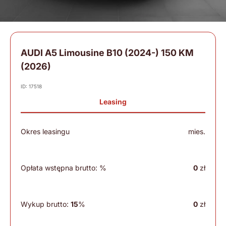
AUDI A5 Limousine B10 (2024-) 150 KM
(2026)
ID: 17518
Leasing
Okres leasingu
mies.
Opłata wstępna brutto:
%
0
zł
Wykup brutto:
15
%
0
zł