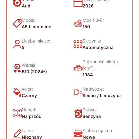
Audi
2026
Model:
Moc (KM):
A5 Limousine
150
Liczba miejsc:
Skrzynia:
5
Automatyczna
Pojemność silnika
Wersja:
(cm³):
B10 (2024-)
1984
Kolor:
Nadwozie:
Czarny
Sedan / Limuzyna
Napęd:
Paliwo:
Na przód
Benzyna
Lakier:
Status pojazdu:
Nieznany
Nowe