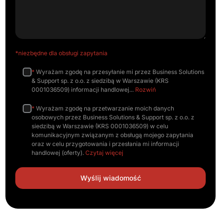
*niezbędne dla obsługi zapytania
*
Wyrażam zgodę na przesyłanie mi przez Business Solutions
& Support sp. z o.o. z siedzibą w Warszawie (KRS
0001036509) informacji handlowej
Rozwiń
*
Wyrażam zgodę na przetwarzanie moich danych
osobowych przez Business Solutions & Support sp. z o.o. z
siedzibą w Warszawie (KRS 0001036509) w celu
komunikacyjnym związanym z obsługą mojego zapytania
oraz w celu przygotowania i przesłania mi informacji
handlowej (oferty).
Czytaj więcej