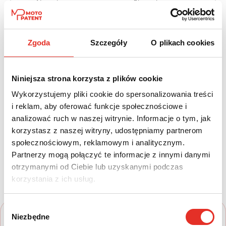
Napęd:
Skrzynia:
Na przód
Automatyczna
Paliwo:
Moc (KM):
Zgoda
Szczegóły
O plikach cookies
Benzyna
265
Leasing netto od:
Cena brutto:
Niniejsza strona korzysta z plików cookie
2 015 zł
158 730 zł
Wykorzystujemy pliki cookie do spersonalizowania treści
i reklam, aby oferować funkcje społecznościowe i
2 478 zł brutto / msc.
analizować ruch w naszej witrynie. Informacje o tym, jak
korzystasz z naszej witryny, udostępniamy partnerom
społecznościowym, reklamowym i analitycznym.
Twój nowy samochód w kilku
Partnerzy mogą połączyć te informacje z innymi danymi
otrzymanymi od Ciebie lub uzyskanymi podczas
prostych krokach
korzystania z ich usług.
Wybór
Niezbędne
zgody