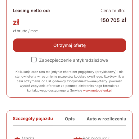
Leasing netto od:
Cena brutto:
zł
150 705
zł
zł brutto / msc.
Otrzymaj ofertę
Zabezpieczenie antykradzieżowe
Kalkulacja oraz rata ma jedynie charakter poglądowy (przykładowy) i nie
stanowi oferty w rozumieniu przepisów kodeksu cywilnego. Użytkownik w
celu otrzymania od Usługodawcy zindywidualizowanej oferty powinien
wysłać zapytanie ofertowe za pomocą elektronicznego formularza
kontaktowego dostępnego w Serwisie
www.motopatent.pl
.
Szczegóły pojazdu
Opis
Auto w rozliczeniu
Marka:
Rok produkcji: