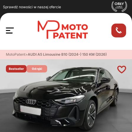
Sprawdź nowości w naszej ofercie
MotoPatent
>
AUDI A5 Limousine B10 (2024-) 150 KM (2026)
Bestseller
Od ręki