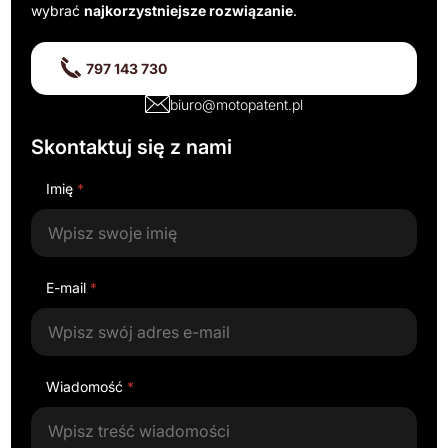
wybrać
najkorzystniejsze rozwiązanie
.
797 143 730
biuro@motopatent.pl
Skontaktuj się z nami
Imię
*
E-mail
*
Wiadomość
*