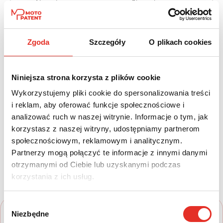
Napęd:
Skrzynia:
Na przód
Automatyczna
Paliwo:
Moc (KM):
Zgoda
Szczegóły
O plikach cookies
Benzyna
265
Leasing netto od:
Cena brutto:
Niniejsza strona korzysta z plików cookie
2 094 zł
164 900 zł
Wykorzystujemy pliki cookie do spersonalizowania treści
i reklam, aby oferować funkcje społecznościowe i
2 576 zł brutto / msc.
analizować ruch w naszej witrynie. Informacje o tym, jak
korzystasz z naszej witryny, udostępniamy partnerom
społecznościowym, reklamowym i analitycznym.
Twój nowy samochód w kilku
Partnerzy mogą połączyć te informacje z innymi danymi
otrzymanymi od Ciebie lub uzyskanymi podczas
prostych krokach
korzystania z ich usług.
Wybór
Niezbędne
zgody