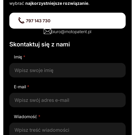
wybrać
najkorzystniejsze rozwiązanie
.
797 143 730
biuro@motopatent.pl
Skontaktuj się z nami
Imię
*
E-mail
*
Wiadomość
*