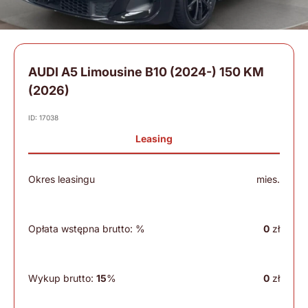
AUDI A5 Limousine B10 (2024-) 150 KM
(2026)
ID: 17038
Leasing
Okres leasingu
mies.
Opłata wstępna brutto:
%
0
zł
Wykup brutto:
15
%
0
zł