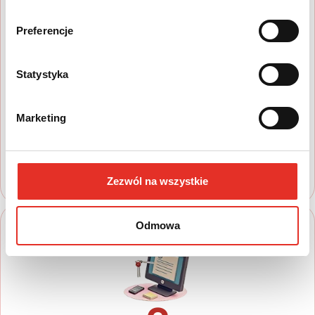
Preferencje
1
Statystyka
Wyszukaj auto
Marketing
Zapoznaj się z nasza ofertą, aby wybrać
model, który najbardziej spełnia Twoje
oczekiwania
Zezwól na wszystkie
Odmowa