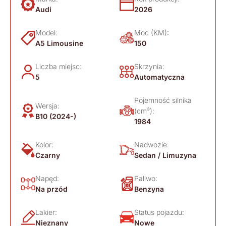
Audi
2026
Model:
Moc (KM):
A5 Limousine
150
Liczba miejsc:
Skrzynia:
5
Automatyczna
Pojemność silnika
Wersja:
(cm³):
B10 (2024-)
1984
Kolor:
Nadwozie:
Czarny
Sedan / Limuzyna
Napęd:
Paliwo:
Na przód
Benzyna
Lakier:
Status pojazdu:
Nieznany
Nowe