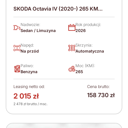
SKODA Octavia IV (2020-) 265 KM
(2026)
Nadwozie:
Rok produkcji:
Sedan / Limuzyna
2026
Napęd:
Skrzynia:
Na przód
Automatyczna
Paliwo:
Moc (KM):
Benzyna
265
Leasing netto od:
Cena brutto:
2 015 zł
158 730 zł
2 478 zł brutto / msc.