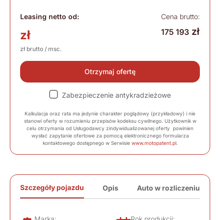
Leasing netto od:
Cena brutto:
zł
175 193
zł
zł brutto / msc.
Otrzymaj ofertę
Zabezpieczenie antykradzieżowe
Kalkulacja oraz rata ma jedynie charakter poglądowy (przykładowy) i nie
stanowi oferty w rozumieniu przepisów kodeksu cywilnego. Użytkownik w
celu otrzymania od Usługodawcy zindywidualizowanej oferty powinien
wysłać zapytanie ofertowe za pomocą elektronicznego formularza
kontaktowego dostępnego w Serwisie
www.motopatent.pl
.
Szczegóły pojazdu
Opis
Auto w rozliczeniu
Marka:
Rok produkcji: