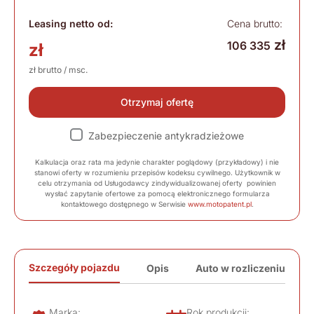
Leasing netto od:
Cena brutto:
zł
106 335
zł
zł brutto / msc.
Otrzymaj ofertę
Zabezpieczenie antykradzieżowe
Kalkulacja oraz rata ma jedynie charakter poglądowy (przykładowy) i nie
stanowi oferty w rozumieniu przepisów kodeksu cywilnego. Użytkownik w
celu otrzymania od Usługodawcy zindywidualizowanej oferty powinien
wysłać zapytanie ofertowe za pomocą elektronicznego formularza
kontaktowego dostępnego w Serwisie
www.motopatent.pl
.
Szczegóły pojazdu
Opis
Auto w rozliczeniu
Marka:
Rok produkcji: