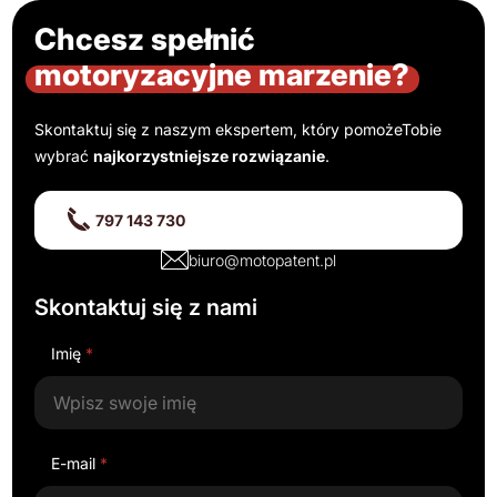
Chcesz spełnić
motoryzacyjne marzenie?
Skontaktuj się z naszym ekspertem, który pomoże
Tobie
wybrać
najkorzystniejsze rozwiązanie
.
797 143 730
biuro@motopatent.pl
Skontaktuj się z nami
Imię
*
E-mail
*