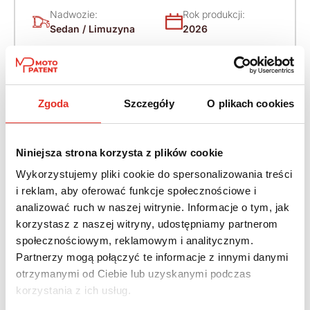
Nadwozie:
Rok produkcji:
Sedan / Limuzyna
2026
Skrzynia:
Napęd:
Automatyczna
Na przód
bezstopniowa
Zgoda
Szczegóły
O plikach cookies
(CVT)
Paliwo:
Niniejsza strona korzysta z plików cookie
Benzyna
Wykorzystujemy pliki cookie do spersonalizowania treści
i reklam, aby oferować funkcje społecznościowe i
Leasing netto od:
Cena brutto:
analizować ruch w naszej witrynie. Informacje o tym, jak
1 472 zł
115 940 zł
korzystasz z naszej witryny, udostępniamy partnerom
1 811 zł brutto / msc.
społecznościowym, reklamowym i analitycznym.
Partnerzy mogą połączyć te informacje z innymi danymi
otrzymanymi od Ciebie lub uzyskanymi podczas
korzystania z ich usług.
Twój nowy samochód w kilku