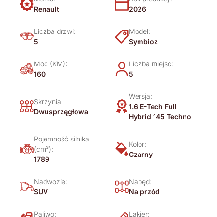
Renault
2026
Liczba drzwi:
Model:
5
Symbioz
Moc (KM):
Liczba miejsc:
160
5
Wersja:
Skrzynia:
1.6 E-Tech Full
Dwusprzęgłowa
Hybrid 145 Techno
Pojemność silnika
Kolor:
(cm³):
Czarny
1789
Nadwozie:
Napęd:
SUV
Na przód
Paliwo:
Lakier: