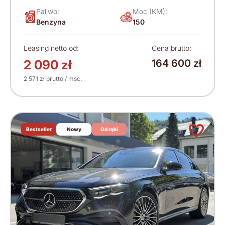
Paliwo:
Moc (KM):
Benzyna
150
Leasing netto od:
Cena brutto:
2 090 zł
164 600 zł
2 571 zł brutto / msc.
Bestseller
Nowy
Od ręki