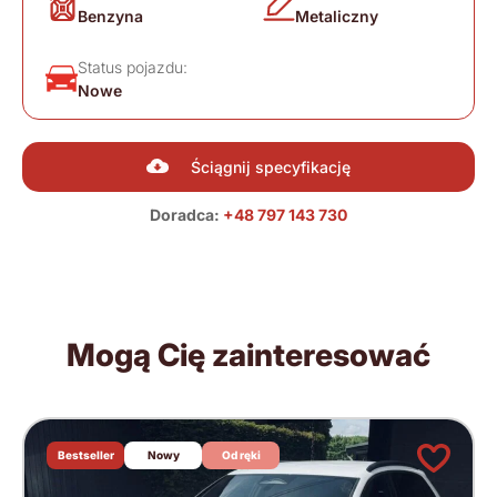
Benzyna
Metaliczny
Status pojazdu:
Nowe
Ściągnij specyfikację
Doradca:
+48 797 143 730
Mogą Cię zainteresować
Bestseller
Nowy
Od ręki