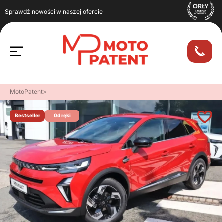
Sprawdź nowości w naszej ofercie
MotoPatent
>
Bestseller
Od ręki