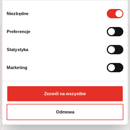
prostych krokach
Wybór
Niezbędne
zgody
Preferencje
Statystyka
1
Marketing
Wyszukaj auto
Zapoznaj się z nasza ofertą, aby wybrać
Zezwól na wszystkie
model, który najbardziej spełnia Twoje
oczekiwania
Odmowa