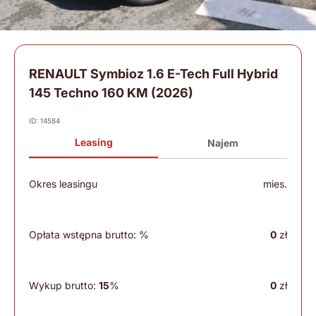
RENAULT Symbioz 1.6 E-Tech Full Hybrid
145 Techno 160 KM (2026)
ID: 14584
Leasing
Najem
Okres leasingu
mies.
Opłata wstępna brutto:
%
0
zł
Wykup brutto:
15
%
0
zł