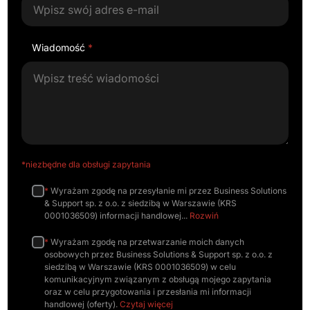
Wiadomość
*
*niezbędne dla obsługi zapytania
*
Wyrażam zgodę na przesyłanie mi przez Business Solutions
& Support sp. z o.o. z siedzibą w Warszawie (KRS
0001036509) informacji handlowej
Rozwiń
*
Wyrażam zgodę na przetwarzanie moich danych
osobowych przez Business Solutions & Support sp. z o.o. z
siedzibą w Warszawie (KRS 0001036509) w celu
komunikacyjnym związanym z obsługą mojego zapytania
oraz w celu przygotowania i przesłania mi informacji
handlowej (oferty).
Czytaj więcej