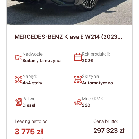
MERCEDES-BENZ Klasa E W214 (2023-)
220 KM (2026)
Nadwozie:
Rok produkcji:
Sedan / Limuzyna
2026
Napęd:
Skrzynia:
4x4 stały
Automatyczna
Paliwo:
Moc (KM):
Diesel
220
Leasing netto od:
Cena brutto:
3 775 zł
297 323 zł