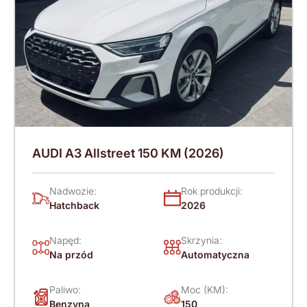
AUDI A3 Allstreet 150 KM (2026)
Nadwozie:
Rok produkcji:
Hatchback
2026
Napęd:
Skrzynia:
Na przód
Automatyczna
Paliwo:
Moc (KM):
Benzyna
150