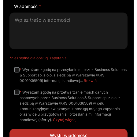
Wiadomość
*
*niezbędne dla obsługi zapytania
*
Wyrażam zgodę na przesyłanie mi przez Business Solutions
& Support sp. z o.o. z siedzibą w Warszawie (KRS
0001036509) informacji handlowej
Rozwiń
*
Wyrażam zgodę na przetwarzanie moich danych
osobowych przez Business Solutions & Support sp. z o.o. z
siedzibą w Warszawie (KRS 0001036509) w celu
komunikacyjnym związanym z obsługą mojego zapytania
oraz w celu przygotowania i przesłania mi informacji
handlowej (oferty).
Czytaj więcej