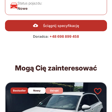
Status pojazdu:
Nowe
Ściągnij specyfikację
Doradca:
+48 698 899 458
Mogą Cię zainteresować
Bestseller
Nowy
Od ręki