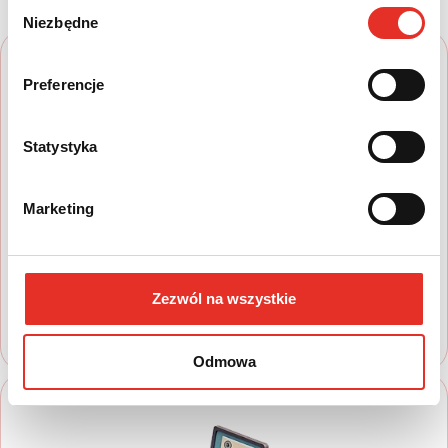
Wybór
Niezbędne
zgody
Preferencje
Statystyka
1
Marketing
Wyszukaj auto
Zapoznaj się z nasza ofertą, aby wybrać
model, który najbardziej spełnia Twoje
Zezwól na wszystkie
oczekiwania
Odmowa