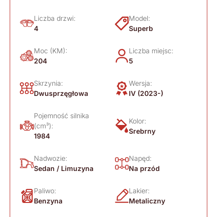
Liczba drzwi:
Model:
4
Superb
Moc (KM):
Liczba miejsc:
204
5
Skrzynia:
Wersja:
Dwusprzęgłowa
IV (2023-)
Pojemność silnika
Kolor:
(cm³):
Srebrny
1984
Nadwozie:
Napęd:
Sedan / Limuzyna
Na przód
Paliwo:
Lakier:
Benzyna
Metaliczny