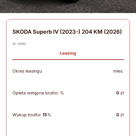
SKODA Superb IV (2023-) 204 KM (2026)
ID: 13090
Leasing
Okres leasingu
mies.
Opłata wstępna brutto:
%
0
zł
Wykup brutto:
15
%
0
zł