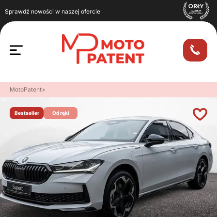
Sprawdź nowości w naszej ofercie
MotoPatent
>
Bestseller
Od ręki