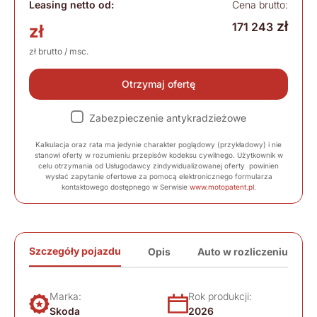
Leasing netto od:
Cena brutto:
zł
171 243
zł
zł brutto / msc.
Otrzymaj ofertę
Zabezpieczenie antykradzieżowe
Kalkulacja oraz rata ma jedynie charakter poglądowy (przykładowy) i nie
stanowi oferty w rozumieniu przepisów kodeksu cywilnego. Użytkownik w
celu otrzymania od Usługodawcy zindywidualizowanej oferty powinien
wysłać zapytanie ofertowe za pomocą elektronicznego formularza
kontaktowego dostępnego w Serwisie
www.motopatent.pl
.
Szczegóły pojazdu
Opis
Auto w rozliczeniu
Marka:
Rok produkcji:
Skoda
2026