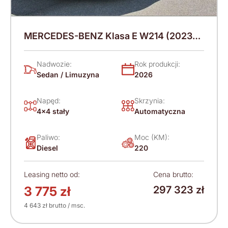
MERCEDES-BENZ Klasa E W214 (2023-)
220 KM (2026)
Nadwozie:
Rok produkcji:
Sedan / Limuzyna
2026
Napęd:
Skrzynia:
4x4 stały
Automatyczna
Paliwo:
Moc (KM):
Diesel
220
Leasing netto od:
Cena brutto:
3 775 zł
297 323 zł
4 643 zł brutto / msc.