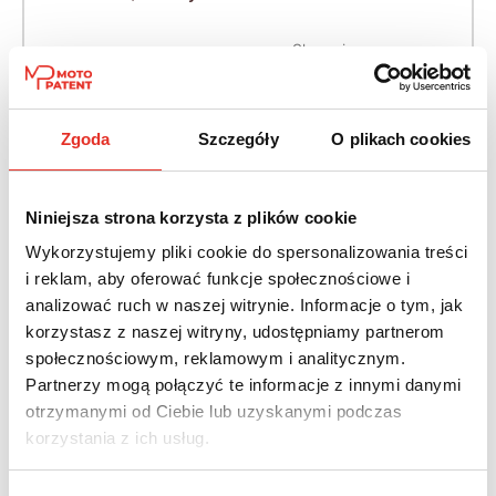
Skrzynia:
Napęd:
Automatyczna
Na przód
bezstopniowa
(CVT)
Zgoda
Szczegóły
O plikach cookies
Paliwo:
Benzyna
Niniejsza strona korzysta z plików cookie
Wykorzystujemy pliki cookie do spersonalizowania treści
Leasing netto od:
Cena brutto:
i reklam, aby oferować funkcje społecznościowe i
1 472 zł
115 940 zł
analizować ruch w naszej witrynie. Informacje o tym, jak
1 811 zł brutto / msc.
korzystasz z naszej witryny, udostępniamy partnerom
społecznościowym, reklamowym i analitycznym.
Partnerzy mogą połączyć te informacje z innymi danymi
otrzymanymi od Ciebie lub uzyskanymi podczas
Twój nowy samochód w kilku
korzystania z ich usług.
prostych krokach